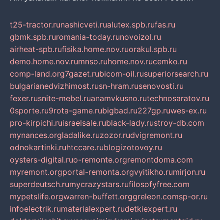
t25-tractor.ru
nashicveti.ru
alutex.spb.ru
fas.ru
gbmk.spb.ru
romania-today.ru
novoizol.ru
airheat-spb.ru
fisika.home.nov.ru
orakul.spb.ru
demo.home.nov.ru
mnso.ru
home.nov.ru
cemko.ru
comp-land.org
7gazet.ru
bicom-oil.ru
superiorsearch.ru
bulgarianedvizhimost.ru
sn-hram.ru
senovosti.ru
fexer.ru
snite-mebel.ru
anamvkusno.ru
technosaratov.ru
0sporte.ru
9rota-game.ru
bigbad.ru
227gp.ru
wes-ex.ru
pro-kirpichi.ru
israelsale.ru
black-lady.ru
stroy-db.com
mynances.org
ladalike.ru
zozor.ru
dvigremont.ru
odnokartinki.ru
htccare.ru
blogizotovoy.ru
oysters-digital.ru
o-remonte.org
remontdoma.com
myremont.org
portal-remonta.org
vyitikho.ru
mirjon.ru
superdeutsch.ru
mycrazystars.ru
filosofyfree.com
mypetslife.org
warren-buffett.org
greleon.com
sp-or.ru
infoelectrik.ru
materialexpert.ru
detkiexpert.ru