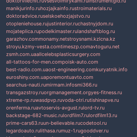
doktorvilechit.ru
vsesvoimirykami.ru
instrumentgid.ru
manikjurinfo.ru
hozjajkainfo.ru
stroimaterials.ru
doktoradvice.ru
selskoehozjajstvo.ru
otopleniehouse.ru
justinterior.ru
chastnyjdom.ru
mojateplica.ru
podelkimaster.ru
landshaftblog.ru
garazhov.com
monamy.net
stroysnami.kz
lcna.kz
stroyu.kz
my-vesta.com
timeszp.com
avtoguru.net
zsmh.com.ua
allcelebsplasticsurgery.com
all-tattoos-for-men.com
poisk-auto.com
best-radio.com.ua
ost-engineering.com
kuryatnik.info
euroshiny.com.ua
poremontuavto.com
searchus-nauti.ru
mirmam.info
smi366.ru
transgazstroy.ru
orgmanagement.org
yes-fitness.ru
xtreme-rp.ru
wasdpvp.ru
voda-otri.ru
tishinapve.ru
orenferma.ru
avtoservis-avgust.ru
lord-tv.ru
backstage-682-music.ru
lordfilm7.ru
lordfilm13.ru
prime-cars63.ru
un-believable.ru
codetool.ru
legardoauto.ru
lithasa.ru
muz-1.ru
gooddver.ru