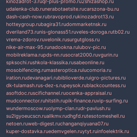
kinozadrot-3.ru
qr-plus-promo.ru
2shizashop.ru
udalenka-club.ru
nerabotaetsite.ru
carszona-bu.ru
dash-cash-now.ru
bravoprod.ru
kinozadrot13.ru
hotteygroup.ru
bagira31.ru
dommarketnsk.ru
dveriland73.ru
nis-glonass51.ru
veles-doroga.ru
tb02.ru
vrema-zdorov.ru
velonik.ru
surgutgloss.ru
nike-air-max-95.ru
nadookna.ru
lubov-pic.ru
mobilreklama.ru
pds-nn.ru
socrat2000.ru
vgurin.ru
spksochi.ru
shkola-klassika.ru
sabeonline.ru
mosoblfencing.ru
masteroptica.ru
lucomoria.ru
iration.ru
devanagari.ru
biblioverde.ru
igro-pictures.ru
dk-tulamash.ru
s-dez-s.ru
peysok.ru
blackcountess.ru
asoftdoc.ru
scifichannel.ru
ocenka-appraisal.ru
mudconnector.ru
hitstih.ru
pik-finance.ru
vip-surfing.ru
wundermoscow.ru
olymp-clan.ru
dr-pavlush.ru
su2lgyoeucscn.ru
allkmv.ru
dhgfd.ru
tesotomeshell.ru
netoen.ru
web-digest.ru
changanqiyuana07.ru
kuper-dostavka.ru
edemvgelen.ru
ytyt.ru
infoelektrik.ru