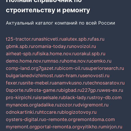
строительству и ремонту
Актуальный каталог компаний по всей России
t25-tractor.ru
nashicveti.ru
alutex.spb.ru
fas.ru
gbmk.spb.ru
romania-today.ru
novoizol.ru
airheat-spb.ru
fisika.home.nov.ru
orakul.spb.ru
demo.home.nov.ru
mnso.ru
home.nov.ru
cemko.ru
comp-land.org
7gazet.ru
bicom-oil.ru
superiorsearch.ru
bulgarianedvizhimost.ru
sn-hram.ru
senovosti.ru
fexer.ru
snite-mebel.ru
anamvkusno.ru
technosaratov.ru
0sporte.ru
9rota-game.ru
bigbad.ru
227gp.ru
wes-ex.ru
pro-kirpichi.ru
israelsale.ru
black-lady.ru
stroy-db.com
mynances.org
ladalike.ru
zozor.ru
dvigremont.ru
odnokartinki.ru
htccare.ru
blogizotovoy.ru
oysters-digital.ru
o-remonte.org
remontdoma.com
myremont.org
portal-remonta.org
vyitikho.ru
mirjon.ru