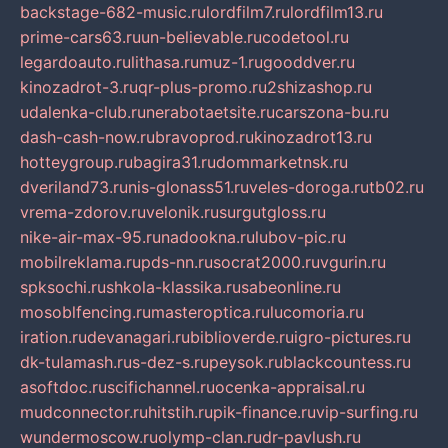
backstage-682-music.ru
lordfilm7.ru
lordfilm13.ru
prime-cars63.ru
un-believable.ru
codetool.ru
legardoauto.ru
lithasa.ru
muz-1.ru
gooddver.ru
kinozadrot-3.ru
qr-plus-promo.ru
2shizashop.ru
udalenka-club.ru
nerabotaetsite.ru
carszona-bu.ru
dash-cash-now.ru
bravoprod.ru
kinozadrot13.ru
hotteygroup.ru
bagira31.ru
dommarketnsk.ru
dveriland73.ru
nis-glonass51.ru
veles-doroga.ru
tb02.ru
vrema-zdorov.ru
velonik.ru
surgutgloss.ru
nike-air-max-95.ru
nadookna.ru
lubov-pic.ru
mobilreklama.ru
pds-nn.ru
socrat2000.ru
vgurin.ru
spksochi.ru
shkola-klassika.ru
sabeonline.ru
mosoblfencing.ru
masteroptica.ru
lucomoria.ru
iration.ru
devanagari.ru
biblioverde.ru
igro-pictures.ru
dk-tulamash.ru
s-dez-s.ru
peysok.ru
blackcountess.ru
asoftdoc.ru
scifichannel.ru
ocenka-appraisal.ru
mudconnector.ru
hitstih.ru
pik-finance.ru
vip-surfing.ru
wundermoscow.ru
olymp-clan.ru
dr-pavlush.ru