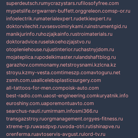
superdeutsch.ru
mycrazystars.ru
filosofyfree.com
mypetslife.org
warren-buffett.org
greleon.com
sp-or.ru
infoelectrik.ru
materialexpert.ru
detkiexpert.ru
doktorvilechit.ru
vsesvoimirykami.ru
instrumentgid.ru
manikjurinfo.ru
hozjajkainfo.ru
stroimaterials.ru
doktoradvice.ru
selskoehozjajstvo.ru
otopleniehouse.ru
justinterior.ru
chastnyjdom.ru
mojateplica.ru
podelkimaster.ru
landshaftblog.ru
garazhov.com
monamy.net
stroysnami.kz
lcna.kz
stroyu.kz
my-vesta.com
timeszp.com
avtoguru.net
zsmh.com.ua
allcelebsplasticsurgery.com
all-tattoos-for-men.com
poisk-auto.com
best-radio.com.ua
ost-engineering.com
kuryatnik.info
euroshiny.com.ua
poremontuavto.com
searchus-nauti.ru
mirmam.info
smi366.ru
transgazstroy.ru
orgmanagement.org
yes-fitness.ru
xtreme-rp.ru
wasdpvp.ru
voda-otri.ru
tishinapve.ru
orenferma.ru
avtoservis-avgust.ru
lord-tv.ru