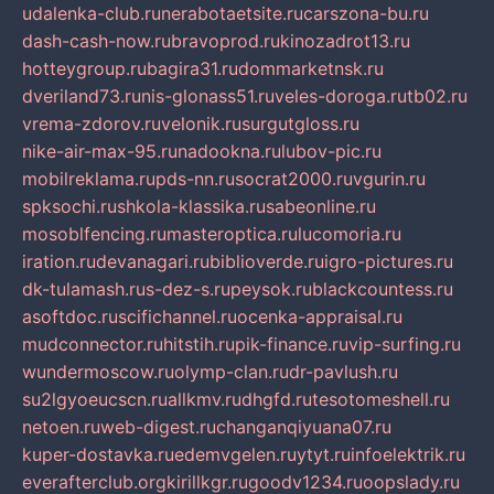
udalenka-club.ru
nerabotaetsite.ru
carszona-bu.ru
dash-cash-now.ru
bravoprod.ru
kinozadrot13.ru
hotteygroup.ru
bagira31.ru
dommarketnsk.ru
dveriland73.ru
nis-glonass51.ru
veles-doroga.ru
tb02.ru
vrema-zdorov.ru
velonik.ru
surgutgloss.ru
nike-air-max-95.ru
nadookna.ru
lubov-pic.ru
mobilreklama.ru
pds-nn.ru
socrat2000.ru
vgurin.ru
spksochi.ru
shkola-klassika.ru
sabeonline.ru
mosoblfencing.ru
masteroptica.ru
lucomoria.ru
iration.ru
devanagari.ru
biblioverde.ru
igro-pictures.ru
dk-tulamash.ru
s-dez-s.ru
peysok.ru
blackcountess.ru
asoftdoc.ru
scifichannel.ru
ocenka-appraisal.ru
mudconnector.ru
hitstih.ru
pik-finance.ru
vip-surfing.ru
wundermoscow.ru
olymp-clan.ru
dr-pavlush.ru
su2lgyoeucscn.ru
allkmv.ru
dhgfd.ru
tesotomeshell.ru
netoen.ru
web-digest.ru
changanqiyuana07.ru
kuper-dostavka.ru
edemvgelen.ru
ytyt.ru
infoelektrik.ru
everafterclub.org
kirillkgr.ru
goodv1234.ru
oopslady.ru