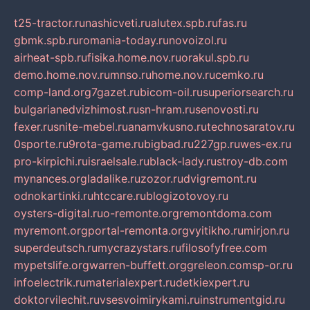
t25-tractor.ru
nashicveti.ru
alutex.spb.ru
fas.ru
gbmk.spb.ru
romania-today.ru
novoizol.ru
airheat-spb.ru
fisika.home.nov.ru
orakul.spb.ru
demo.home.nov.ru
mnso.ru
home.nov.ru
cemko.ru
comp-land.org
7gazet.ru
bicom-oil.ru
superiorsearch.ru
bulgarianedvizhimost.ru
sn-hram.ru
senovosti.ru
fexer.ru
snite-mebel.ru
anamvkusno.ru
technosaratov.ru
0sporte.ru
9rota-game.ru
bigbad.ru
227gp.ru
wes-ex.ru
pro-kirpichi.ru
israelsale.ru
black-lady.ru
stroy-db.com
mynances.org
ladalike.ru
zozor.ru
dvigremont.ru
odnokartinki.ru
htccare.ru
blogizotovoy.ru
oysters-digital.ru
o-remonte.org
remontdoma.com
myremont.org
portal-remonta.org
vyitikho.ru
mirjon.ru
superdeutsch.ru
mycrazystars.ru
filosofyfree.com
mypetslife.org
warren-buffett.org
greleon.com
sp-or.ru
infoelectrik.ru
materialexpert.ru
detkiexpert.ru
doktorvilechit.ru
vsesvoimirykami.ru
instrumentgid.ru