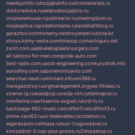
manikjurinfo.ru
hozjajkainfo.ru
stroimaterials.ru
doktoradvice.ru
selskoehozjajstvo.ru
otopleniehouse.ru
justinterior.ru
chastnyjdom.ru
mojateplica.ru
podelkimaster.ru
landshaftblog.ru
garazhov.com
monamy.net
stroysnami.kz
lcna.kz
stroyu.kz
my-vesta.com
timeszp.com
avtoguru.net
zsmh.com.ua
allcelebsplasticsurgery.com
all-tattoos-for-men.com
poisk-auto.com
best-radio.com.ua
ost-engineering.com
kuryatnik.info
euroshiny.com.ua
poremontuavto.com
searchus-nauti.ru
mirmam.info
smi366.ru
transgazstroy.ru
orgmanagement.org
yes-fitness.ru
xtreme-rp.ru
wasdpvp.ru
voda-otri.ru
tishinapve.ru
orenferma.ru
avtoservis-avgust.ru
lord-tv.ru
backstage-682-music.ru
lordfilm7.ru
lordfilm13.ru
prime-cars63.ru
un-believable.ru
codetool.ru
legardoauto.ru
lithasa.ru
muz-1.ru
gooddver.ru
kinozadrot-3.ru
qr-plus-promo.ru
2shizashop.ru