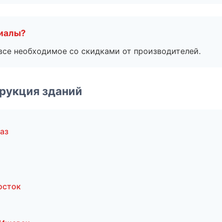
риалы?
все необходимое со скидками от производителей.
рукция зданий
аз
осток