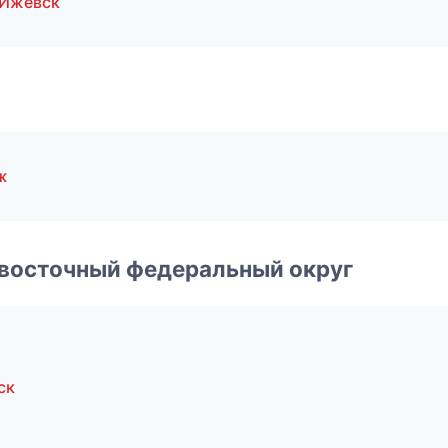
 Ижевск
ж
евосточный федеральный округ
ск