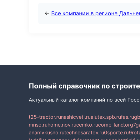
←
Все компании в регионе Дальн
Полный справочник по строите
Актуальный каталог компаний по всей Рос
t25-tractor.ru
nashicveti.ru
alutex.spb.ru
fas.ru
gb
mnso.ru
home.nov.ru
cemko.ru
comp-land.org
7g
anamvkusno.ru
technosaratov.ru
0sporte.ru
9rot