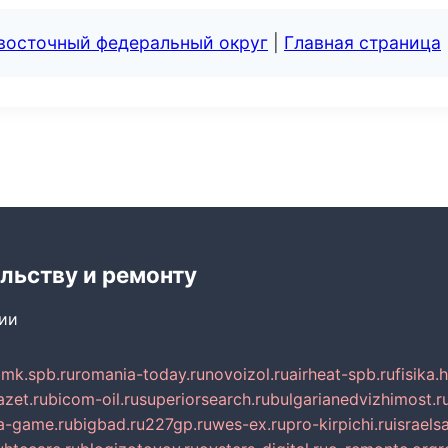
евосточный федеральный округ
|
Главная страница
льству и ремонту
сии
mk.spb.ru
romania-today.ru
novoizol.ru
airheat-spb.ru
fisika.
azet.ru
bicom-oil.ru
superiorsearch.ru
bulgarianedvizhimost.r
a-game.ru
bigbad.ru
227gp.ru
wes-ex.ru
pro-kirpichi.ru
israelsa