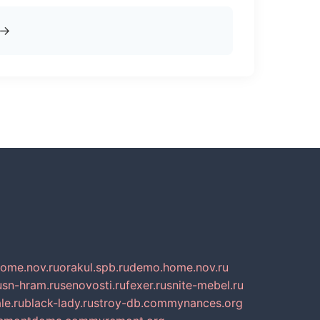
→
home.nov.ru
orakul.spb.ru
demo.home.nov.ru
u
sn-hram.ru
senovosti.ru
fexer.ru
snite-mebel.ru
le.ru
black-lady.ru
stroy-db.com
mynances.org