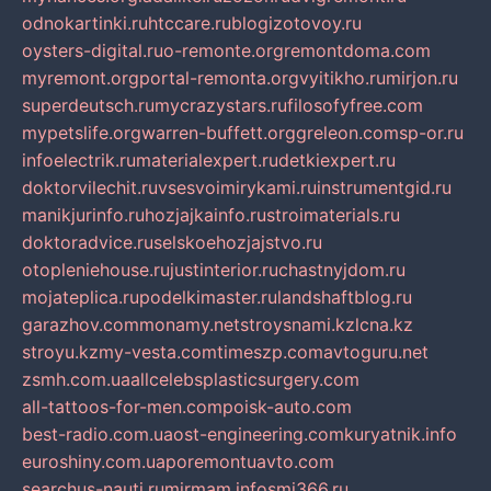
odnokartinki.ru
htccare.ru
blogizotovoy.ru
oysters-digital.ru
o-remonte.org
remontdoma.com
myremont.org
portal-remonta.org
vyitikho.ru
mirjon.ru
superdeutsch.ru
mycrazystars.ru
filosofyfree.com
mypetslife.org
warren-buffett.org
greleon.com
sp-or.ru
infoelectrik.ru
materialexpert.ru
detkiexpert.ru
doktorvilechit.ru
vsesvoimirykami.ru
instrumentgid.ru
manikjurinfo.ru
hozjajkainfo.ru
stroimaterials.ru
doktoradvice.ru
selskoehozjajstvo.ru
otopleniehouse.ru
justinterior.ru
chastnyjdom.ru
mojateplica.ru
podelkimaster.ru
landshaftblog.ru
garazhov.com
monamy.net
stroysnami.kz
lcna.kz
stroyu.kz
my-vesta.com
timeszp.com
avtoguru.net
zsmh.com.ua
allcelebsplasticsurgery.com
all-tattoos-for-men.com
poisk-auto.com
best-radio.com.ua
ost-engineering.com
kuryatnik.info
euroshiny.com.ua
poremontuavto.com
searchus-nauti.ru
mirmam.info
smi366.ru