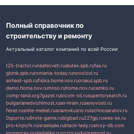
Полный справочник по
строительству и ремонту
Актуальный каталог компаний по всей России
t25-tractor.ru
nashicveti.ru
alutex.spb.ru
fas.ru
gbmk.spb.ru
romania-today.ru
novoizol.ru
airheat-spb.ru
fisika.home.nov.ru
orakul.spb.ru
demo.home.nov.ru
mnso.ru
home.nov.ru
cemko.ru
comp-land.org
7gazet.ru
bicom-oil.ru
superiorsearch.ru
bulgarianedvizhimost.ru
sn-hram.ru
senovosti.ru
fexer.ru
snite-mebel.ru
anamvkusno.ru
technosaratov.ru
0sporte.ru
9rota-game.ru
bigbad.ru
227gp.ru
wes-ex.ru
pro-kirpichi.ru
israelsale.ru
black-lady.ru
stroy-db.com
mynances.org
ladalike.ru
zozor.ru
dvigremont.ru