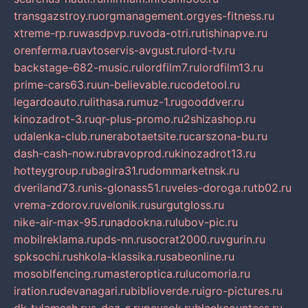
transgazstroy.ru
orgmanagement.org
yes-fitness.ru
xtreme-rp.ru
wasdpvp.ru
voda-otri.ru
tishinapve.ru
orenferma.ru
avtoservis-avgust.ru
lord-tv.ru
backstage-682-music.ru
lordfilm7.ru
lordfilm13.ru
prime-cars63.ru
un-believable.ru
codetool.ru
legardoauto.ru
lithasa.ru
muz-1.ru
gooddver.ru
kinozadrot-3.ru
qr-plus-promo.ru
2shizashop.ru
udalenka-club.ru
nerabotaetsite.ru
carszona-bu.ru
dash-cash-now.ru
bravoprod.ru
kinozadrot13.ru
hotteygroup.ru
bagira31.ru
dommarketnsk.ru
dveriland73.ru
nis-glonass51.ru
veles-doroga.ru
tb02.ru
vrema-zdorov.ru
velonik.ru
surgutgloss.ru
nike-air-max-95.ru
nadookna.ru
lubov-pic.ru
mobilreklama.ru
pds-nn.ru
socrat2000.ru
vgurin.ru
spksochi.ru
shkola-klassika.ru
sabeonline.ru
mosoblfencing.ru
masteroptica.ru
lucomoria.ru
iration.ru
devanagari.ru
biblioverde.ru
igro-pictures.ru