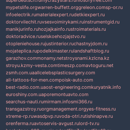
superdeutsch.ru
mycrazystars.ru
filosofyfree.com
mypetslife.org
warren-buffett.org
greleon.com
sp-or.ru
infoelectrik.ru
materialexpert.ru
detkiexpert.ru
doktorvilechit.ru
vsesvoimirykami.ru
instrumentgid.ru
manikjurinfo.ru
hozjajkainfo.ru
stroimaterials.ru
doktoradvice.ru
selskoehozjajstvo.ru
otopleniehouse.ru
justinterior.ru
chastnyjdom.ru
mojateplica.ru
podelkimaster.ru
landshaftblog.ru
garazhov.com
monamy.net
stroysnami.kz
lcna.kz
stroyu.kz
my-vesta.com
timeszp.com
avtoguru.net
zsmh.com.ua
allcelebsplasticsurgery.com
all-tattoos-for-men.com
poisk-auto.com
best-radio.com.ua
ost-engineering.com
kuryatnik.info
euroshiny.com.ua
poremontuavto.com
searchus-nauti.ru
mirmam.info
smi366.ru
transgazstroy.ru
orgmanagement.org
yes-fitness.ru
xtreme-rp.ru
wasdpvp.ru
voda-otri.ru
tishinapve.ru
orenferma.ru
avtoservis-avgust.ru
lord-tv.ru