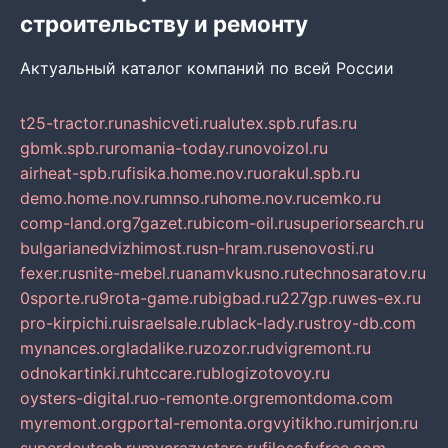
строительству и ремонту
Актуальный каталог компаний по всей России
t25-tractor.ru
nashicveti.ru
alutex.spb.ru
fas.ru
gbmk.spb.ru
romania-today.ru
novoizol.ru
airheat-spb.ru
fisika.home.nov.ru
orakul.spb.ru
demo.home.nov.ru
mnso.ru
home.nov.ru
cemko.ru
comp-land.org
7gazet.ru
bicom-oil.ru
superiorsearch.ru
bulgarianedvizhimost.ru
sn-hram.ru
senovosti.ru
fexer.ru
snite-mebel.ru
anamvkusno.ru
technosaratov.ru
0sporte.ru
9rota-game.ru
bigbad.ru
227gp.ru
wes-ex.ru
pro-kirpichi.ru
israelsale.ru
black-lady.ru
stroy-db.com
mynances.org
ladalike.ru
zozor.ru
dvigremont.ru
odnokartinki.ru
htccare.ru
blogizotovoy.ru
oysters-digital.ru
o-remonte.org
remontdoma.com
myremont.org
portal-remonta.org
vyitikho.ru
mirjon.ru