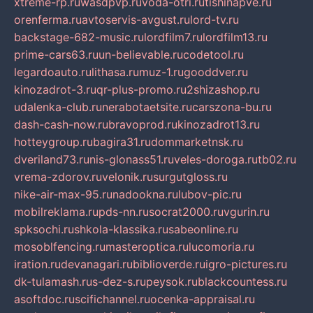
xtreme-rp.ru
wasdpvp.ru
voda-otri.ru
tishinapve.ru
orenferma.ru
avtoservis-avgust.ru
lord-tv.ru
backstage-682-music.ru
lordfilm7.ru
lordfilm13.ru
prime-cars63.ru
un-believable.ru
codetool.ru
legardoauto.ru
lithasa.ru
muz-1.ru
gooddver.ru
kinozadrot-3.ru
qr-plus-promo.ru
2shizashop.ru
udalenka-club.ru
nerabotaetsite.ru
carszona-bu.ru
dash-cash-now.ru
bravoprod.ru
kinozadrot13.ru
hotteygroup.ru
bagira31.ru
dommarketnsk.ru
dveriland73.ru
nis-glonass51.ru
veles-doroga.ru
tb02.ru
vrema-zdorov.ru
velonik.ru
surgutgloss.ru
nike-air-max-95.ru
nadookna.ru
lubov-pic.ru
mobilreklama.ru
pds-nn.ru
socrat2000.ru
vgurin.ru
spksochi.ru
shkola-klassika.ru
sabeonline.ru
mosoblfencing.ru
masteroptica.ru
lucomoria.ru
iration.ru
devanagari.ru
biblioverde.ru
igro-pictures.ru
dk-tulamash.ru
s-dez-s.ru
peysok.ru
blackcountess.ru
asoftdoc.ru
scifichannel.ru
ocenka-appraisal.ru