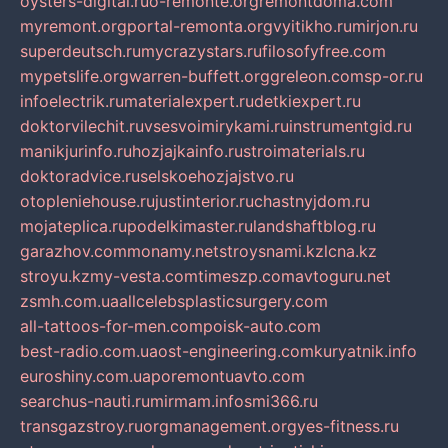
oysters-digital.ru
o-remonte.org
remontdoma.com
myremont.org
portal-remonta.org
vyitikho.ru
mirjon.ru
superdeutsch.ru
mycrazystars.ru
filosofyfree.com
mypetslife.org
warren-buffett.org
greleon.com
sp-or.ru
infoelectrik.ru
materialexpert.ru
detkiexpert.ru
doktorvilechit.ru
vsesvoimirykami.ru
instrumentgid.ru
manikjurinfo.ru
hozjajkainfo.ru
stroimaterials.ru
doktoradvice.ru
selskoehozjajstvo.ru
otopleniehouse.ru
justinterior.ru
chastnyjdom.ru
mojateplica.ru
podelkimaster.ru
landshaftblog.ru
garazhov.com
monamy.net
stroysnami.kz
lcna.kz
stroyu.kz
my-vesta.com
timeszp.com
avtoguru.net
zsmh.com.ua
allcelebsplasticsurgery.com
all-tattoos-for-men.com
poisk-auto.com
best-radio.com.ua
ost-engineering.com
kuryatnik.info
euroshiny.com.ua
poremontuavto.com
searchus-nauti.ru
mirmam.info
smi366.ru
transgazstroy.ru
orgmanagement.org
yes-fitness.ru