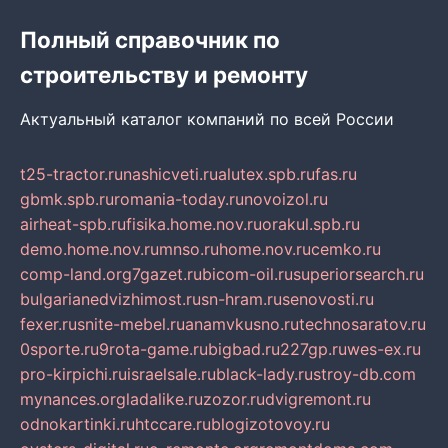
Полный справочник по
строительству и ремонту
Актуальный каталог компаний по всей России
t25-tractor.ru
nashicveti.ru
alutex.spb.ru
fas.ru
gbmk.spb.ru
romania-today.ru
novoizol.ru
airheat-spb.ru
fisika.home.nov.ru
orakul.spb.ru
demo.home.nov.ru
mnso.ru
home.nov.ru
cemko.ru
comp-land.org
7gazet.ru
bicom-oil.ru
superiorsearch.ru
bulgarianedvizhimost.ru
sn-hram.ru
senovosti.ru
fexer.ru
snite-mebel.ru
anamvkusno.ru
technosaratov.ru
0sporte.ru
9rota-game.ru
bigbad.ru
227gp.ru
wes-ex.ru
pro-kirpichi.ru
israelsale.ru
black-lady.ru
stroy-db.com
mynances.org
ladalike.ru
zozor.ru
dvigremont.ru
odnokartinki.ru
htccare.ru
blogizotovoy.ru