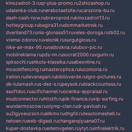
kinozadrot-3.ru
qr-plus-promo.ru
2shizashop.ru
udalenka-club.ru
nerabotaetsite.ru
carszona-bu.ru
dash-cash-now.ru
bravoprod.ru
kinozadrot13.ru
hotteygroup.ru
bagira31.ru
dommarketnsk.ru
dveriland73.ru
nis-glonass51.ru
veles-doroga.ru
tb02.ru
vrema-zdorov.ru
velonik.ru
surgutgloss.ru
nike-air-max-95.ru
nadookna.ru
lubov-pic.ru
mobilreklama.ru
pds-nn.ru
socrat2000.ru
vgurin.ru
spksochi.ru
shkola-klassika.ru
sabeonline.ru
mosoblfencing.ru
masteroptica.ru
lucomoria.ru
iration.ru
devanagari.ru
biblioverde.ru
igro-pictures.ru
dk-tulamash.ru
s-dez-s.ru
peysok.ru
blackcountess.ru
asoftdoc.ru
scifichannel.ru
ocenka-appraisal.ru
mudconnector.ru
hitstih.ru
pik-finance.ru
vip-surfing.ru
wundermoscow.ru
olymp-clan.ru
dr-pavlush.ru
su2lgyoeucscn.ru
allkmv.ru
dhgfd.ru
tesotomeshell.ru
netoen.ru
web-digest.ru
changanqiyuana07.ru
kuper-dostavka.ru
edemvgelen.ru
ytyt.ru
infoelektrik.ru