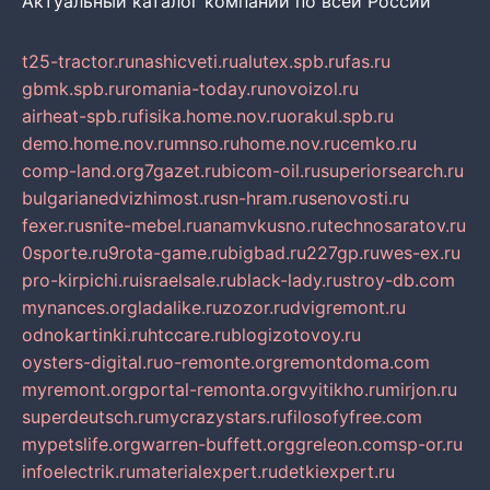
Актуальный каталог компаний по всей России
t25-tractor.ru
nashicveti.ru
alutex.spb.ru
fas.ru
gbmk.spb.ru
romania-today.ru
novoizol.ru
airheat-spb.ru
fisika.home.nov.ru
orakul.spb.ru
demo.home.nov.ru
mnso.ru
home.nov.ru
cemko.ru
comp-land.org
7gazet.ru
bicom-oil.ru
superiorsearch.ru
bulgarianedvizhimost.ru
sn-hram.ru
senovosti.ru
fexer.ru
snite-mebel.ru
anamvkusno.ru
technosaratov.ru
0sporte.ru
9rota-game.ru
bigbad.ru
227gp.ru
wes-ex.ru
pro-kirpichi.ru
israelsale.ru
black-lady.ru
stroy-db.com
mynances.org
ladalike.ru
zozor.ru
dvigremont.ru
odnokartinki.ru
htccare.ru
blogizotovoy.ru
oysters-digital.ru
o-remonte.org
remontdoma.com
myremont.org
portal-remonta.org
vyitikho.ru
mirjon.ru
superdeutsch.ru
mycrazystars.ru
filosofyfree.com
mypetslife.org
warren-buffett.org
greleon.com
sp-or.ru
infoelectrik.ru
materialexpert.ru
detkiexpert.ru