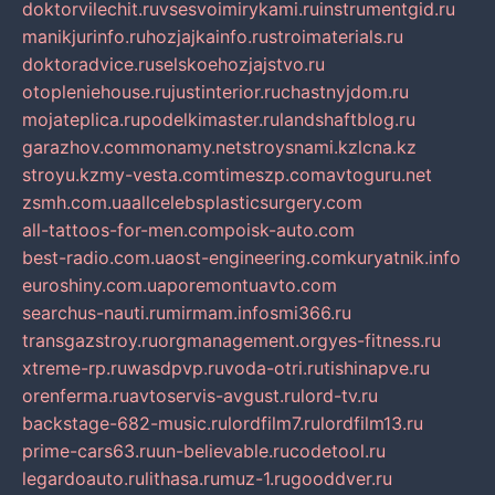
doktorvilechit.ru
vsesvoimirykami.ru
instrumentgid.ru
manikjurinfo.ru
hozjajkainfo.ru
stroimaterials.ru
doktoradvice.ru
selskoehozjajstvo.ru
otopleniehouse.ru
justinterior.ru
chastnyjdom.ru
mojateplica.ru
podelkimaster.ru
landshaftblog.ru
garazhov.com
monamy.net
stroysnami.kz
lcna.kz
stroyu.kz
my-vesta.com
timeszp.com
avtoguru.net
zsmh.com.ua
allcelebsplasticsurgery.com
all-tattoos-for-men.com
poisk-auto.com
best-radio.com.ua
ost-engineering.com
kuryatnik.info
euroshiny.com.ua
poremontuavto.com
searchus-nauti.ru
mirmam.info
smi366.ru
transgazstroy.ru
orgmanagement.org
yes-fitness.ru
xtreme-rp.ru
wasdpvp.ru
voda-otri.ru
tishinapve.ru
orenferma.ru
avtoservis-avgust.ru
lord-tv.ru
backstage-682-music.ru
lordfilm7.ru
lordfilm13.ru
prime-cars63.ru
un-believable.ru
codetool.ru
legardoauto.ru
lithasa.ru
muz-1.ru
gooddver.ru