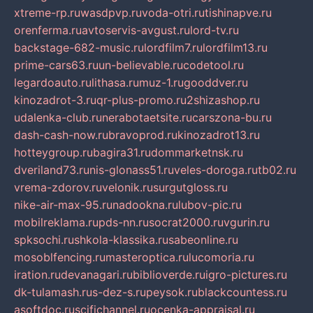
xtreme-rp.ru
wasdpvp.ru
voda-otri.ru
tishinapve.ru
orenferma.ru
avtoservis-avgust.ru
lord-tv.ru
backstage-682-music.ru
lordfilm7.ru
lordfilm13.ru
prime-cars63.ru
un-believable.ru
codetool.ru
legardoauto.ru
lithasa.ru
muz-1.ru
gooddver.ru
kinozadrot-3.ru
qr-plus-promo.ru
2shizashop.ru
udalenka-club.ru
nerabotaetsite.ru
carszona-bu.ru
dash-cash-now.ru
bravoprod.ru
kinozadrot13.ru
hotteygroup.ru
bagira31.ru
dommarketnsk.ru
dveriland73.ru
nis-glonass51.ru
veles-doroga.ru
tb02.ru
vrema-zdorov.ru
velonik.ru
surgutgloss.ru
nike-air-max-95.ru
nadookna.ru
lubov-pic.ru
mobilreklama.ru
pds-nn.ru
socrat2000.ru
vgurin.ru
spksochi.ru
shkola-klassika.ru
sabeonline.ru
mosoblfencing.ru
masteroptica.ru
lucomoria.ru
iration.ru
devanagari.ru
biblioverde.ru
igro-pictures.ru
dk-tulamash.ru
s-dez-s.ru
peysok.ru
blackcountess.ru
asoftdoc.ru
scifichannel.ru
ocenka-appraisal.ru