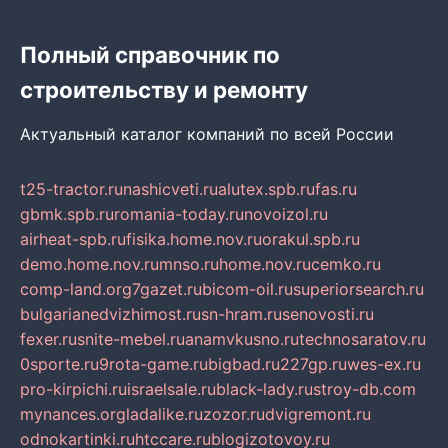
Полный справочник по
строительству и ремонту
Актуальный каталог компаний по всей России
t25-tractor.ru
nashicveti.ru
alutex.spb.ru
fas.ru
gbmk.spb.ru
romania-today.ru
novoizol.ru
airheat-spb.ru
fisika.home.nov.ru
orakul.spb.ru
demo.home.nov.ru
mnso.ru
home.nov.ru
cemko.ru
comp-land.org
7gazet.ru
bicom-oil.ru
superiorsearch.ru
bulgarianedvizhimost.ru
sn-hram.ru
senovosti.ru
fexer.ru
snite-mebel.ru
anamvkusno.ru
technosaratov.ru
0sporte.ru
9rota-game.ru
bigbad.ru
227gp.ru
wes-ex.ru
pro-kirpichi.ru
israelsale.ru
black-lady.ru
stroy-db.com
mynances.org
ladalike.ru
zozor.ru
dvigremont.ru
odnokartinki.ru
htccare.ru
blogizotovoy.ru