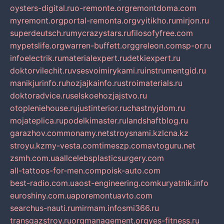
oysters-digital.ru
o-remonte.org
remontdoma.com
myremont.org
portal-remonta.org
vyitikho.ru
mirjon.ru
superdeutsch.ru
mycrazystars.ru
filosofyfree.com
mypetslife.org
warren-buffett.org
greleon.com
sp-or.ru
infoelectrik.ru
materialexpert.ru
detkiexpert.ru
doktorvilechit.ru
vsesvoimirykami.ru
instrumentgid.ru
manikjurinfo.ru
hozjajkainfo.ru
stroimaterials.ru
doktoradvice.ru
selskoehozjajstvo.ru
otopleniehouse.ru
justinterior.ru
chastnyjdom.ru
mojateplica.ru
podelkimaster.ru
landshaftblog.ru
garazhov.com
monamy.net
stroysnami.kz
lcna.kz
stroyu.kz
my-vesta.com
timeszp.com
avtoguru.net
zsmh.com.ua
allcelebsplasticsurgery.com
all-tattoos-for-men.com
poisk-auto.com
best-radio.com.ua
ost-engineering.com
kuryatnik.info
euroshiny.com.ua
poremontuavto.com
searchus-nauti.ru
mirmam.info
smi366.ru
transgazstroy.ru
orgmanagement.org
yes-fitness.ru