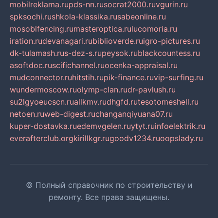
mobilreklama.ru
pds-nn.ru
socrat2000.ru
vgurin.ru
spksochi.ru
shkola-klassika.ru
sabeonline.ru
mosoblfencing.ru
masteroptica.ru
lucomoria.ru
iration.ru
devanagari.ru
biblioverde.ru
igro-pictures.ru
dk-tulamash.ru
s-dez-s.ru
peysok.ru
blackcountess.ru
asoftdoc.ru
scifichannel.ru
ocenka-appraisal.ru
mudconnector.ru
hitstih.ru
pik-finance.ru
vip-surfing.ru
wundermoscow.ru
olymp-clan.ru
dr-pavlush.ru
su2lgyoeucscn.ru
allkmv.ru
dhgfd.ru
tesotomeshell.ru
netoen.ru
web-digest.ru
changanqiyuana07.ru
kuper-dostavka.ru
edemvgelen.ru
ytyt.ru
infoelektrik.ru
everafterclub.org
kirillkgr.ru
goodv1234.ru
oopslady.ru
© Полный справочник по строительству и
ремонту. Все права защищены.