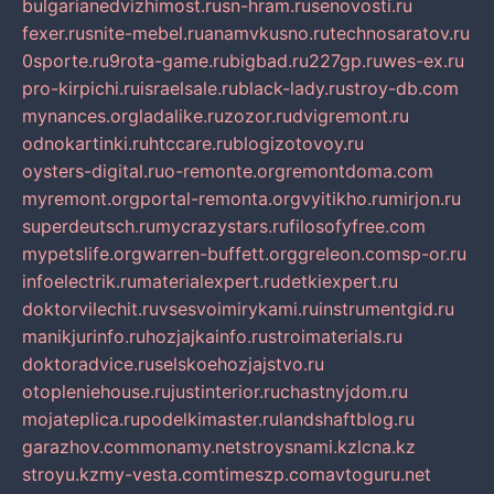
bulgarianedvizhimost.ru
sn-hram.ru
senovosti.ru
fexer.ru
snite-mebel.ru
anamvkusno.ru
technosaratov.ru
0sporte.ru
9rota-game.ru
bigbad.ru
227gp.ru
wes-ex.ru
pro-kirpichi.ru
israelsale.ru
black-lady.ru
stroy-db.com
mynances.org
ladalike.ru
zozor.ru
dvigremont.ru
odnokartinki.ru
htccare.ru
blogizotovoy.ru
oysters-digital.ru
o-remonte.org
remontdoma.com
myremont.org
portal-remonta.org
vyitikho.ru
mirjon.ru
superdeutsch.ru
mycrazystars.ru
filosofyfree.com
mypetslife.org
warren-buffett.org
greleon.com
sp-or.ru
infoelectrik.ru
materialexpert.ru
detkiexpert.ru
doktorvilechit.ru
vsesvoimirykami.ru
instrumentgid.ru
manikjurinfo.ru
hozjajkainfo.ru
stroimaterials.ru
doktoradvice.ru
selskoehozjajstvo.ru
otopleniehouse.ru
justinterior.ru
chastnyjdom.ru
mojateplica.ru
podelkimaster.ru
landshaftblog.ru
garazhov.com
monamy.net
stroysnami.kz
lcna.kz
stroyu.kz
my-vesta.com
timeszp.com
avtoguru.net