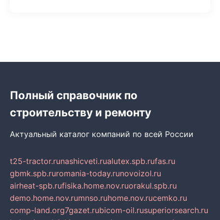
Полный справочник по
строительству и ремонту
Актуальный каталог компаний по всей России
t25-tractor.ru
nashicveti.ru
alutex.spb.ru
fas.ru
gbmk.spb.ru
romania-today.ru
novoizol.ru
airheat-spb.ru
fisika.home.nov.ru
orakul.spb.ru
demo.home.nov.ru
mnso.ru
home.nov.ru
cemko.ru
comp-land.org
7gazet.ru
bicom-oil.ru
superiorsearch.ru