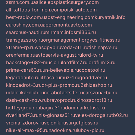
zsmh.com.ua
allcelebsplasticsurgery.com
all-tattoos-for-men.com
poisk-auto.com
best-radio.com.ua
ost-engineering.com
kuryatnik.info
euroshiny.com.ua
poremontuavto.com
searchus-nauti.ru
mirmam.info
smi366.ru
transgazstroy.ru
orgmanagement.org
yes-fitness.ru
xtreme-rp.ru
wasdpvp.ru
voda-otri.ru
tishinapve.ru
orenferma.ru
avtoservis-avgust.ru
lord-tv.ru
backstage-682-music.ru
lordfilm7.ru
lordfilm13.ru
prime-cars63.ru
un-believable.ru
codetool.ru
legardoauto.ru
lithasa.ru
muz-1.ru
gooddver.ru
kinozadrot-3.ru
qr-plus-promo.ru
2shizashop.ru
udalenka-club.ru
nerabotaetsite.ru
carszona-bu.ru
dash-cash-now.ru
bravoprod.ru
kinozadrot13.ru
hotteygroup.ru
bagira31.ru
dommarketnsk.ru
dveriland73.ru
nis-glonass51.ru
veles-doroga.ru
tb02.ru
vrema-zdorov.ru
velonik.ru
surgutgloss.ru
nike-air-max-95.ru
nadookna.ru
lubov-pic.ru