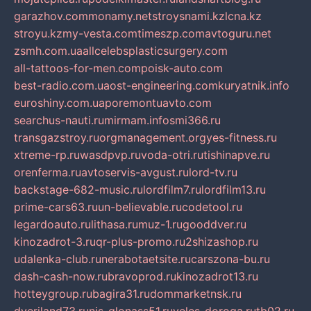
garazhov.com
monamy.net
stroysnami.kz
lcna.kz
stroyu.kz
my-vesta.com
timeszp.com
avtoguru.net
zsmh.com.ua
allcelebsplasticsurgery.com
all-tattoos-for-men.com
poisk-auto.com
best-radio.com.ua
ost-engineering.com
kuryatnik.info
euroshiny.com.ua
poremontuavto.com
searchus-nauti.ru
mirmam.info
smi366.ru
transgazstroy.ru
orgmanagement.org
yes-fitness.ru
xtreme-rp.ru
wasdpvp.ru
voda-otri.ru
tishinapve.ru
orenferma.ru
avtoservis-avgust.ru
lord-tv.ru
backstage-682-music.ru
lordfilm7.ru
lordfilm13.ru
prime-cars63.ru
un-believable.ru
codetool.ru
legardoauto.ru
lithasa.ru
muz-1.ru
gooddver.ru
kinozadrot-3.ru
qr-plus-promo.ru
2shizashop.ru
udalenka-club.ru
nerabotaetsite.ru
carszona-bu.ru
dash-cash-now.ru
bravoprod.ru
kinozadrot13.ru
hotteygroup.ru
bagira31.ru
dommarketnsk.ru