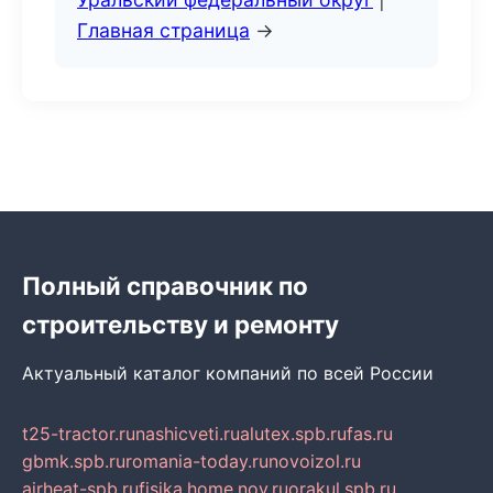
Главная страница
→
Полный справочник по
строительству и ремонту
Актуальный каталог компаний по всей России
t25-tractor.ru
nashicveti.ru
alutex.spb.ru
fas.ru
gbmk.spb.ru
romania-today.ru
novoizol.ru
airheat-spb.ru
fisika.home.nov.ru
orakul.spb.ru