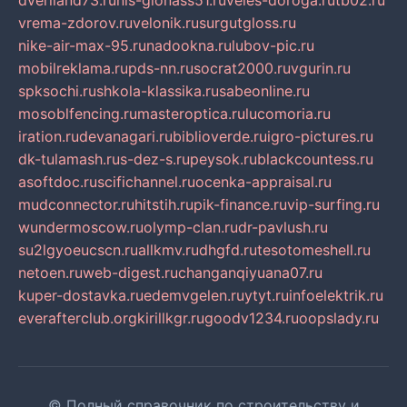
dveriland73.ru
nis-glonass51.ru
veles-doroga.ru
tb02.ru
vrema-zdorov.ru
velonik.ru
surgutgloss.ru
nike-air-max-95.ru
nadookna.ru
lubov-pic.ru
mobilreklama.ru
pds-nn.ru
socrat2000.ru
vgurin.ru
spksochi.ru
shkola-klassika.ru
sabeonline.ru
mosoblfencing.ru
masteroptica.ru
lucomoria.ru
iration.ru
devanagari.ru
biblioverde.ru
igro-pictures.ru
dk-tulamash.ru
s-dez-s.ru
peysok.ru
blackcountess.ru
asoftdoc.ru
scifichannel.ru
ocenka-appraisal.ru
mudconnector.ru
hitstih.ru
pik-finance.ru
vip-surfing.ru
wundermoscow.ru
olymp-clan.ru
dr-pavlush.ru
su2lgyoeucscn.ru
allkmv.ru
dhgfd.ru
tesotomeshell.ru
netoen.ru
web-digest.ru
changanqiyuana07.ru
kuper-dostavka.ru
edemvgelen.ru
ytyt.ru
infoelektrik.ru
everafterclub.org
kirillkgr.ru
goodv1234.ru
oopslady.ru
© Полный справочник по строительству и