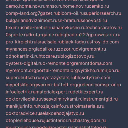
demo.home.nov.ru
mnso.ru
home.nov.ru
cemko.ru
comp-land.org
7gazet.ru
bicom-oil.ru
superiorsearch.ru
bulgarianedvizhimost.ru
sn-hram.ru
senovosti.ru
fexer.ru
snite-mebel.ru
anamvkusno.ru
technosaratov.ru
0sporte.ru
9rota-game.ru
bigbad.ru
227gp.ru
wes-ex.ru
pro-kirpichi.ru
israelsale.ru
black-lady.ru
stroy-db.com
mynances.org
ladalike.ru
zozor.ru
dvigremont.ru
odnokartinki.ru
htccare.ru
blogizotovoy.ru
oysters-digital.ru
o-remonte.org
remontdoma.com
myremont.org
portal-remonta.org
vyitikho.ru
mirjon.ru
superdeutsch.ru
mycrazystars.ru
filosofyfree.com
mypetslife.org
warren-buffett.org
greleon.com
sp-or.ru
infoelectrik.ru
materialexpert.ru
detkiexpert.ru
doktorvilechit.ru
vsesvoimirykami.ru
instrumentgid.ru
manikjurinfo.ru
hozjajkainfo.ru
stroimaterials.ru
doktoradvice.ru
selskoehozjajstvo.ru
otopleniehouse.ru
justinterior.ru
chastnyjdom.ru
mojateplica.ru
podelkimaster.ru
landshaftblog.ru