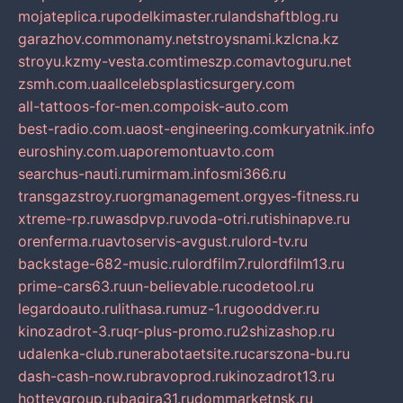
mojateplica.ru
podelkimaster.ru
landshaftblog.ru
garazhov.com
monamy.net
stroysnami.kz
lcna.kz
stroyu.kz
my-vesta.com
timeszp.com
avtoguru.net
zsmh.com.ua
allcelebsplasticsurgery.com
all-tattoos-for-men.com
poisk-auto.com
best-radio.com.ua
ost-engineering.com
kuryatnik.info
euroshiny.com.ua
poremontuavto.com
searchus-nauti.ru
mirmam.info
smi366.ru
transgazstroy.ru
orgmanagement.org
yes-fitness.ru
xtreme-rp.ru
wasdpvp.ru
voda-otri.ru
tishinapve.ru
orenferma.ru
avtoservis-avgust.ru
lord-tv.ru
backstage-682-music.ru
lordfilm7.ru
lordfilm13.ru
prime-cars63.ru
un-believable.ru
codetool.ru
legardoauto.ru
lithasa.ru
muz-1.ru
gooddver.ru
kinozadrot-3.ru
qr-plus-promo.ru
2shizashop.ru
udalenka-club.ru
nerabotaetsite.ru
carszona-bu.ru
dash-cash-now.ru
bravoprod.ru
kinozadrot13.ru
hotteygroup.ru
bagira31.ru
dommarketnsk.ru