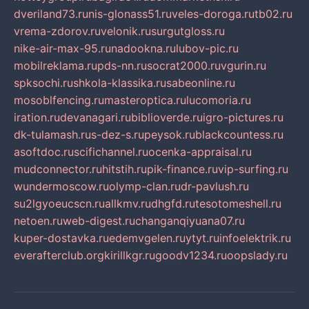
dveriland73.ru
nis-glonass51.ru
veles-doroga.ru
tb02.ru
vrema-zdorov.ru
velonik.ru
surgutgloss.ru
nike-air-max-95.ru
nadookna.ru
lubov-pic.ru
mobilreklama.ru
pds-nn.ru
socrat2000.ru
vgurin.ru
spksochi.ru
shkola-klassika.ru
sabeonline.ru
mosoblfencing.ru
masteroptica.ru
lucomoria.ru
iration.ru
devanagari.ru
biblioverde.ru
igro-pictures.ru
dk-tulamash.ru
s-dez-s.ru
peysok.ru
blackcountess.ru
asoftdoc.ru
scifichannel.ru
ocenka-appraisal.ru
mudconnector.ru
hitstih.ru
pik-finance.ru
vip-surfing.ru
wundermoscow.ru
olymp-clan.ru
dr-pavlush.ru
su2lgyoeucscn.ru
allkmv.ru
dhgfd.ru
tesotomeshell.ru
netoen.ru
web-digest.ru
changanqiyuana07.ru
kuper-dostavka.ru
edemvgelen.ru
ytyt.ru
infoelektrik.ru
everafterclub.org
kirillkgr.ru
goodv1234.ru
oopslady.ru