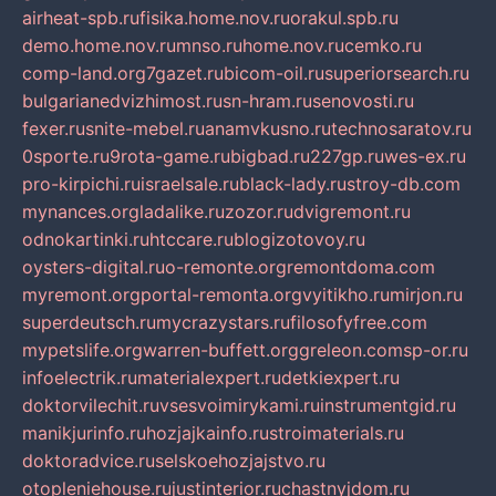
airheat-spb.ru
fisika.home.nov.ru
orakul.spb.ru
demo.home.nov.ru
mnso.ru
home.nov.ru
cemko.ru
comp-land.org
7gazet.ru
bicom-oil.ru
superiorsearch.ru
bulgarianedvizhimost.ru
sn-hram.ru
senovosti.ru
fexer.ru
snite-mebel.ru
anamvkusno.ru
technosaratov.ru
0sporte.ru
9rota-game.ru
bigbad.ru
227gp.ru
wes-ex.ru
pro-kirpichi.ru
israelsale.ru
black-lady.ru
stroy-db.com
mynances.org
ladalike.ru
zozor.ru
dvigremont.ru
odnokartinki.ru
htccare.ru
blogizotovoy.ru
oysters-digital.ru
o-remonte.org
remontdoma.com
myremont.org
portal-remonta.org
vyitikho.ru
mirjon.ru
superdeutsch.ru
mycrazystars.ru
filosofyfree.com
mypetslife.org
warren-buffett.org
greleon.com
sp-or.ru
infoelectrik.ru
materialexpert.ru
detkiexpert.ru
doktorvilechit.ru
vsesvoimirykami.ru
instrumentgid.ru
manikjurinfo.ru
hozjajkainfo.ru
stroimaterials.ru
doktoradvice.ru
selskoehozjajstvo.ru
otopleniehouse.ru
justinterior.ru
chastnyjdom.ru