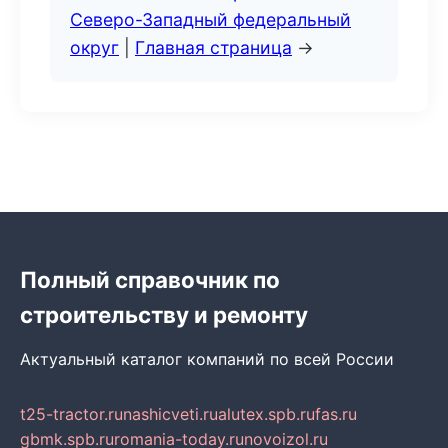
Северо-Западный федеральный
округ
|
Главная страница
→
Полный справочник по
строительству и ремонту
Актуальный каталог компаний по всей России
t25-tractor.ru
nashicveti.ru
alutex.spb.ru
fas.ru
gbmk.spb.ru
romania-today.ru
novoizol.ru