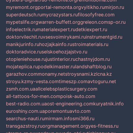
myremont.org
portal-remonta.org
vyitikho.ru
mirjon.ru
superdeutsch.ru
mycrazystars.ru
filosofyfree.com
mypetslife.org
warren-buffett.org
greleon.com
sp-or.ru
infoelectrik.ru
materialexpert.ru
detkiexpert.ru
doktorvilechit.ru
vsesvoimirykami.ru
instrumentgid.ru
manikjurinfo.ru
hozjajkainfo.ru
stroimaterials.ru
doktoradvice.ru
selskoehozjajstvo.ru
otopleniehouse.ru
justinterior.ru
chastnyjdom.ru
mojateplica.ru
podelkimaster.ru
landshaftblog.ru
garazhov.com
monamy.net
stroysnami.kz
lcna.kz
stroyu.kz
my-vesta.com
timeszp.com
avtoguru.net
zsmh.com.ua
allcelebsplasticsurgery.com
all-tattoos-for-men.com
poisk-auto.com
best-radio.com.ua
ost-engineering.com
kuryatnik.info
euroshiny.com.ua
poremontuavto.com
searchus-nauti.ru
mirmam.info
smi366.ru
transgazstroy.ru
orgmanagement.org
yes-fitness.ru