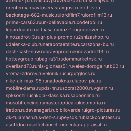
xtreme-rp.ru
wasdpvp.ru
voda-otri.ru
tishinapve.ru
orenferma.ru
avtoservis-avgust.ru
lord-tv.ru
backstage-682-music.ru
lordfilm7.ru
lordfilm13.ru
prime-cars63.ru
un-believable.ru
codetool.ru
legardoauto.ru
lithasa.ru
muz-1.ru
gooddver.ru
kinozadrot-3.ru
qr-plus-promo.ru
2shizashop.ru
udalenka-club.ru
nerabotaetsite.ru
carszona-bu.ru
dash-cash-now.ru
bravoprod.ru
kinozadrot13.ru
hotteygroup.ru
bagira31.ru
dommarketnsk.ru
dveriland73.ru
nis-glonass51.ru
veles-doroga.ru
tb02.ru
vrema-zdorov.ru
velonik.ru
surgutgloss.ru
nike-air-max-95.ru
nadookna.ru
lubov-pic.ru
mobilreklama.ru
pds-nn.ru
socrat2000.ru
vgurin.ru
spksochi.ru
shkola-klassika.ru
sabeonline.ru
mosoblfencing.ru
masteroptica.ru
lucomoria.ru
iration.ru
devanagari.ru
biblioverde.ru
igro-pictures.ru
dk-tulamash.ru
s-dez-s.ru
peysok.ru
blackcountess.ru
asoftdoc.ru
scifichannel.ru
ocenka-appraisal.ru