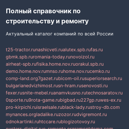
Полный справочник по
строительству и ремонту
Актуальный каталог компаний по всей России
t25-tractor.ru
nashicveti.ru
alutex.spb.ru
fas.ru
gbmk.spb.ru
romania-today.ru
novoizol.ru
airheat-spb.ru
fisika.home.nov.ru
orakul.spb.ru
demo.home.nov.ru
mnso.ru
home.nov.ru
cemko.ru
comp-land.org
7gazet.ru
bicom-oil.ru
superiorsearch.ru
bulgarianedvizhimost.ru
sn-hram.ru
senovosti.ru
fexer.ru
snite-mebel.ru
anamvkusno.ru
technosaratov.ru
0sporte.ru
9rota-game.ru
bigbad.ru
227gp.ru
wes-ex.ru
pro-kirpichi.ru
israelsale.ru
black-lady.ru
stroy-db.com
mynances.org
ladalike.ru
zozor.ru
dvigremont.ru
odnokartinki.ru
htccare.ru
blogizotovoy.ru
oysters-digital.ru
o-remonte.org
remontdoma.com