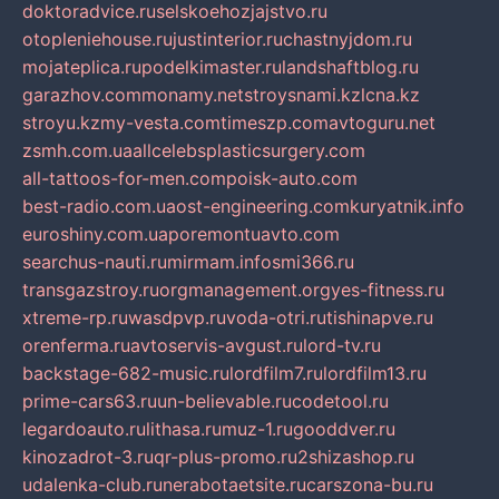
doktoradvice.ru
selskoehozjajstvo.ru
otopleniehouse.ru
justinterior.ru
chastnyjdom.ru
mojateplica.ru
podelkimaster.ru
landshaftblog.ru
garazhov.com
monamy.net
stroysnami.kz
lcna.kz
stroyu.kz
my-vesta.com
timeszp.com
avtoguru.net
zsmh.com.ua
allcelebsplasticsurgery.com
all-tattoos-for-men.com
poisk-auto.com
best-radio.com.ua
ost-engineering.com
kuryatnik.info
euroshiny.com.ua
poremontuavto.com
searchus-nauti.ru
mirmam.info
smi366.ru
transgazstroy.ru
orgmanagement.org
yes-fitness.ru
xtreme-rp.ru
wasdpvp.ru
voda-otri.ru
tishinapve.ru
orenferma.ru
avtoservis-avgust.ru
lord-tv.ru
backstage-682-music.ru
lordfilm7.ru
lordfilm13.ru
prime-cars63.ru
un-believable.ru
codetool.ru
legardoauto.ru
lithasa.ru
muz-1.ru
gooddver.ru
kinozadrot-3.ru
qr-plus-promo.ru
2shizashop.ru
udalenka-club.ru
nerabotaetsite.ru
carszona-bu.ru