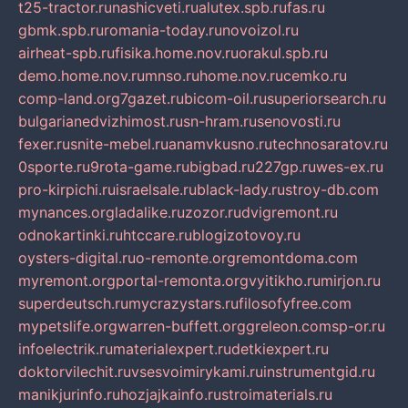
t25-tractor.ru
nashicveti.ru
alutex.spb.ru
fas.ru
gbmk.spb.ru
romania-today.ru
novoizol.ru
airheat-spb.ru
fisika.home.nov.ru
orakul.spb.ru
demo.home.nov.ru
mnso.ru
home.nov.ru
cemko.ru
comp-land.org
7gazet.ru
bicom-oil.ru
superiorsearch.ru
bulgarianedvizhimost.ru
sn-hram.ru
senovosti.ru
fexer.ru
snite-mebel.ru
anamvkusno.ru
technosaratov.ru
0sporte.ru
9rota-game.ru
bigbad.ru
227gp.ru
wes-ex.ru
pro-kirpichi.ru
israelsale.ru
black-lady.ru
stroy-db.com
mynances.org
ladalike.ru
zozor.ru
dvigremont.ru
odnokartinki.ru
htccare.ru
blogizotovoy.ru
oysters-digital.ru
o-remonte.org
remontdoma.com
myremont.org
portal-remonta.org
vyitikho.ru
mirjon.ru
superdeutsch.ru
mycrazystars.ru
filosofyfree.com
mypetslife.org
warren-buffett.org
greleon.com
sp-or.ru
infoelectrik.ru
materialexpert.ru
detkiexpert.ru
doktorvilechit.ru
vsesvoimirykami.ru
instrumentgid.ru
manikjurinfo.ru
hozjajkainfo.ru
stroimaterials.ru