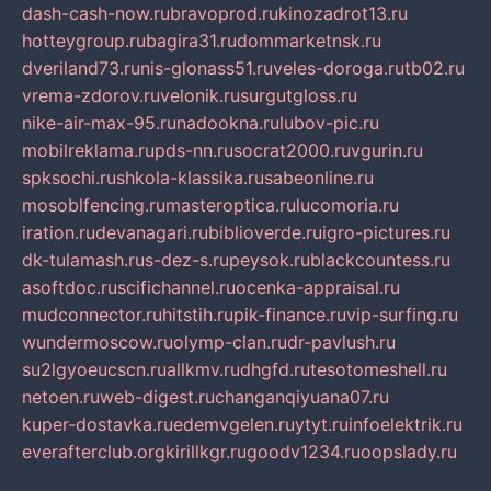
dash-cash-now.ru
bravoprod.ru
kinozadrot13.ru
hotteygroup.ru
bagira31.ru
dommarketnsk.ru
dveriland73.ru
nis-glonass51.ru
veles-doroga.ru
tb02.ru
vrema-zdorov.ru
velonik.ru
surgutgloss.ru
nike-air-max-95.ru
nadookna.ru
lubov-pic.ru
mobilreklama.ru
pds-nn.ru
socrat2000.ru
vgurin.ru
spksochi.ru
shkola-klassika.ru
sabeonline.ru
mosoblfencing.ru
masteroptica.ru
lucomoria.ru
iration.ru
devanagari.ru
biblioverde.ru
igro-pictures.ru
dk-tulamash.ru
s-dez-s.ru
peysok.ru
blackcountess.ru
asoftdoc.ru
scifichannel.ru
ocenka-appraisal.ru
mudconnector.ru
hitstih.ru
pik-finance.ru
vip-surfing.ru
wundermoscow.ru
olymp-clan.ru
dr-pavlush.ru
su2lgyoeucscn.ru
allkmv.ru
dhgfd.ru
tesotomeshell.ru
netoen.ru
web-digest.ru
changanqiyuana07.ru
kuper-dostavka.ru
edemvgelen.ru
ytyt.ru
infoelektrik.ru
everafterclub.org
kirillkgr.ru
goodv1234.ru
oopslady.ru