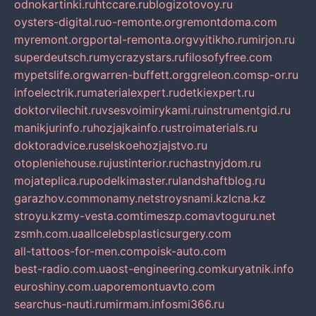
odnokartinki.ru
htccare.ru
blogizotovoy.ru
oysters-digital.ru
o-remonte.org
remontdoma.com
myremont.org
portal-remonta.org
vyitikho.ru
mirjon.ru
superdeutsch.ru
mycrazystars.ru
filosofyfree.com
mypetslife.org
warren-buffett.org
greleon.com
sp-or.ru
infoelectrik.ru
materialexpert.ru
detkiexpert.ru
doktorvilechit.ru
vsesvoimirykami.ru
instrumentgid.ru
manikjurinfo.ru
hozjajkainfo.ru
stroimaterials.ru
doktoradvice.ru
selskoehozjajstvo.ru
otopleniehouse.ru
justinterior.ru
chastnyjdom.ru
mojateplica.ru
podelkimaster.ru
landshaftblog.ru
garazhov.com
monamy.net
stroysnami.kz
lcna.kz
stroyu.kz
my-vesta.com
timeszp.com
avtoguru.net
zsmh.com.ua
allcelebsplasticsurgery.com
all-tattoos-for-men.com
poisk-auto.com
best-radio.com.ua
ost-engineering.com
kuryatnik.info
euroshiny.com.ua
poremontuavto.com
searchus-nauti.ru
mirmam.info
smi366.ru