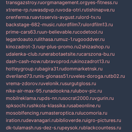
transgazstroy.ru
orgmanagement.org
yes-fitness.ru
xtreme-rp.ru
wasdpvp.ru
voda-otri.ru
tishinapve.ru
orenferma.ru
avtoservis-avgust.ru
lord-tv.ru
backstage-682-music.ru
lordfilm7.ru
lordfilm13.ru
prime-cars63.ru
un-believable.ru
codetool.ru
legardoauto.ru
lithasa.ru
muz-1.ru
gooddver.ru
kinozadrot-3.ru
qr-plus-promo.ru
2shizashop.ru
udalenka-club.ru
nerabotaetsite.ru
carszona-bu.ru
dash-cash-now.ru
bravoprod.ru
kinozadrot13.ru
hotteygroup.ru
bagira31.ru
dommarketnsk.ru
dveriland73.ru
nis-glonass51.ru
veles-doroga.ru
tb02.ru
vrema-zdorov.ru
velonik.ru
surgutgloss.ru
nike-air-max-95.ru
nadookna.ru
lubov-pic.ru
mobilreklama.ru
pds-nn.ru
socrat2000.ru
vgurin.ru
spksochi.ru
shkola-klassika.ru
sabeonline.ru
mosoblfencing.ru
masteroptica.ru
lucomoria.ru
iration.ru
devanagari.ru
biblioverde.ru
igro-pictures.ru
dk-tulamash.ru
s-dez-s.ru
peysok.ru
blackcountess.ru