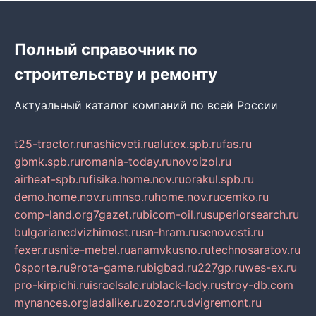
Полный справочник по
строительству и ремонту
Актуальный каталог компаний по всей России
t25-tractor.ru
nashicveti.ru
alutex.spb.ru
fas.ru
gbmk.spb.ru
romania-today.ru
novoizol.ru
airheat-spb.ru
fisika.home.nov.ru
orakul.spb.ru
demo.home.nov.ru
mnso.ru
home.nov.ru
cemko.ru
comp-land.org
7gazet.ru
bicom-oil.ru
superiorsearch.ru
bulgarianedvizhimost.ru
sn-hram.ru
senovosti.ru
fexer.ru
snite-mebel.ru
anamvkusno.ru
technosaratov.ru
0sporte.ru
9rota-game.ru
bigbad.ru
227gp.ru
wes-ex.ru
pro-kirpichi.ru
israelsale.ru
black-lady.ru
stroy-db.com
mynances.org
ladalike.ru
zozor.ru
dvigremont.ru