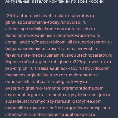
Актуальный каталог компаний по всей России
t25-tractor.ru
nashicveti.ru
alutex.spb.ru
fas.ru
gbmk.spb.ru
romania-today.ru
novoizol.ru
airheat-spb.ru
fisika.home.nov.ru
orakul.spb.ru
demo.home.nov.ru
mnso.ru
home.nov.ru
cemko.ru
comp-land.org
7gazet.ru
bicom-oil.ru
superiorsearch.ru
bulgarianedvizhimost.ru
sn-hram.ru
senovosti.ru
fexer.ru
snite-mebel.ru
anamvkusno.ru
technosaratov.ru
0sporte.ru
9rota-game.ru
bigbad.ru
227gp.ru
wes-ex.ru
pro-kirpichi.ru
israelsale.ru
black-lady.ru
stroy-db.com
mynances.org
ladalike.ru
zozor.ru
dvigremont.ru
odnokartinki.ru
htccare.ru
blogizotovoy.ru
oysters-digital.ru
o-remonte.org
remontdoma.com
myremont.org
portal-remonta.org
vyitikho.ru
mirjon.ru
superdeutsch.ru
mycrazystars.ru
filosofyfree.com
mypetslife.org
warren-buffett.org
greleon.com
sp-or.ru
infoelectrik.ru
materialexpert.ru
detkiexpert.ru