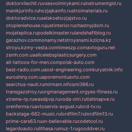
doktorvilechit.ru
vsesvoimirykami.ru
instrumentgid.ru
manikjurinfo.ru
hozjajkainfo.ru
stroimaterials.ru
doktoradvice.ru
selskoehozjajstvo.ru
otopleniehouse.ru
justinterior.ru
chastnyjdom.ru
mojateplica.ru
podelkimaster.ru
landshaftblog.ru
garazhov.com
monamy.net
stroysnami.kz
lcna.kz
stroyu.kz
my-vesta.com
timeszp.com
avtoguru.net
zsmh.com.ua
allcelebsplasticsurgery.com
all-tattoos-for-men.com
poisk-auto.com
best-radio.com.ua
ost-engineering.com
kuryatnik.info
euroshiny.com.ua
poremontuavto.com
searchus-nauti.ru
mirmam.info
smi366.ru
transgazstroy.ru
orgmanagement.org
yes-fitness.ru
xtreme-rp.ru
wasdpvp.ru
voda-otri.ru
tishinapve.ru
orenferma.ru
avtoservis-avgust.ru
lord-tv.ru
backstage-682-music.ru
lordfilm7.ru
lordfilm13.ru
prime-cars63.ru
un-believable.ru
codetool.ru
legardoauto.ru
lithasa.ru
muz-1.ru
gooddver.ru