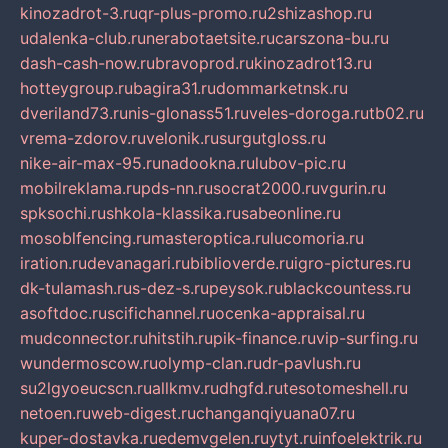
kinozadrot-3.ru
qr-plus-promo.ru
2shizashop.ru
udalenka-club.ru
nerabotaetsite.ru
carszona-bu.ru
dash-cash-now.ru
bravoprod.ru
kinozadrot13.ru
hotteygroup.ru
bagira31.ru
dommarketnsk.ru
dveriland73.ru
nis-glonass51.ru
veles-doroga.ru
tb02.ru
vrema-zdorov.ru
velonik.ru
surgutgloss.ru
nike-air-max-95.ru
nadookna.ru
lubov-pic.ru
mobilreklama.ru
pds-nn.ru
socrat2000.ru
vgurin.ru
spksochi.ru
shkola-klassika.ru
sabeonline.ru
mosoblfencing.ru
masteroptica.ru
lucomoria.ru
iration.ru
devanagari.ru
biblioverde.ru
igro-pictures.ru
dk-tulamash.ru
s-dez-s.ru
peysok.ru
blackcountess.ru
asoftdoc.ru
scifichannel.ru
ocenka-appraisal.ru
mudconnector.ru
hitstih.ru
pik-finance.ru
vip-surfing.ru
wundermoscow.ru
olymp-clan.ru
dr-pavlush.ru
su2lgyoeucscn.ru
allkmv.ru
dhgfd.ru
tesotomeshell.ru
netoen.ru
web-digest.ru
changanqiyuana07.ru
kuper-dostavka.ru
edemvgelen.ru
ytyt.ru
infoelektrik.ru