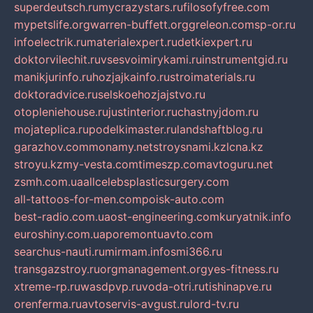
superdeutsch.ru
mycrazystars.ru
filosofyfree.com
mypetslife.org
warren-buffett.org
greleon.com
sp-or.ru
infoelectrik.ru
materialexpert.ru
detkiexpert.ru
doktorvilechit.ru
vsesvoimirykami.ru
instrumentgid.ru
manikjurinfo.ru
hozjajkainfo.ru
stroimaterials.ru
doktoradvice.ru
selskoehozjajstvo.ru
otopleniehouse.ru
justinterior.ru
chastnyjdom.ru
mojateplica.ru
podelkimaster.ru
landshaftblog.ru
garazhov.com
monamy.net
stroysnami.kz
lcna.kz
stroyu.kz
my-vesta.com
timeszp.com
avtoguru.net
zsmh.com.ua
allcelebsplasticsurgery.com
all-tattoos-for-men.com
poisk-auto.com
best-radio.com.ua
ost-engineering.com
kuryatnik.info
euroshiny.com.ua
poremontuavto.com
searchus-nauti.ru
mirmam.info
smi366.ru
transgazstroy.ru
orgmanagement.org
yes-fitness.ru
xtreme-rp.ru
wasdpvp.ru
voda-otri.ru
tishinapve.ru
orenferma.ru
avtoservis-avgust.ru
lord-tv.ru