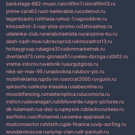
backstage-682-music.ru
lordfilm7.ru
lordfilm13.ru
prime-cars63.ru
un-believable.ru
codetool.ru
legardoauto.ru
lithasa.ru
muz-1.ru
gooddver.ru
kinozadrot-3.ru
qr-plus-promo.ru
2shizashop.ru
udalenka-club.ru
nerabotaetsite.ru
carszona-bu.ru
dash-cash-now.ru
bravoprod.ru
kinozadrot13.ru
hotteygroup.ru
bagira31.ru
dommarketnsk.ru
dveriland73.ru
nis-glonass51.ru
veles-doroga.ru
tb02.ru
vrema-zdorov.ru
velonik.ru
surgutgloss.ru
nike-air-max-95.ru
nadookna.ru
lubov-pic.ru
mobilreklama.ru
pds-nn.ru
socrat2000.ru
vgurin.ru
spksochi.ru
shkola-klassika.ru
sabeonline.ru
mosoblfencing.ru
masteroptica.ru
lucomoria.ru
iration.ru
devanagari.ru
biblioverde.ru
igro-pictures.ru
dk-tulamash.ru
s-dez-s.ru
peysok.ru
blackcountess.ru
asoftdoc.ru
scifichannel.ru
ocenka-appraisal.ru
mudconnector.ru
hitstih.ru
pik-finance.ru
vip-surfing.ru
wundermoscow.ru
olymp-clan.ru
dr-pavlush.ru