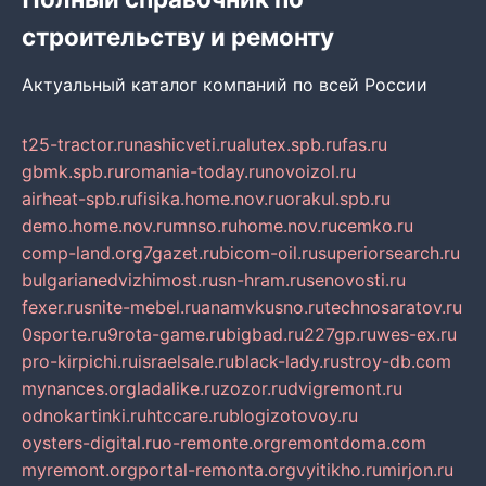
строительству и ремонту
Актуальный каталог компаний по всей России
t25-tractor.ru
nashicveti.ru
alutex.spb.ru
fas.ru
gbmk.spb.ru
romania-today.ru
novoizol.ru
airheat-spb.ru
fisika.home.nov.ru
orakul.spb.ru
demo.home.nov.ru
mnso.ru
home.nov.ru
cemko.ru
comp-land.org
7gazet.ru
bicom-oil.ru
superiorsearch.ru
bulgarianedvizhimost.ru
sn-hram.ru
senovosti.ru
fexer.ru
snite-mebel.ru
anamvkusno.ru
technosaratov.ru
0sporte.ru
9rota-game.ru
bigbad.ru
227gp.ru
wes-ex.ru
pro-kirpichi.ru
israelsale.ru
black-lady.ru
stroy-db.com
mynances.org
ladalike.ru
zozor.ru
dvigremont.ru
odnokartinki.ru
htccare.ru
blogizotovoy.ru
oysters-digital.ru
o-remonte.org
remontdoma.com
myremont.org
portal-remonta.org
vyitikho.ru
mirjon.ru