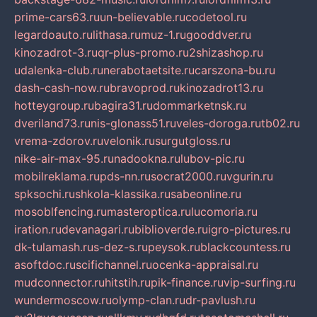
prime-cars63.ru
un-believable.ru
codetool.ru
legardoauto.ru
lithasa.ru
muz-1.ru
gooddver.ru
kinozadrot-3.ru
qr-plus-promo.ru
2shizashop.ru
udalenka-club.ru
nerabotaetsite.ru
carszona-bu.ru
dash-cash-now.ru
bravoprod.ru
kinozadrot13.ru
hotteygroup.ru
bagira31.ru
dommarketnsk.ru
dveriland73.ru
nis-glonass51.ru
veles-doroga.ru
tb02.ru
vrema-zdorov.ru
velonik.ru
surgutgloss.ru
nike-air-max-95.ru
nadookna.ru
lubov-pic.ru
mobilreklama.ru
pds-nn.ru
socrat2000.ru
vgurin.ru
spksochi.ru
shkola-klassika.ru
sabeonline.ru
mosoblfencing.ru
masteroptica.ru
lucomoria.ru
iration.ru
devanagari.ru
biblioverde.ru
igro-pictures.ru
dk-tulamash.ru
s-dez-s.ru
peysok.ru
blackcountess.ru
asoftdoc.ru
scifichannel.ru
ocenka-appraisal.ru
mudconnector.ru
hitstih.ru
pik-finance.ru
vip-surfing.ru
wundermoscow.ru
olymp-clan.ru
dr-pavlush.ru