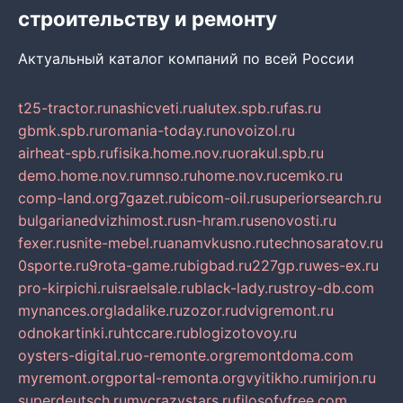
строительству и ремонту
Актуальный каталог компаний по всей России
t25-tractor.ru
nashicveti.ru
alutex.spb.ru
fas.ru
gbmk.spb.ru
romania-today.ru
novoizol.ru
airheat-spb.ru
fisika.home.nov.ru
orakul.spb.ru
demo.home.nov.ru
mnso.ru
home.nov.ru
cemko.ru
comp-land.org
7gazet.ru
bicom-oil.ru
superiorsearch.ru
bulgarianedvizhimost.ru
sn-hram.ru
senovosti.ru
fexer.ru
snite-mebel.ru
anamvkusno.ru
technosaratov.ru
0sporte.ru
9rota-game.ru
bigbad.ru
227gp.ru
wes-ex.ru
pro-kirpichi.ru
israelsale.ru
black-lady.ru
stroy-db.com
mynances.org
ladalike.ru
zozor.ru
dvigremont.ru
odnokartinki.ru
htccare.ru
blogizotovoy.ru
oysters-digital.ru
o-remonte.org
remontdoma.com
myremont.org
portal-remonta.org
vyitikho.ru
mirjon.ru
superdeutsch.ru
mycrazystars.ru
filosofyfree.com