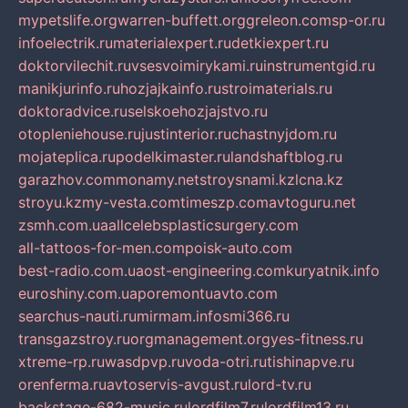
mypetslife.org
warren-buffett.org
greleon.com
sp-or.ru
infoelectrik.ru
materialexpert.ru
detkiexpert.ru
doktorvilechit.ru
vsesvoimirykami.ru
instrumentgid.ru
manikjurinfo.ru
hozjajkainfo.ru
stroimaterials.ru
doktoradvice.ru
selskoehozjajstvo.ru
otopleniehouse.ru
justinterior.ru
chastnyjdom.ru
mojateplica.ru
podelkimaster.ru
landshaftblog.ru
garazhov.com
monamy.net
stroysnami.kz
lcna.kz
stroyu.kz
my-vesta.com
timeszp.com
avtoguru.net
zsmh.com.ua
allcelebsplasticsurgery.com
all-tattoos-for-men.com
poisk-auto.com
best-radio.com.ua
ost-engineering.com
kuryatnik.info
euroshiny.com.ua
poremontuavto.com
searchus-nauti.ru
mirmam.info
smi366.ru
transgazstroy.ru
orgmanagement.org
yes-fitness.ru
xtreme-rp.ru
wasdpvp.ru
voda-otri.ru
tishinapve.ru
orenferma.ru
avtoservis-avgust.ru
lord-tv.ru
backstage-682-music.ru
lordfilm7.ru
lordfilm13.ru