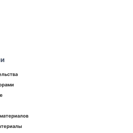
ми
ельства
торами
те
 материалов
атериалы