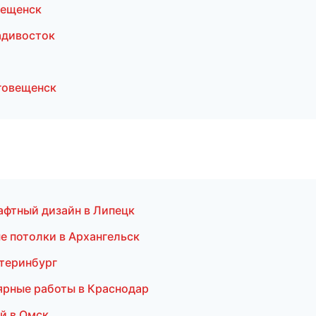
вещенск
адивосток
говещенск
фтный дизайн в Липецк
е потолки в Архангельск
атеринбург
ярные работы в Краснодар
й в Омск