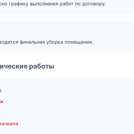
сно графику выполнения работ по договору.
оводится финальная уборка помещения.
ические работы
в
еж
хачкала