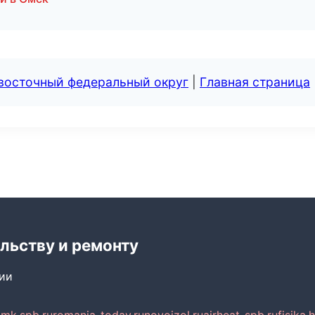
евосточный федеральный округ
|
Главная страница
льству и ремонту
сии