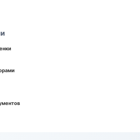
ми
енки
торами
ументов