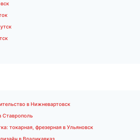
овск
ток
утск
тск
оительство в Нижневартовск
 в Ставрополь
ка: токарная, фрезерная в Ульяновск
дизайн в Владикавказ