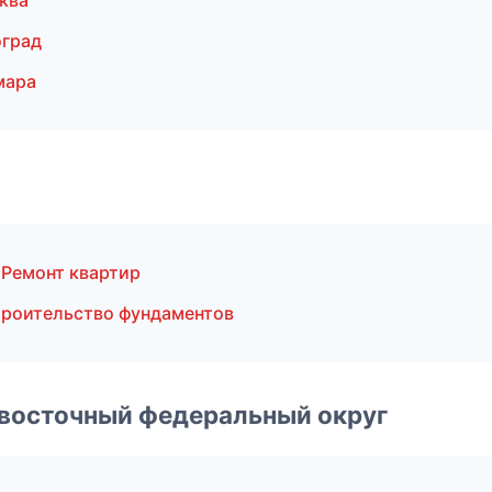
ква
оград
мара
Ремонт квартир
роительство фундаментов
евосточный федеральный округ