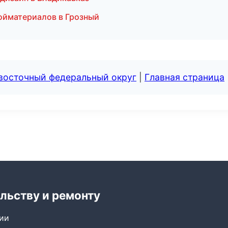
ойматериалов в Грозный
евосточный федеральный округ
|
Главная страница
льству и ремонту
сии