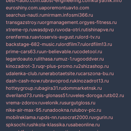
best-radio.com.ua
ost-engineering.com
kuryatnik.info
euroshiny.com.ua
poremontuavto.com
searchus-nauti.ru
mirmam.info
smi366.ru
transgazstroy.ru
orgmanagement.org
yes-fitness.ru
xtreme-rp.ru
wasdpvp.ru
voda-otri.ru
tishinapve.ru
orenferma.ru
avtoservis-avgust.ru
lord-tv.ru
backstage-682-music.ru
lordfilm7.ru
lordfilm13.ru
prime-cars63.ru
un-believable.ru
codetool.ru
legardoauto.ru
lithasa.ru
muz-1.ru
gooddver.ru
kinozadrot-3.ru
qr-plus-promo.ru
2shizashop.ru
udalenka-club.ru
nerabotaetsite.ru
carszona-bu.ru
dash-cash-now.ru
bravoprod.ru
kinozadrot13.ru
hotteygroup.ru
bagira31.ru
dommarketnsk.ru
dveriland73.ru
nis-glonass51.ru
veles-doroga.ru
tb02.ru
vrema-zdorov.ru
velonik.ru
surgutgloss.ru
nike-air-max-95.ru
nadookna.ru
lubov-pic.ru
mobilreklama.ru
pds-nn.ru
socrat2000.ru
vgurin.ru
spksochi.ru
shkola-klassika.ru
sabeonline.ru