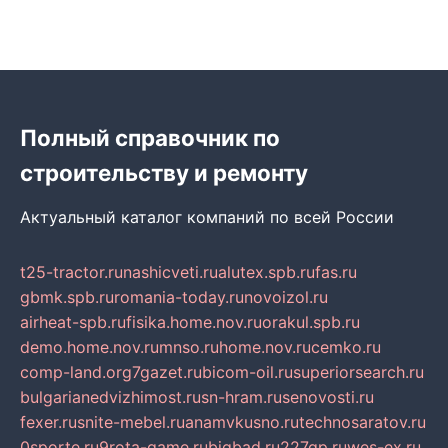
Полный справочник по
строительству и ремонту
Актуальный каталог компаний по всей России
t25-tractor.ru
nashicveti.ru
alutex.spb.ru
fas.ru
gbmk.spb.ru
romania-today.ru
novoizol.ru
airheat-spb.ru
fisika.home.nov.ru
orakul.spb.ru
demo.home.nov.ru
mnso.ru
home.nov.ru
cemko.ru
comp-land.org
7gazet.ru
bicom-oil.ru
superiorsearch.ru
bulgarianedvizhimost.ru
sn-hram.ru
senovosti.ru
fexer.ru
snite-mebel.ru
anamvkusno.ru
technosaratov.ru
0sporte.ru
9rota-game.ru
bigbad.ru
227gp.ru
wes-ex.ru