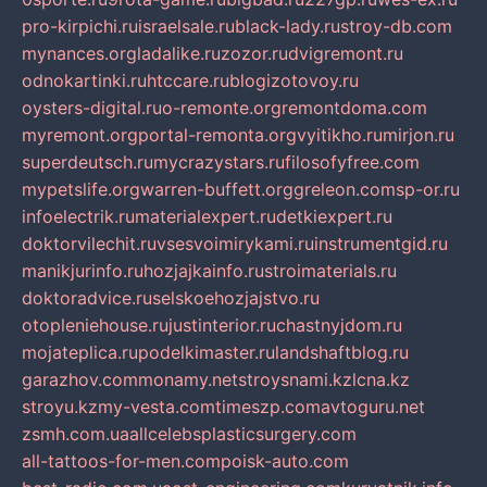
pro-kirpichi.ru
israelsale.ru
black-lady.ru
stroy-db.com
mynances.org
ladalike.ru
zozor.ru
dvigremont.ru
odnokartinki.ru
htccare.ru
blogizotovoy.ru
oysters-digital.ru
o-remonte.org
remontdoma.com
myremont.org
portal-remonta.org
vyitikho.ru
mirjon.ru
superdeutsch.ru
mycrazystars.ru
filosofyfree.com
mypetslife.org
warren-buffett.org
greleon.com
sp-or.ru
infoelectrik.ru
materialexpert.ru
detkiexpert.ru
doktorvilechit.ru
vsesvoimirykami.ru
instrumentgid.ru
manikjurinfo.ru
hozjajkainfo.ru
stroimaterials.ru
doktoradvice.ru
selskoehozjajstvo.ru
otopleniehouse.ru
justinterior.ru
chastnyjdom.ru
mojateplica.ru
podelkimaster.ru
landshaftblog.ru
garazhov.com
monamy.net
stroysnami.kz
lcna.kz
stroyu.kz
my-vesta.com
timeszp.com
avtoguru.net
zsmh.com.ua
allcelebsplasticsurgery.com
all-tattoos-for-men.com
poisk-auto.com