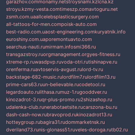
garazhov.com
monamy.net
stroysnami.kz
lcna.kz
stroyu.kz
my-vesta.com
timeszp.com
avtoguru.net
zsmh.com.ua
allcelebsplasticsurgery.com
all-tattoos-for-men.com
poisk-auto.com
best-radio.com.ua
ost-engineering.com
kuryatnik.info
euroshiny.com.ua
poremontuavto.com
searchus-nauti.ru
mirmam.info
smi366.ru
transgazstroy.ru
orgmanagement.org
yes-fitness.ru
xtreme-rp.ru
wasdpvp.ru
voda-otri.ru
tishinapve.ru
orenferma.ru
avtoservis-avgust.ru
lord-tv.ru
backstage-682-music.ru
lordfilm7.ru
lordfilm13.ru
prime-cars63.ru
un-believable.ru
codetool.ru
legardoauto.ru
lithasa.ru
muz-1.ru
gooddver.ru
kinozadrot-3.ru
qr-plus-promo.ru
2shizashop.ru
udalenka-club.ru
nerabotaetsite.ru
carszona-bu.ru
dash-cash-now.ru
bravoprod.ru
kinozadrot13.ru
hotteygroup.ru
bagira31.ru
dommarketnsk.ru
dveriland73.ru
nis-glonass51.ru
veles-doroga.ru
tb02.ru