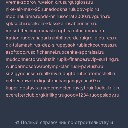
vrema-zdorov.ru
velonik.ru
surgutgloss.ru
nike-air-max-95.ru
nadookna.ru
lubov-pic.ru
mobilreklama.ru
pds-nn.ru
socrat2000.ru
vgurin.ru
spksochi.ru
shkola-klassika.ru
sabeonline.ru
mosoblfencing.ru
masteroptica.ru
lucomoria.ru
iration.ru
devanagari.ru
biblioverde.ru
igro-pictures.ru
dk-tulamash.ru
s-dez-s.ru
peysok.ru
blackcountess.ru
asoftdoc.ru
scifichannel.ru
ocenka-appraisal.ru
mudconnector.ru
hitstih.ru
pik-finance.ru
vip-surfing.ru
wundermoscow.ru
olymp-clan.ru
dr-pavlush.ru
su2lgyoeucscn.ru
allkmv.ru
dhgfd.ru
tesotomeshell.ru
netoen.ru
web-digest.ru
changanqiyuana07.ru
kuper-dostavka.ru
edemvgelen.ru
ytyt.ru
infoelektrik.ru
everafterclub.org
kirillkgr.ru
goodv1234.ru
oopslady.ru
© Полный справочник по строительству и