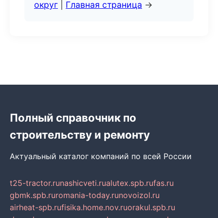
округ
|
Главная страница
→
Полный справочник по
строительству и ремонту
Актуальный каталог компаний по всей России
t25-tractor.ru
nashicveti.ru
alutex.spb.ru
fas.ru
gbmk.spb.ru
romania-today.ru
novoizol.ru
airheat-spb.ru
fisika.home.nov.ru
orakul.spb.ru