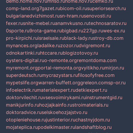
demo.home.nov.ru
mnso.ru
home.nov.ru
cemko.ru
comp-land.org
7gazet.ru
bicom-oil.ru
superiorsearch.ru
bulgarianedvizhimost.ru
sn-hram.ru
senovosti.ru
fexer.ru
snite-mebel.ru
anamvkusno.ru
technosaratov.ru
0sporte.ru
9rota-game.ru
bigbad.ru
227gp.ru
wes-ex.ru
pro-kirpichi.ru
israelsale.ru
black-lady.ru
stroy-db.com
mynances.org
ladalike.ru
zozor.ru
dvigremont.ru
odnokartinki.ru
htccare.ru
blogizotovoy.ru
oysters-digital.ru
o-remonte.org
remontdoma.com
myremont.org
portal-remonta.org
vyitikho.ru
mirjon.ru
superdeutsch.ru
mycrazystars.ru
filosofyfree.com
mypetslife.org
warren-buffett.org
greleon.com
sp-or.ru
infoelectrik.ru
materialexpert.ru
detkiexpert.ru
doktorvilechit.ru
vsesvoimirykami.ru
instrumentgid.ru
manikjurinfo.ru
hozjajkainfo.ru
stroimaterials.ru
doktoradvice.ru
selskoehozjajstvo.ru
otopleniehouse.ru
justinterior.ru
chastnyjdom.ru
mojateplica.ru
podelkimaster.ru
landshaftblog.ru