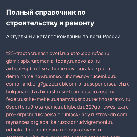
Полный справочник по
строительству и ремонту
Актуальный каталог компаний по всей России
t25-tractor.ru
nashicveti.ru
alutex.spb.ru
fas.ru
gbmk.spb.ru
romania-today.ru
novoizol.ru
airheat-spb.ru
fisika.home.nov.ru
orakul.spb.ru
demo.home.nov.ru
mnso.ru
home.nov.ru
cemko.ru
comp-land.org
7gazet.ru
bicom-oil.ru
superiorsearch.ru
bulgarianedvizhimost.ru
sn-hram.ru
senovosti.ru
fexer.ru
snite-mebel.ru
anamvkusno.ru
technosaratov.ru
0sporte.ru
9rota-game.ru
bigbad.ru
227gp.ru
wes-ex.ru
pro-kirpichi.ru
israelsale.ru
black-lady.ru
stroy-db.com
mynances.org
ladalike.ru
zozor.ru
dvigremont.ru
odnokartinki.ru
htccare.ru
blogizotovoy.ru