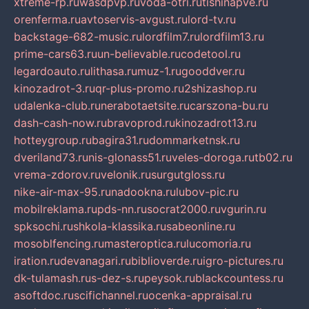
xtreme-rp.ru
wasdpvp.ru
voda-otri.ru
tishinapve.ru
orenferma.ru
avtoservis-avgust.ru
lord-tv.ru
backstage-682-music.ru
lordfilm7.ru
lordfilm13.ru
prime-cars63.ru
un-believable.ru
codetool.ru
legardoauto.ru
lithasa.ru
muz-1.ru
gooddver.ru
kinozadrot-3.ru
qr-plus-promo.ru
2shizashop.ru
udalenka-club.ru
nerabotaetsite.ru
carszona-bu.ru
dash-cash-now.ru
bravoprod.ru
kinozadrot13.ru
hotteygroup.ru
bagira31.ru
dommarketnsk.ru
dveriland73.ru
nis-glonass51.ru
veles-doroga.ru
tb02.ru
vrema-zdorov.ru
velonik.ru
surgutgloss.ru
nike-air-max-95.ru
nadookna.ru
lubov-pic.ru
mobilreklama.ru
pds-nn.ru
socrat2000.ru
vgurin.ru
spksochi.ru
shkola-klassika.ru
sabeonline.ru
mosoblfencing.ru
masteroptica.ru
lucomoria.ru
iration.ru
devanagari.ru
biblioverde.ru
igro-pictures.ru
dk-tulamash.ru
s-dez-s.ru
peysok.ru
blackcountess.ru
asoftdoc.ru
scifichannel.ru
ocenka-appraisal.ru