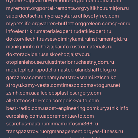
oysters-digital.ru
o-remonte.org
remontdoma.com
myremont.org
portal-remonta.org
vyitikho.ru
mirjon.ru
superdeutsch.ru
mycrazystars.ru
filosofyfree.com
mypetslife.org
warren-buffett.org
greleon.com
sp-or.ru
infoelectrik.ru
materialexpert.ru
detkiexpert.ru
doktorvilechit.ru
vsesvoimirykami.ru
instrumentgid.ru
manikjurinfo.ru
hozjajkainfo.ru
stroimaterials.ru
doktoradvice.ru
selskoehozjajstvo.ru
otopleniehouse.ru
justinterior.ru
chastnyjdom.ru
mojateplica.ru
podelkimaster.ru
landshaftblog.ru
garazhov.com
monamy.net
stroysnami.kz
lcna.kz
stroyu.kz
my-vesta.com
timeszp.com
avtoguru.net
zsmh.com.ua
allcelebsplasticsurgery.com
all-tattoos-for-men.com
poisk-auto.com
best-radio.com.ua
ost-engineering.com
kuryatnik.info
euroshiny.com.ua
poremontuavto.com
searchus-nauti.ru
mirmam.info
smi366.ru
transgazstroy.ru
orgmanagement.org
yes-fitness.ru