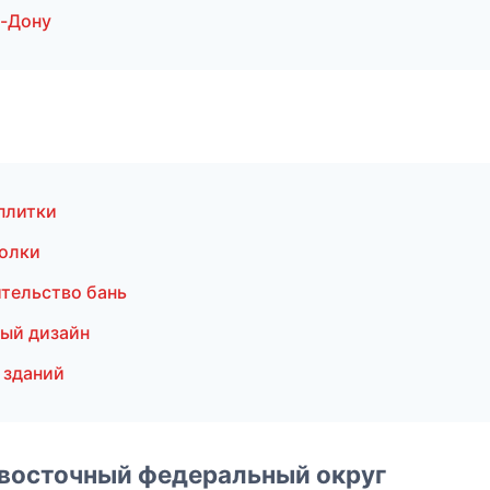
а-Дону
плитки
олки
тельство бань
ый дизайн
 зданий
евосточный федеральный округ