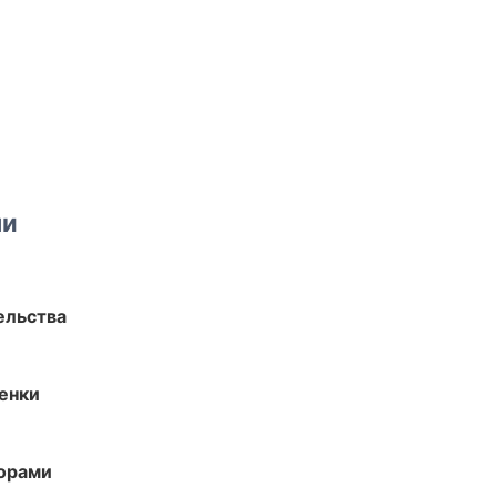
ми
ельства
енки
торами