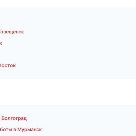
говещенск
к
восток
в Волгоград
аботы в Мурманск