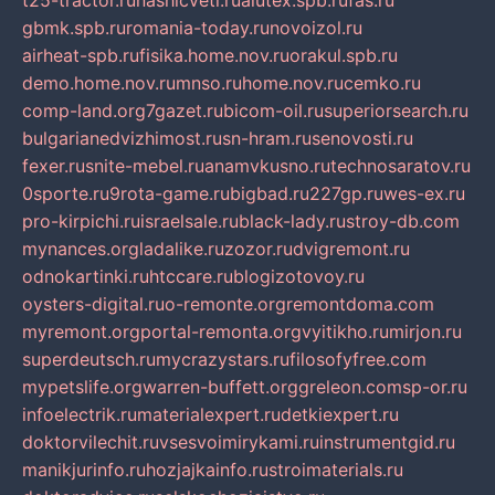
t25-tractor.ru
nashicveti.ru
alutex.spb.ru
fas.ru
gbmk.spb.ru
romania-today.ru
novoizol.ru
airheat-spb.ru
fisika.home.nov.ru
orakul.spb.ru
demo.home.nov.ru
mnso.ru
home.nov.ru
cemko.ru
comp-land.org
7gazet.ru
bicom-oil.ru
superiorsearch.ru
bulgarianedvizhimost.ru
sn-hram.ru
senovosti.ru
fexer.ru
snite-mebel.ru
anamvkusno.ru
technosaratov.ru
0sporte.ru
9rota-game.ru
bigbad.ru
227gp.ru
wes-ex.ru
pro-kirpichi.ru
israelsale.ru
black-lady.ru
stroy-db.com
mynances.org
ladalike.ru
zozor.ru
dvigremont.ru
odnokartinki.ru
htccare.ru
blogizotovoy.ru
oysters-digital.ru
o-remonte.org
remontdoma.com
myremont.org
portal-remonta.org
vyitikho.ru
mirjon.ru
superdeutsch.ru
mycrazystars.ru
filosofyfree.com
mypetslife.org
warren-buffett.org
greleon.com
sp-or.ru
infoelectrik.ru
materialexpert.ru
detkiexpert.ru
doktorvilechit.ru
vsesvoimirykami.ru
instrumentgid.ru
manikjurinfo.ru
hozjajkainfo.ru
stroimaterials.ru