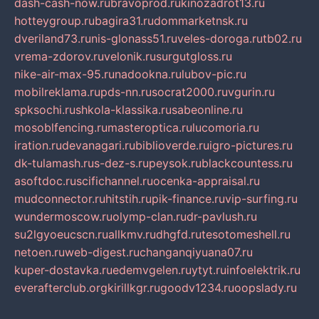
dash-cash-now.ru
bravoprod.ru
kinozadrot13.ru
hotteygroup.ru
bagira31.ru
dommarketnsk.ru
dveriland73.ru
nis-glonass51.ru
veles-doroga.ru
tb02.ru
vrema-zdorov.ru
velonik.ru
surgutgloss.ru
nike-air-max-95.ru
nadookna.ru
lubov-pic.ru
mobilreklama.ru
pds-nn.ru
socrat2000.ru
vgurin.ru
spksochi.ru
shkola-klassika.ru
sabeonline.ru
mosoblfencing.ru
masteroptica.ru
lucomoria.ru
iration.ru
devanagari.ru
biblioverde.ru
igro-pictures.ru
dk-tulamash.ru
s-dez-s.ru
peysok.ru
blackcountess.ru
asoftdoc.ru
scifichannel.ru
ocenka-appraisal.ru
mudconnector.ru
hitstih.ru
pik-finance.ru
vip-surfing.ru
wundermoscow.ru
olymp-clan.ru
dr-pavlush.ru
su2lgyoeucscn.ru
allkmv.ru
dhgfd.ru
tesotomeshell.ru
netoen.ru
web-digest.ru
changanqiyuana07.ru
kuper-dostavka.ru
edemvgelen.ru
ytyt.ru
infoelektrik.ru
everafterclub.org
kirillkgr.ru
goodv1234.ru
oopslady.ru