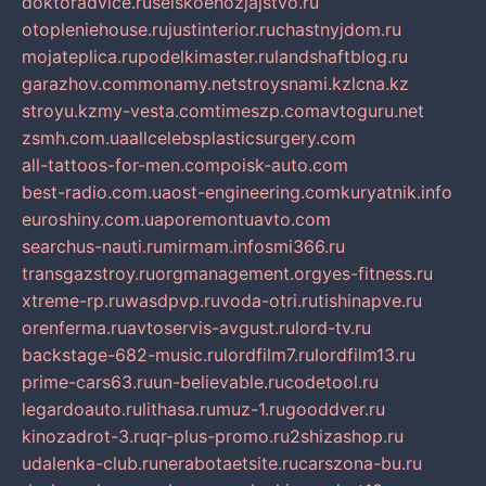
doktoradvice.ru
selskoehozjajstvo.ru
otopleniehouse.ru
justinterior.ru
chastnyjdom.ru
mojateplica.ru
podelkimaster.ru
landshaftblog.ru
garazhov.com
monamy.net
stroysnami.kz
lcna.kz
stroyu.kz
my-vesta.com
timeszp.com
avtoguru.net
zsmh.com.ua
allcelebsplasticsurgery.com
all-tattoos-for-men.com
poisk-auto.com
best-radio.com.ua
ost-engineering.com
kuryatnik.info
euroshiny.com.ua
poremontuavto.com
searchus-nauti.ru
mirmam.info
smi366.ru
transgazstroy.ru
orgmanagement.org
yes-fitness.ru
xtreme-rp.ru
wasdpvp.ru
voda-otri.ru
tishinapve.ru
orenferma.ru
avtoservis-avgust.ru
lord-tv.ru
backstage-682-music.ru
lordfilm7.ru
lordfilm13.ru
prime-cars63.ru
un-believable.ru
codetool.ru
legardoauto.ru
lithasa.ru
muz-1.ru
gooddver.ru
kinozadrot-3.ru
qr-plus-promo.ru
2shizashop.ru
udalenka-club.ru
nerabotaetsite.ru
carszona-bu.ru