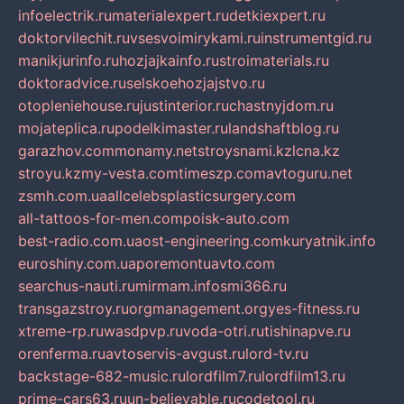
infoelectrik.ru
materialexpert.ru
detkiexpert.ru
doktorvilechit.ru
vsesvoimirykami.ru
instrumentgid.ru
manikjurinfo.ru
hozjajkainfo.ru
stroimaterials.ru
doktoradvice.ru
selskoehozjajstvo.ru
otopleniehouse.ru
justinterior.ru
chastnyjdom.ru
mojateplica.ru
podelkimaster.ru
landshaftblog.ru
garazhov.com
monamy.net
stroysnami.kz
lcna.kz
stroyu.kz
my-vesta.com
timeszp.com
avtoguru.net
zsmh.com.ua
allcelebsplasticsurgery.com
all-tattoos-for-men.com
poisk-auto.com
best-radio.com.ua
ost-engineering.com
kuryatnik.info
euroshiny.com.ua
poremontuavto.com
searchus-nauti.ru
mirmam.info
smi366.ru
transgazstroy.ru
orgmanagement.org
yes-fitness.ru
xtreme-rp.ru
wasdpvp.ru
voda-otri.ru
tishinapve.ru
orenferma.ru
avtoservis-avgust.ru
lord-tv.ru
backstage-682-music.ru
lordfilm7.ru
lordfilm13.ru
prime-cars63.ru
un-believable.ru
codetool.ru