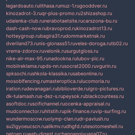
legardoauto.ru
lithasa.ru
muz-1.ru
gooddver.ru
kinozadrot-3.ru
qr-plus-promo.ru
2shizashop.ru
udalenka-club.ru
nerabotaetsite.ru
carszona-bu.ru
dash-cash-now.ru
bravoprod.ru
kinozadrot13.ru
hotteygroup.ru
bagira31.ru
dommarketnsk.ru
dveriland73.ru
nis-glonass51.ru
veles-doroga.ru
tb02.ru
vrema-zdorov.ru
velonik.ru
surgutgloss.ru
nike-air-max-95.ru
nadookna.ru
lubov-pic.ru
mobilreklama.ru
pds-nn.ru
socrat2000.ru
vgurin.ru
spksochi.ru
shkola-klassika.ru
sabeonline.ru
mosoblfencing.ru
masteroptica.ru
lucomoria.ru
iration.ru
devanagari.ru
biblioverde.ru
igro-pictures.ru
dk-tulamash.ru
s-dez-s.ru
peysok.ru
blackcountess.ru
asoftdoc.ru
scifichannel.ru
ocenka-appraisal.ru
mudconnector.ru
hitstih.ru
pik-finance.ru
vip-surfing.ru
wundermoscow.ru
olymp-clan.ru
dr-pavlush.ru
su2lgyoeucscn.ru
allkmv.ru
dhgfd.ru
tesotomeshell.ru
netoen.ru
web-digest.ru
changanqiyuana07.ru