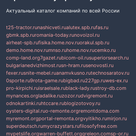
Актуальный каталог компаний по всей России
t25-tractor.ru
nashicveti.ru
alutex.spb.ru
fas.ru
gbmk.spb.ru
romania-today.ru
novoizol.ru
airheat-spb.ru
fisika.home.nov.ru
orakul.spb.ru
demo.home.nov.ru
mnso.ru
home.nov.ru
cemko.ru
comp-land.org
7gazet.ru
bicom-oil.ru
superiorsearch.ru
bulgarianedvizhimost.ru
sn-hram.ru
senovosti.ru
fexer.ru
snite-mebel.ru
anamvkusno.ru
technosaratov.ru
0sporte.ru
9rota-game.ru
bigbad.ru
227gp.ru
wes-ex.ru
pro-kirpichi.ru
israelsale.ru
black-lady.ru
stroy-db.com
mynances.org
ladalike.ru
zozor.ru
dvigremont.ru
odnokartinki.ru
htccare.ru
blogizotovoy.ru
oysters-digital.ru
o-remonte.org
remontdoma.com
myremont.org
portal-remonta.org
vyitikho.ru
mirjon.ru
superdeutsch.ru
mycrazystars.ru
filosofyfree.com
mypetslife.org
warren-buffett.org
greleon.com
sp-or.ru