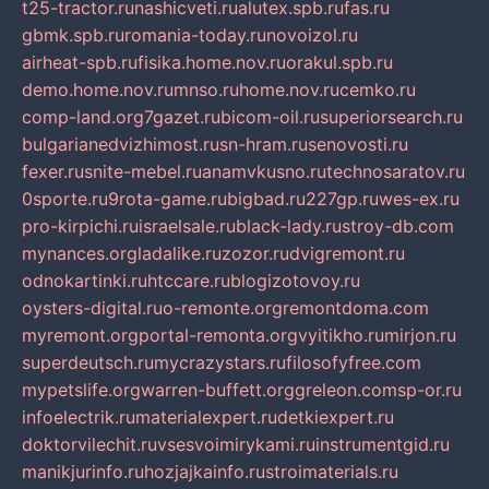
t25-tractor.ru
nashicveti.ru
alutex.spb.ru
fas.ru
gbmk.spb.ru
romania-today.ru
novoizol.ru
airheat-spb.ru
fisika.home.nov.ru
orakul.spb.ru
demo.home.nov.ru
mnso.ru
home.nov.ru
cemko.ru
comp-land.org
7gazet.ru
bicom-oil.ru
superiorsearch.ru
bulgarianedvizhimost.ru
sn-hram.ru
senovosti.ru
fexer.ru
snite-mebel.ru
anamvkusno.ru
technosaratov.ru
0sporte.ru
9rota-game.ru
bigbad.ru
227gp.ru
wes-ex.ru
pro-kirpichi.ru
israelsale.ru
black-lady.ru
stroy-db.com
mynances.org
ladalike.ru
zozor.ru
dvigremont.ru
odnokartinki.ru
htccare.ru
blogizotovoy.ru
oysters-digital.ru
o-remonte.org
remontdoma.com
myremont.org
portal-remonta.org
vyitikho.ru
mirjon.ru
superdeutsch.ru
mycrazystars.ru
filosofyfree.com
mypetslife.org
warren-buffett.org
greleon.com
sp-or.ru
infoelectrik.ru
materialexpert.ru
detkiexpert.ru
doktorvilechit.ru
vsesvoimirykami.ru
instrumentgid.ru
manikjurinfo.ru
hozjajkainfo.ru
stroimaterials.ru