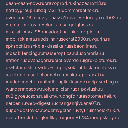
dash-cash-now.ru
bravoprod.ru
kinozadrot13.ru
hotteygroup.ru
bagira31.ru
dommarketnsk.ru
dveriland73.ru
nis-glonass51.ru
veles-doroga.ru
tb02.ru
vrema-zdorov.ru
velonik.ru
surgutgloss.ru
nike-air-max-95.ru
nadookna.ru
lubov-pic.ru
mobilreklama.ru
pds-nn.ru
socrat2000.ru
vgurin.ru
spksochi.ru
shkola-klassika.ru
sabeonline.ru
mosoblfencing.ru
masteroptica.ru
lucomoria.ru
iration.ru
devanagari.ru
biblioverde.ru
igro-pictures.ru
dk-tulamash.ru
s-dez-s.ru
peysok.ru
blackcountess.ru
asoftdoc.ru
scifichannel.ru
ocenka-appraisal.ru
mudconnector.ru
hitstih.ru
pik-finance.ru
vip-surfing.ru
wundermoscow.ru
olymp-clan.ru
dr-pavlush.ru
su2lgyoeucscn.ru
allkmv.ru
dhgfd.ru
tesotomeshell.ru
netoen.ru
web-digest.ru
changanqiyuana07.ru
kuper-dostavka.ru
edemvgelen.ru
ytyt.ru
infoelektrik.ru
everafterclub.org
kirillkgr.ru
goodv1234.ru
oopslady.ru