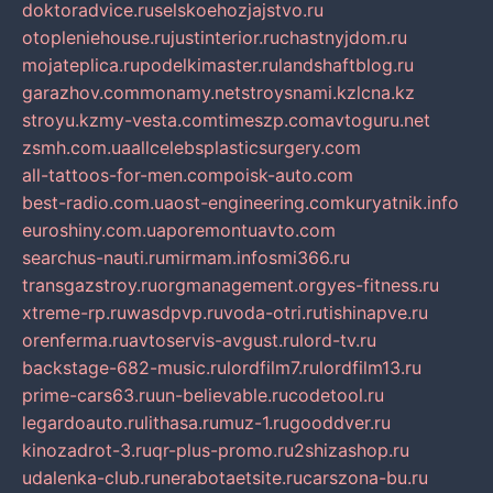
doktoradvice.ru
selskoehozjajstvo.ru
otopleniehouse.ru
justinterior.ru
chastnyjdom.ru
mojateplica.ru
podelkimaster.ru
landshaftblog.ru
garazhov.com
monamy.net
stroysnami.kz
lcna.kz
stroyu.kz
my-vesta.com
timeszp.com
avtoguru.net
zsmh.com.ua
allcelebsplasticsurgery.com
all-tattoos-for-men.com
poisk-auto.com
best-radio.com.ua
ost-engineering.com
kuryatnik.info
euroshiny.com.ua
poremontuavto.com
searchus-nauti.ru
mirmam.info
smi366.ru
transgazstroy.ru
orgmanagement.org
yes-fitness.ru
xtreme-rp.ru
wasdpvp.ru
voda-otri.ru
tishinapve.ru
orenferma.ru
avtoservis-avgust.ru
lord-tv.ru
backstage-682-music.ru
lordfilm7.ru
lordfilm13.ru
prime-cars63.ru
un-believable.ru
codetool.ru
legardoauto.ru
lithasa.ru
muz-1.ru
gooddver.ru
kinozadrot-3.ru
qr-plus-promo.ru
2shizashop.ru
udalenka-club.ru
nerabotaetsite.ru
carszona-bu.ru