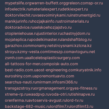
mypetslife.org
warren-buffett.org
greleon.com
sp-or.ru
infoelectrik.ru
materialexpert.ru
detkiexpert.ru
doktorvilechit.ru
vsesvoimirykami.ru
instrumentgid.ru
manikjurinfo.ru
hozjajkainfo.ru
stroimaterials.ru
doktoradvice.ru
selskoehozjajstvo.ru
otopleniehouse.ru
justinterior.ru
chastnyjdom.ru
mojateplica.ru
podelkimaster.ru
landshaftblog.ru
garazhov.com
monamy.net
stroysnami.kz
lcna.kz
stroyu.kz
my-vesta.com
timeszp.com
avtoguru.net
zsmh.com.ua
allcelebsplasticsurgery.com
all-tattoos-for-men.com
poisk-auto.com
best-radio.com.ua
ost-engineering.com
kuryatnik.info
euroshiny.com.ua
poremontuavto.com
searchus-nauti.ru
mirmam.info
smi366.ru
transgazstroy.ru
orgmanagement.org
yes-fitness.ru
xtreme-rp.ru
wasdpvp.ru
voda-otri.ru
tishinapve.ru
orenferma.ru
avtoservis-avgust.ru
lord-tv.ru
backstage-682-music.ru
lordfilm7.ru
lordfilm13.ru