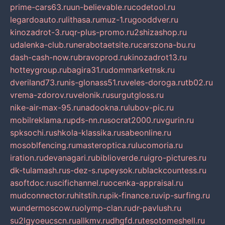
prime-cars63.ru
un-believable.ru
codetool.ru
legardoauto.ru
lithasa.ru
muz-1.ru
gooddver.ru
kinozadrot-3.ru
qr-plus-promo.ru
2shizashop.ru
udalenka-club.ru
nerabotaetsite.ru
carszona-bu.ru
dash-cash-now.ru
bravoprod.ru
kinozadrot13.ru
hotteygroup.ru
bagira31.ru
dommarketnsk.ru
dveriland73.ru
nis-glonass51.ru
veles-doroga.ru
tb02.ru
vrema-zdorov.ru
velonik.ru
surgutgloss.ru
nike-air-max-95.ru
nadookna.ru
lubov-pic.ru
mobilreklama.ru
pds-nn.ru
socrat2000.ru
vgurin.ru
spksochi.ru
shkola-klassika.ru
sabeonline.ru
mosoblfencing.ru
masteroptica.ru
lucomoria.ru
iration.ru
devanagari.ru
biblioverde.ru
igro-pictures.ru
dk-tulamash.ru
s-dez-s.ru
peysok.ru
blackcountess.ru
asoftdoc.ru
scifichannel.ru
ocenka-appraisal.ru
mudconnector.ru
hitstih.ru
pik-finance.ru
vip-surfing.ru
wundermoscow.ru
olymp-clan.ru
dr-pavlush.ru
su2lgyoeucscn.ru
allkmv.ru
dhgfd.ru
tesotomeshell.ru