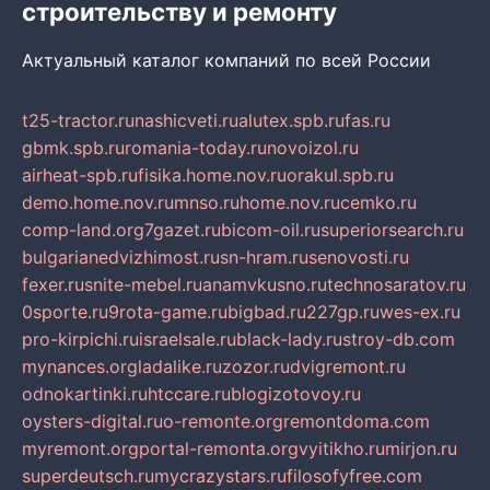
строительству и ремонту
Актуальный каталог компаний по всей России
t25-tractor.ru
nashicveti.ru
alutex.spb.ru
fas.ru
gbmk.spb.ru
romania-today.ru
novoizol.ru
airheat-spb.ru
fisika.home.nov.ru
orakul.spb.ru
demo.home.nov.ru
mnso.ru
home.nov.ru
cemko.ru
comp-land.org
7gazet.ru
bicom-oil.ru
superiorsearch.ru
bulgarianedvizhimost.ru
sn-hram.ru
senovosti.ru
fexer.ru
snite-mebel.ru
anamvkusno.ru
technosaratov.ru
0sporte.ru
9rota-game.ru
bigbad.ru
227gp.ru
wes-ex.ru
pro-kirpichi.ru
israelsale.ru
black-lady.ru
stroy-db.com
mynances.org
ladalike.ru
zozor.ru
dvigremont.ru
odnokartinki.ru
htccare.ru
blogizotovoy.ru
oysters-digital.ru
o-remonte.org
remontdoma.com
myremont.org
portal-remonta.org
vyitikho.ru
mirjon.ru
superdeutsch.ru
mycrazystars.ru
filosofyfree.com