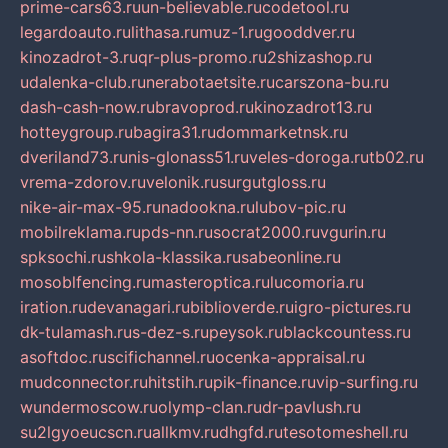
prime-cars63.ru
un-believable.ru
codetool.ru
legardoauto.ru
lithasa.ru
muz-1.ru
gooddver.ru
kinozadrot-3.ru
qr-plus-promo.ru
2shizashop.ru
udalenka-club.ru
nerabotaetsite.ru
carszona-bu.ru
dash-cash-now.ru
bravoprod.ru
kinozadrot13.ru
hotteygroup.ru
bagira31.ru
dommarketnsk.ru
dveriland73.ru
nis-glonass51.ru
veles-doroga.ru
tb02.ru
vrema-zdorov.ru
velonik.ru
surgutgloss.ru
nike-air-max-95.ru
nadookna.ru
lubov-pic.ru
mobilreklama.ru
pds-nn.ru
socrat2000.ru
vgurin.ru
spksochi.ru
shkola-klassika.ru
sabeonline.ru
mosoblfencing.ru
masteroptica.ru
lucomoria.ru
iration.ru
devanagari.ru
biblioverde.ru
igro-pictures.ru
dk-tulamash.ru
s-dez-s.ru
peysok.ru
blackcountess.ru
asoftdoc.ru
scifichannel.ru
ocenka-appraisal.ru
mudconnector.ru
hitstih.ru
pik-finance.ru
vip-surfing.ru
wundermoscow.ru
olymp-clan.ru
dr-pavlush.ru
su2lgyoeucscn.ru
allkmv.ru
dhgfd.ru
tesotomeshell.ru