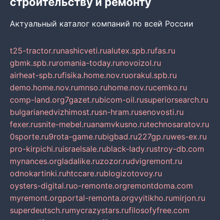
строительству и ремонту
Актуальный каталог компаний по всей России
t25-tractor.ru
nashicveti.ru
alutex.spb.ru
fas.ru
gbmk.spb.ru
romania-today.ru
novoizol.ru
airheat-spb.ru
fisika.home.nov.ru
orakul.spb.ru
demo.home.nov.ru
mnso.ru
home.nov.ru
cemko.ru
comp-land.org
7gazet.ru
bicom-oil.ru
superiorsearch.ru
bulgarianedvizhimost.ru
sn-hram.ru
senovosti.ru
fexer.ru
snite-mebel.ru
anamvkusno.ru
technosaratov.ru
0sporte.ru
9rota-game.ru
bigbad.ru
227gp.ru
wes-ex.ru
pro-kirpichi.ru
israelsale.ru
black-lady.ru
stroy-db.com
mynances.org
ladalike.ru
zozor.ru
dvigremont.ru
odnokartinki.ru
htccare.ru
blogizotovoy.ru
oysters-digital.ru
o-remonte.org
remontdoma.com
myremont.org
portal-remonta.org
vyitikho.ru
mirjon.ru
superdeutsch.ru
mycrazystars.ru
filosofyfree.com