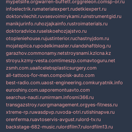
mypetslife.org
warren-buffett.org
greleon.com
sp-or.ru
infoelectrik.ru
materialexpert.ru
detkiexpert.ru
doktorvilechit.ru
vsesvoimirykami.ru
instrumentgid.ru
manikjurinfo.ru
hozjajkainfo.ru
stroimaterials.ru
doktoradvice.ru
selskoehozjajstvo.ru
otopleniehouse.ru
justinterior.ru
chastnyjdom.ru
mojateplica.ru
podelkimaster.ru
landshaftblog.ru
garazhov.com
monamy.net
stroysnami.kz
lcna.kz
stroyu.kz
my-vesta.com
timeszp.com
avtoguru.net
zsmh.com.ua
allcelebsplasticsurgery.com
all-tattoos-for-men.com
poisk-auto.com
best-radio.com.ua
ost-engineering.com
kuryatnik.info
euroshiny.com.ua
poremontuavto.com
searchus-nauti.ru
mirmam.info
smi366.ru
transgazstroy.ru
orgmanagement.org
yes-fitness.ru
xtreme-rp.ru
wasdpvp.ru
voda-otri.ru
tishinapve.ru
orenferma.ru
avtoservis-avgust.ru
lord-tv.ru
backstage-682-music.ru
lordfilm7.ru
lordfilm13.ru