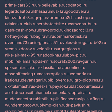
prime-cars63.ru
un-believable.ru
codetool.ru
legardoauto.ru
lithasa.ru
muz-1.ru
gooddver.ru
kinozadrot-3.ru
qr-plus-promo.ru
2shizashop.ru
udalenka-club.ru
nerabotaetsite.ru
carszona-bu.ru
dash-cash-now.ru
bravoprod.ru
kinozadrot13.ru
hotteygroup.ru
bagira31.ru
dommarketnsk.ru
dveriland73.ru
nis-glonass51.ru
veles-doroga.ru
tb02.ru
vrema-zdorov.ru
velonik.ru
surgutgloss.ru
nike-air-max-95.ru
nadookna.ru
lubov-pic.ru
mobilreklama.ru
pds-nn.ru
socrat2000.ru
vgurin.ru
spksochi.ru
shkola-klassika.ru
sabeonline.ru
mosoblfencing.ru
masteroptica.ru
lucomoria.ru
iration.ru
devanagari.ru
biblioverde.ru
igro-pictures.ru
dk-tulamash.ru
s-dez-s.ru
peysok.ru
blackcountess.ru
asoftdoc.ru
scifichannel.ru
ocenka-appraisal.ru
mudconnector.ru
hitstih.ru
pik-finance.ru
vip-surfing.ru
wundermoscow.ru
olymp-clan.ru
dr-pavlush.ru
su2lgyoeucscn.ru
allkmv.ru
dhgfd.ru
tesotomeshell.ru