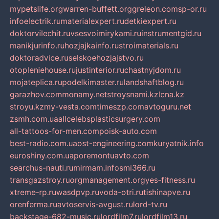
mypetslife.org
warren-buffett.org
greleon.com
sp-or.ru
infoelectrik.ru
materialexpert.ru
detkiexpert.ru
doktorvilechit.ru
vsesvoimirykami.ru
instrumentgid.ru
manikjurinfo.ru
hozjajkainfo.ru
stroimaterials.ru
doktoradvice.ru
selskoehozjajstvo.ru
otopleniehouse.ru
justinterior.ru
chastnyjdom.ru
mojateplica.ru
podelkimaster.ru
landshaftblog.ru
garazhov.com
monamy.net
stroysnami.kz
lcna.kz
stroyu.kz
my-vesta.com
timeszp.com
avtoguru.net
zsmh.com.ua
allcelebsplasticsurgery.com
all-tattoos-for-men.com
poisk-auto.com
best-radio.com.ua
ost-engineering.com
kuryatnik.info
euroshiny.com.ua
poremontuavto.com
searchus-nauti.ru
mirmam.info
smi366.ru
transgazstroy.ru
orgmanagement.org
yes-fitness.ru
xtreme-rp.ru
wasdpvp.ru
voda-otri.ru
tishinapve.ru
orenferma.ru
avtoservis-avgust.ru
lord-tv.ru
backstage-682-music.ru
lordfilm7.ru
lordfilm13.ru