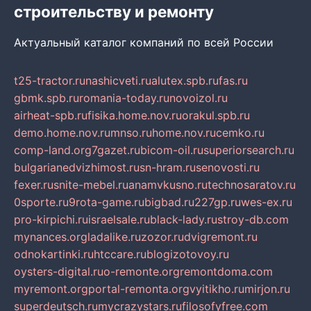
строительству и ремонту
Актуальный каталог компаний по всей России
t25-tractor.ru
nashicveti.ru
alutex.spb.ru
fas.ru
gbmk.spb.ru
romania-today.ru
novoizol.ru
airheat-spb.ru
fisika.home.nov.ru
orakul.spb.ru
demo.home.nov.ru
mnso.ru
home.nov.ru
cemko.ru
comp-land.org
7gazet.ru
bicom-oil.ru
superiorsearch.ru
bulgarianedvizhimost.ru
sn-hram.ru
senovosti.ru
fexer.ru
snite-mebel.ru
anamvkusno.ru
technosaratov.ru
0sporte.ru
9rota-game.ru
bigbad.ru
227gp.ru
wes-ex.ru
pro-kirpichi.ru
israelsale.ru
black-lady.ru
stroy-db.com
mynances.org
ladalike.ru
zozor.ru
dvigremont.ru
odnokartinki.ru
htccare.ru
blogizotovoy.ru
oysters-digital.ru
o-remonte.org
remontdoma.com
myremont.org
portal-remonta.org
vyitikho.ru
mirjon.ru
superdeutsch.ru
mycrazystars.ru
filosofyfree.com