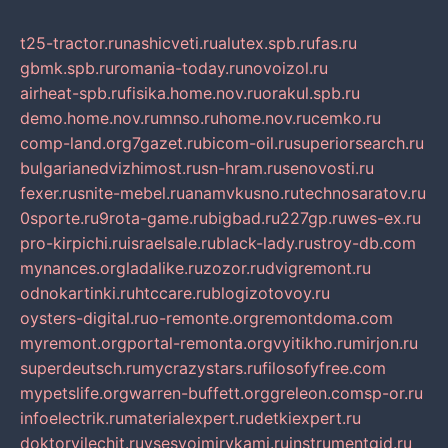
t25-tractor.ru
nashicveti.ru
alutex.spb.ru
fas.ru
gbmk.spb.ru
romania-today.ru
novoizol.ru
airheat-spb.ru
fisika.home.nov.ru
orakul.spb.ru
demo.home.nov.ru
mnso.ru
home.nov.ru
cemko.ru
comp-land.org
7gazet.ru
bicom-oil.ru
superiorsearch.ru
bulgarianedvizhimost.ru
sn-hram.ru
senovosti.ru
fexer.ru
snite-mebel.ru
anamvkusno.ru
technosaratov.ru
0sporte.ru
9rota-game.ru
bigbad.ru
227gp.ru
wes-ex.ru
pro-kirpichi.ru
israelsale.ru
black-lady.ru
stroy-db.com
mynances.org
ladalike.ru
zozor.ru
dvigremont.ru
odnokartinki.ru
htccare.ru
blogizotovoy.ru
oysters-digital.ru
o-remonte.org
remontdoma.com
myremont.org
portal-remonta.org
vyitikho.ru
mirjon.ru
superdeutsch.ru
mycrazystars.ru
filosofyfree.com
mypetslife.org
warren-buffett.org
greleon.com
sp-or.ru
infoelectrik.ru
materialexpert.ru
detkiexpert.ru
doktorvilechit.ru
vsesvoimirykami.ru
instrumentgid.ru