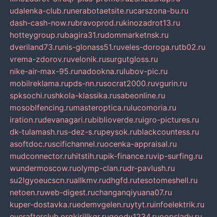
udalenka-club.ru
nerabotaetsite.ru
carszona-bu.ru
dash-cash-now.ru
bravoprod.ru
kinozadrot13.ru
hotteygroup.ru
bagira31.ru
dommarketnsk.ru
dveriland73.ru
nis-glonass51.ru
veles-doroga.ru
tb02.ru
vrema-zdorov.ru
velonik.ru
surgutgloss.ru
nike-air-max-95.ru
nadookna.ru
lubov-pic.ru
mobilreklama.ru
pds-nn.ru
socrat2000.ru
vgurin.ru
spksochi.ru
shkola-klassika.ru
sabeonline.ru
mosoblfencing.ru
masteroptica.ru
lucomoria.ru
iration.ru
devanagari.ru
biblioverde.ru
igro-pictures.ru
dk-tulamash.ru
s-dez-s.ru
peysok.ru
blackcountess.ru
asoftdoc.ru
scifichannel.ru
ocenka-appraisal.ru
mudconnector.ru
hitstih.ru
pik-finance.ru
vip-surfing.ru
wundermoscow.ru
olymp-clan.ru
dr-pavlush.ru
su2lgyoeucscn.ru
allkmv.ru
dhgfd.ru
tesotomeshell.ru
netoen.ru
web-digest.ru
changanqiyuana07.ru
kuper-dostavka.ru
edemvgelen.ru
ytyt.ru
infoelektrik.ru
everafterclub.org
kirillkgr.ru
goodv1234.ru
oopslady.ru