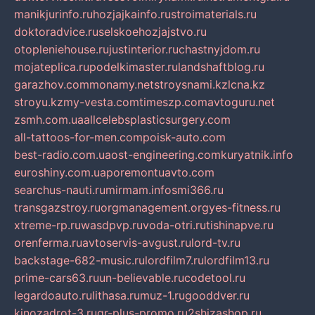
manikjurinfo.ru
hozjajkainfo.ru
stroimaterials.ru
doktoradvice.ru
selskoehozjajstvo.ru
otopleniehouse.ru
justinterior.ru
chastnyjdom.ru
mojateplica.ru
podelkimaster.ru
landshaftblog.ru
garazhov.com
monamy.net
stroysnami.kz
lcna.kz
stroyu.kz
my-vesta.com
timeszp.com
avtoguru.net
zsmh.com.ua
allcelebsplasticsurgery.com
all-tattoos-for-men.com
poisk-auto.com
best-radio.com.ua
ost-engineering.com
kuryatnik.info
euroshiny.com.ua
poremontuavto.com
searchus-nauti.ru
mirmam.info
smi366.ru
transgazstroy.ru
orgmanagement.org
yes-fitness.ru
xtreme-rp.ru
wasdpvp.ru
voda-otri.ru
tishinapve.ru
orenferma.ru
avtoservis-avgust.ru
lord-tv.ru
backstage-682-music.ru
lordfilm7.ru
lordfilm13.ru
prime-cars63.ru
un-believable.ru
codetool.ru
legardoauto.ru
lithasa.ru
muz-1.ru
gooddver.ru
kinozadrot-3.ru
qr-plus-promo.ru
2shizashop.ru