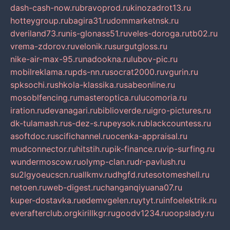
dash-cash-now.ru
bravoprod.ru
kinozadrot13.ru
hotteygroup.ru
bagira31.ru
dommarketnsk.ru
dveriland73.ru
nis-glonass51.ru
veles-doroga.ru
tb02.ru
vrema-zdorov.ru
velonik.ru
surgutgloss.ru
nike-air-max-95.ru
nadookna.ru
lubov-pic.ru
mobilreklama.ru
pds-nn.ru
socrat2000.ru
vgurin.ru
spksochi.ru
shkola-klassika.ru
sabeonline.ru
mosoblfencing.ru
masteroptica.ru
lucomoria.ru
iration.ru
devanagari.ru
biblioverde.ru
igro-pictures.ru
dk-tulamash.ru
s-dez-s.ru
peysok.ru
blackcountess.ru
asoftdoc.ru
scifichannel.ru
ocenka-appraisal.ru
mudconnector.ru
hitstih.ru
pik-finance.ru
vip-surfing.ru
wundermoscow.ru
olymp-clan.ru
dr-pavlush.ru
su2lgyoeucscn.ru
allkmv.ru
dhgfd.ru
tesotomeshell.ru
netoen.ru
web-digest.ru
changanqiyuana07.ru
kuper-dostavka.ru
edemvgelen.ru
ytyt.ru
infoelektrik.ru
everafterclub.org
kirillkgr.ru
goodv1234.ru
oopslady.ru