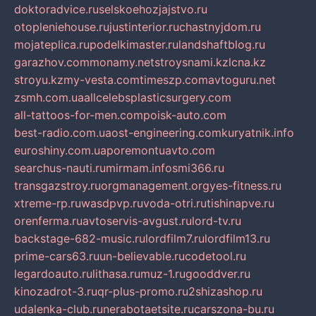
doktoradvice.ru
selskoehozjajstvo.ru
otopleniehouse.ru
justinterior.ru
chastnyjdom.ru
mojateplica.ru
podelkimaster.ru
landshaftblog.ru
garazhov.com
monamy.net
stroysnami.kz
lcna.kz
stroyu.kz
my-vesta.com
timeszp.com
avtoguru.net
zsmh.com.ua
allcelebsplasticsurgery.com
all-tattoos-for-men.com
poisk-auto.com
best-radio.com.ua
ost-engineering.com
kuryatnik.info
euroshiny.com.ua
poremontuavto.com
searchus-nauti.ru
mirmam.info
smi366.ru
transgazstroy.ru
orgmanagement.org
yes-fitness.ru
xtreme-rp.ru
wasdpvp.ru
voda-otri.ru
tishinapve.ru
orenferma.ru
avtoservis-avgust.ru
lord-tv.ru
backstage-682-music.ru
lordfilm7.ru
lordfilm13.ru
prime-cars63.ru
un-believable.ru
codetool.ru
legardoauto.ru
lithasa.ru
muz-1.ru
gooddver.ru
kinozadrot-3.ru
qr-plus-promo.ru
2shizashop.ru
udalenka-club.ru
nerabotaetsite.ru
carszona-bu.ru