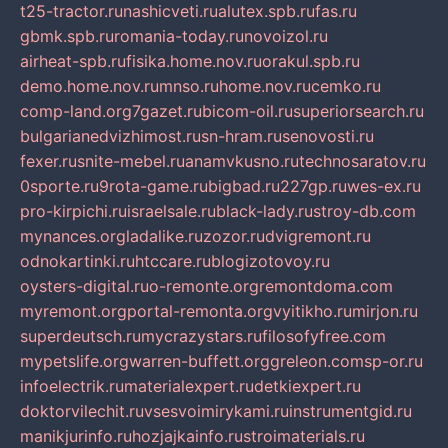
t25-tractor.ru
nashicveti.ru
alutex.spb.ru
fas.ru
gbmk.spb.ru
romania-today.ru
novoizol.ru
airheat-spb.ru
fisika.home.nov.ru
orakul.spb.ru
demo.home.nov.ru
mnso.ru
home.nov.ru
cemko.ru
comp-land.org
7gazet.ru
bicom-oil.ru
superiorsearch.ru
bulgarianedvizhimost.ru
sn-hram.ru
senovosti.ru
fexer.ru
snite-mebel.ru
anamvkusno.ru
technosaratov.ru
0sporte.ru
9rota-game.ru
bigbad.ru
227gp.ru
wes-ex.ru
pro-kirpichi.ru
israelsale.ru
black-lady.ru
stroy-db.com
mynances.org
ladalike.ru
zozor.ru
dvigremont.ru
odnokartinki.ru
htccare.ru
blogizotovoy.ru
oysters-digital.ru
o-remonte.org
remontdoma.com
myremont.org
portal-remonta.org
vyitikho.ru
mirjon.ru
superdeutsch.ru
mycrazystars.ru
filosofyfree.com
mypetslife.org
warren-buffett.org
greleon.com
sp-or.ru
infoelectrik.ru
materialexpert.ru
detkiexpert.ru
doktorvilechit.ru
vsesvoimirykami.ru
instrumentgid.ru
manikjurinfo.ru
hozjajkainfo.ru
stroimaterials.ru