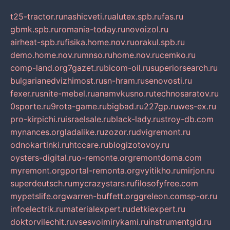
t25-tractor.ru
nashicveti.ru
alutex.spb.ru
fas.ru
gbmk.spb.ru
romania-today.ru
novoizol.ru
airheat-spb.ru
fisika.home.nov.ru
orakul.spb.ru
demo.home.nov.ru
mnso.ru
home.nov.ru
cemko.ru
comp-land.org
7gazet.ru
bicom-oil.ru
superiorsearch.ru
bulgarianedvizhimost.ru
sn-hram.ru
senovosti.ru
fexer.ru
snite-mebel.ru
anamvkusno.ru
technosaratov.ru
0sporte.ru
9rota-game.ru
bigbad.ru
227gp.ru
wes-ex.ru
pro-kirpichi.ru
israelsale.ru
black-lady.ru
stroy-db.com
mynances.org
ladalike.ru
zozor.ru
dvigremont.ru
odnokartinki.ru
htccare.ru
blogizotovoy.ru
oysters-digital.ru
o-remonte.org
remontdoma.com
myremont.org
portal-remonta.org
vyitikho.ru
mirjon.ru
superdeutsch.ru
mycrazystars.ru
filosofyfree.com
mypetslife.org
warren-buffett.org
greleon.com
sp-or.ru
infoelectrik.ru
materialexpert.ru
detkiexpert.ru
doktorvilechit.ru
vsesvoimirykami.ru
instrumentgid.ru