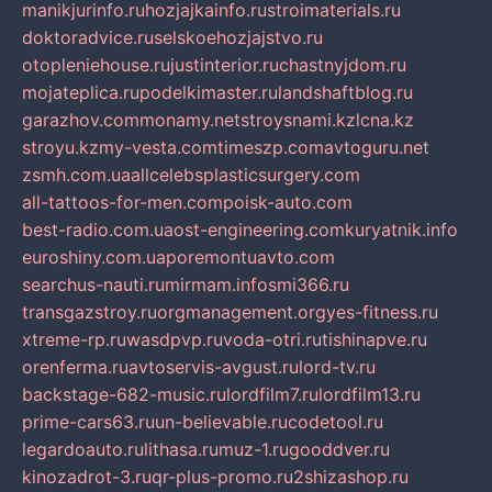
manikjurinfo.ru
hozjajkainfo.ru
stroimaterials.ru
doktoradvice.ru
selskoehozjajstvo.ru
otopleniehouse.ru
justinterior.ru
chastnyjdom.ru
mojateplica.ru
podelkimaster.ru
landshaftblog.ru
garazhov.com
monamy.net
stroysnami.kz
lcna.kz
stroyu.kz
my-vesta.com
timeszp.com
avtoguru.net
zsmh.com.ua
allcelebsplasticsurgery.com
all-tattoos-for-men.com
poisk-auto.com
best-radio.com.ua
ost-engineering.com
kuryatnik.info
euroshiny.com.ua
poremontuavto.com
searchus-nauti.ru
mirmam.info
smi366.ru
transgazstroy.ru
orgmanagement.org
yes-fitness.ru
xtreme-rp.ru
wasdpvp.ru
voda-otri.ru
tishinapve.ru
orenferma.ru
avtoservis-avgust.ru
lord-tv.ru
backstage-682-music.ru
lordfilm7.ru
lordfilm13.ru
prime-cars63.ru
un-believable.ru
codetool.ru
legardoauto.ru
lithasa.ru
muz-1.ru
gooddver.ru
kinozadrot-3.ru
qr-plus-promo.ru
2shizashop.ru