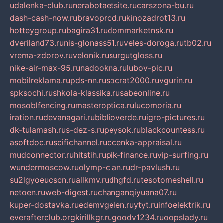
udalenka-club.ru
nerabotaetsite.ru
carszona-bu.ru
dash-cash-now.ru
bravoprod.ru
kinozadrot13.ru
hotteygroup.ru
bagira31.ru
dommarketnsk.ru
dveriland73.ru
nis-glonass51.ru
veles-doroga.ru
tb02.ru
vrema-zdorov.ru
velonik.ru
surgutgloss.ru
nike-air-max-95.ru
nadookna.ru
lubov-pic.ru
mobilreklama.ru
pds-nn.ru
socrat2000.ru
vgurin.ru
spksochi.ru
shkola-klassika.ru
sabeonline.ru
mosoblfencing.ru
masteroptica.ru
lucomoria.ru
iration.ru
devanagari.ru
biblioverde.ru
igro-pictures.ru
dk-tulamash.ru
s-dez-s.ru
peysok.ru
blackcountess.ru
asoftdoc.ru
scifichannel.ru
ocenka-appraisal.ru
mudconnector.ru
hitstih.ru
pik-finance.ru
vip-surfing.ru
wundermoscow.ru
olymp-clan.ru
dr-pavlush.ru
su2lgyoeucscn.ru
allkmv.ru
dhgfd.ru
tesotomeshell.ru
netoen.ru
web-digest.ru
changanqiyuana07.ru
kuper-dostavka.ru
edemvgelen.ru
ytyt.ru
infoelektrik.ru
everafterclub.org
kirillkgr.ru
goodv1234.ru
oopslady.ru