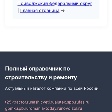
Приволжский федеральный округ
|
Главная страница
→
Полный справочник по
строительству и ремонту
Актуальный каталог компаний по всей России
t25-tractor.ru
nashicveti.ru
alutex.spb.ru
fas.ru
gbmk.spb.ru
romania-today.ru
novoizol.ru