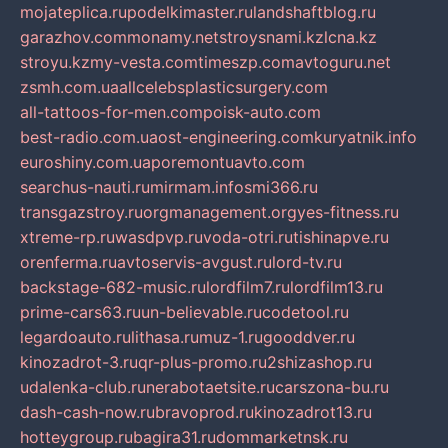
mojateplica.ru
podelkimaster.ru
landshaftblog.ru
garazhov.com
monamy.net
stroysnami.kz
lcna.kz
stroyu.kz
my-vesta.com
timeszp.com
avtoguru.net
zsmh.com.ua
allcelebsplasticsurgery.com
all-tattoos-for-men.com
poisk-auto.com
best-radio.com.ua
ost-engineering.com
kuryatnik.info
euroshiny.com.ua
poremontuavto.com
searchus-nauti.ru
mirmam.info
smi366.ru
transgazstroy.ru
orgmanagement.org
yes-fitness.ru
xtreme-rp.ru
wasdpvp.ru
voda-otri.ru
tishinapve.ru
orenferma.ru
avtoservis-avgust.ru
lord-tv.ru
backstage-682-music.ru
lordfilm7.ru
lordfilm13.ru
prime-cars63.ru
un-believable.ru
codetool.ru
legardoauto.ru
lithasa.ru
muz-1.ru
gooddver.ru
kinozadrot-3.ru
qr-plus-promo.ru
2shizashop.ru
udalenka-club.ru
nerabotaetsite.ru
carszona-bu.ru
dash-cash-now.ru
bravoprod.ru
kinozadrot13.ru
hotteygroup.ru
bagira31.ru
dommarketnsk.ru