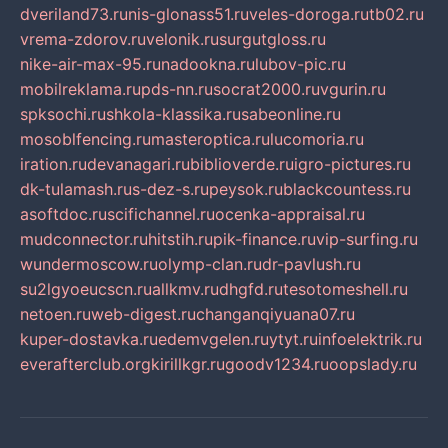
dveriland73.ru
nis-glonass51.ru
veles-doroga.ru
tb02.ru
vrema-zdorov.ru
velonik.ru
surgutgloss.ru
nike-air-max-95.ru
nadookna.ru
lubov-pic.ru
mobilreklama.ru
pds-nn.ru
socrat2000.ru
vgurin.ru
spksochi.ru
shkola-klassika.ru
sabeonline.ru
mosoblfencing.ru
masteroptica.ru
lucomoria.ru
iration.ru
devanagari.ru
biblioverde.ru
igro-pictures.ru
dk-tulamash.ru
s-dez-s.ru
peysok.ru
blackcountess.ru
asoftdoc.ru
scifichannel.ru
ocenka-appraisal.ru
mudconnector.ru
hitstih.ru
pik-finance.ru
vip-surfing.ru
wundermoscow.ru
olymp-clan.ru
dr-pavlush.ru
su2lgyoeucscn.ru
allkmv.ru
dhgfd.ru
tesotomeshell.ru
netoen.ru
web-digest.ru
changanqiyuana07.ru
kuper-dostavka.ru
edemvgelen.ru
ytyt.ru
infoelektrik.ru
everafterclub.org
kirillkgr.ru
goodv1234.ru
oopslady.ru