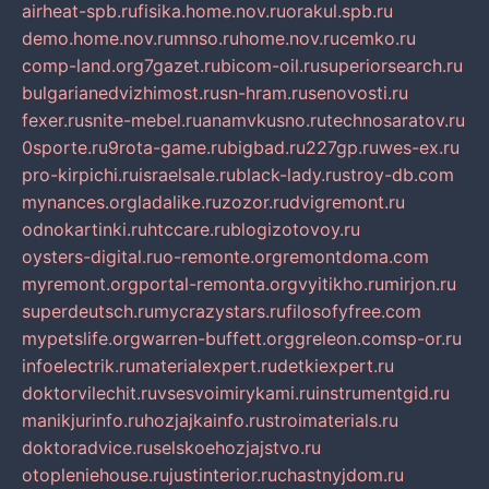
airheat-spb.ru
fisika.home.nov.ru
orakul.spb.ru
demo.home.nov.ru
mnso.ru
home.nov.ru
cemko.ru
comp-land.org
7gazet.ru
bicom-oil.ru
superiorsearch.ru
bulgarianedvizhimost.ru
sn-hram.ru
senovosti.ru
fexer.ru
snite-mebel.ru
anamvkusno.ru
technosaratov.ru
0sporte.ru
9rota-game.ru
bigbad.ru
227gp.ru
wes-ex.ru
pro-kirpichi.ru
israelsale.ru
black-lady.ru
stroy-db.com
mynances.org
ladalike.ru
zozor.ru
dvigremont.ru
odnokartinki.ru
htccare.ru
blogizotovoy.ru
oysters-digital.ru
o-remonte.org
remontdoma.com
myremont.org
portal-remonta.org
vyitikho.ru
mirjon.ru
superdeutsch.ru
mycrazystars.ru
filosofyfree.com
mypetslife.org
warren-buffett.org
greleon.com
sp-or.ru
infoelectrik.ru
materialexpert.ru
detkiexpert.ru
doktorvilechit.ru
vsesvoimirykami.ru
instrumentgid.ru
manikjurinfo.ru
hozjajkainfo.ru
stroimaterials.ru
doktoradvice.ru
selskoehozjajstvo.ru
otopleniehouse.ru
justinterior.ru
chastnyjdom.ru