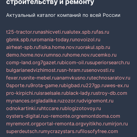
строительству и ремонту
Актуальный каталог компаний по всей России
t25-tractor.ru
nashicveti.ru
alutex.spb.ru
fas.ru
gbmk.spb.ru
romania-today.ru
novoizol.ru
airheat-spb.ru
fisika.home.nov.ru
orakul.spb.ru
demo.home.nov.ru
mnso.ru
home.nov.ru
cemko.ru
comp-land.org
7gazet.ru
bicom-oil.ru
superiorsearch.ru
bulgarianedvizhimost.ru
sn-hram.ru
senovosti.ru
fexer.ru
snite-mebel.ru
anamvkusno.ru
technosaratov.ru
0sporte.ru
9rota-game.ru
bigbad.ru
227gp.ru
wes-ex.ru
pro-kirpichi.ru
israelsale.ru
black-lady.ru
stroy-db.com
mynances.org
ladalike.ru
zozor.ru
dvigremont.ru
odnokartinki.ru
htccare.ru
blogizotovoy.ru
oysters-digital.ru
o-remonte.org
remontdoma.com
myremont.org
portal-remonta.org
vyitikho.ru
mirjon.ru
superdeutsch.ru
mycrazystars.ru
filosofyfree.com