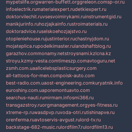
mypetslife.org
warren-buffett.org
greleon.com
sp-or.ru
infoelectrik.ru
materialexpert.ru
detkiexpert.ru
doktorvilechit.ru
vsesvoimirykami.ru
instrumentgid.ru
manikjurinfo.ru
hozjajkainfo.ru
stroimaterials.ru
doktoradvice.ru
selskoehozjajstvo.ru
otopleniehouse.ru
justinterior.ru
chastnyjdom.ru
mojateplica.ru
podelkimaster.ru
landshaftblog.ru
garazhov.com
monamy.net
stroysnami.kz
lcna.kz
stroyu.kz
my-vesta.com
timeszp.com
avtoguru.net
zsmh.com.ua
allcelebsplasticsurgery.com
all-tattoos-for-men.com
poisk-auto.com
best-radio.com.ua
ost-engineering.com
kuryatnik.info
euroshiny.com.ua
poremontuavto.com
searchus-nauti.ru
mirmam.info
smi366.ru
transgazstroy.ru
orgmanagement.org
yes-fitness.ru
xtreme-rp.ru
wasdpvp.ru
voda-otri.ru
tishinapve.ru
orenferma.ru
avtoservis-avgust.ru
lord-tv.ru
backstage-682-music.ru
lordfilm7.ru
lordfilm13.ru