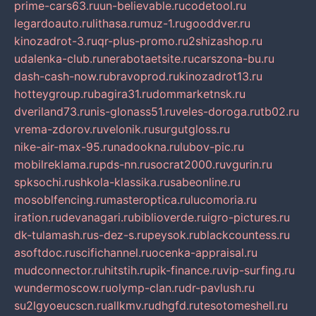
prime-cars63.ru
un-believable.ru
codetool.ru
legardoauto.ru
lithasa.ru
muz-1.ru
gooddver.ru
kinozadrot-3.ru
qr-plus-promo.ru
2shizashop.ru
udalenka-club.ru
nerabotaetsite.ru
carszona-bu.ru
dash-cash-now.ru
bravoprod.ru
kinozadrot13.ru
hotteygroup.ru
bagira31.ru
dommarketnsk.ru
dveriland73.ru
nis-glonass51.ru
veles-doroga.ru
tb02.ru
vrema-zdorov.ru
velonik.ru
surgutgloss.ru
nike-air-max-95.ru
nadookna.ru
lubov-pic.ru
mobilreklama.ru
pds-nn.ru
socrat2000.ru
vgurin.ru
spksochi.ru
shkola-klassika.ru
sabeonline.ru
mosoblfencing.ru
masteroptica.ru
lucomoria.ru
iration.ru
devanagari.ru
biblioverde.ru
igro-pictures.ru
dk-tulamash.ru
s-dez-s.ru
peysok.ru
blackcountess.ru
asoftdoc.ru
scifichannel.ru
ocenka-appraisal.ru
mudconnector.ru
hitstih.ru
pik-finance.ru
vip-surfing.ru
wundermoscow.ru
olymp-clan.ru
dr-pavlush.ru
su2lgyoeucscn.ru
allkmv.ru
dhgfd.ru
tesotomeshell.ru