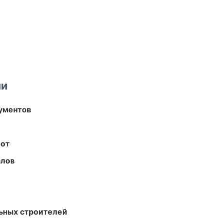
ми
ументов
бот
алов
ьных строителей