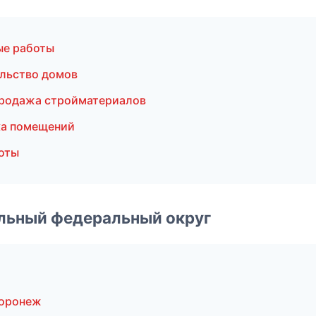
ые работы
льство домов
Продажа стройматериалов
ка помещений
оты
альный федеральный округ
Воронеж