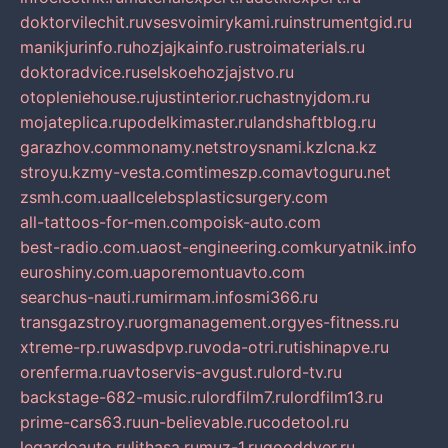
doktorvilechit.ru
vsesvoimirykami.ru
instrumentgid.ru
manikjurinfo.ru
hozjajkainfo.ru
stroimaterials.ru
doktoradvice.ru
selskoehozjajstvo.ru
otopleniehouse.ru
justinterior.ru
chastnyjdom.ru
mojateplica.ru
podelkimaster.ru
landshaftblog.ru
garazhov.com
monamy.net
stroysnami.kz
lcna.kz
stroyu.kz
my-vesta.com
timeszp.com
avtoguru.net
zsmh.com.ua
allcelebsplasticsurgery.com
all-tattoos-for-men.com
poisk-auto.com
best-radio.com.ua
ost-engineering.com
kuryatnik.info
euroshiny.com.ua
poremontuavto.com
searchus-nauti.ru
mirmam.info
smi366.ru
transgazstroy.ru
orgmanagement.org
yes-fitness.ru
xtreme-rp.ru
wasdpvp.ru
voda-otri.ru
tishinapve.ru
orenferma.ru
avtoservis-avgust.ru
lord-tv.ru
backstage-682-music.ru
lordfilm7.ru
lordfilm13.ru
prime-cars63.ru
un-believable.ru
codetool.ru
legardoauto.ru
lithasa.ru
muz-1.ru
gooddver.ru