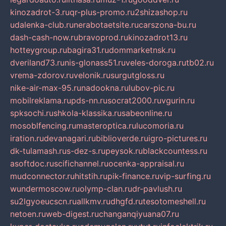
kinozadrot-3.ru
qr-plus-promo.ru
2shizashop.ru
udalenka-club.ru
nerabotaetsite.ru
carszona-bu.ru
dash-cash-now.ru
bravoprod.ru
kinozadrot13.ru
hotteygroup.ru
bagira31.ru
dommarketnsk.ru
dveriland73.ru
nis-glonass51.ru
veles-doroga.ru
tb02.ru
vrema-zdorov.ru
velonik.ru
surgutgloss.ru
nike-air-max-95.ru
nadookna.ru
lubov-pic.ru
mobilreklama.ru
pds-nn.ru
socrat2000.ru
vgurin.ru
spksochi.ru
shkola-klassika.ru
sabeonline.ru
mosoblfencing.ru
masteroptica.ru
lucomoria.ru
iration.ru
devanagari.ru
biblioverde.ru
igro-pictures.ru
dk-tulamash.ru
s-dez-s.ru
peysok.ru
blackcountess.ru
asoftdoc.ru
scifichannel.ru
ocenka-appraisal.ru
mudconnector.ru
hitstih.ru
pik-finance.ru
vip-surfing.ru
wundermoscow.ru
olymp-clan.ru
dr-pavlush.ru
su2lgyoeucscn.ru
allkmv.ru
dhgfd.ru
tesotomeshell.ru
netoen.ru
web-digest.ru
changanqiyuana07.ru