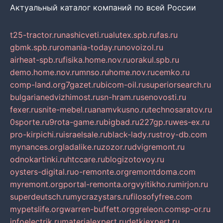
Актуальный каталог компаний по всей России
t25-tractor.ru
nashicveti.ru
alutex.spb.ru
fas.ru
gbmk.spb.ru
romania-today.ru
novoizol.ru
airheat-spb.ru
fisika.home.nov.ru
orakul.spb.ru
demo.home.nov.ru
mnso.ru
home.nov.ru
cemko.ru
comp-land.org
7gazet.ru
bicom-oil.ru
superiorsearch.ru
bulgarianedvizhimost.ru
sn-hram.ru
senovosti.ru
fexer.ru
snite-mebel.ru
anamvkusno.ru
technosaratov.ru
0sporte.ru
9rota-game.ru
bigbad.ru
227gp.ru
wes-ex.ru
pro-kirpichi.ru
israelsale.ru
black-lady.ru
stroy-db.com
mynances.org
ladalike.ru
zozor.ru
dvigremont.ru
odnokartinki.ru
htccare.ru
blogizotovoy.ru
oysters-digital.ru
o-remonte.org
remontdoma.com
myremont.org
portal-remonta.org
vyitikho.ru
mirjon.ru
superdeutsch.ru
mycrazystars.ru
filosofyfree.com
mypetslife.org
warren-buffett.org
greleon.com
sp-or.ru
infoelectrik.ru
materialexpert.ru
detkiexpert.ru