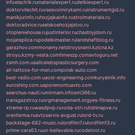
infoelectrik.ru
materialexpert.ru
detkiexpert.ru
doktorvilechit.ru
vsesvoimirykami.ru
instrumentgid.ru
manikjurinfo.ru
hozjajkainfo.ru
stroimaterials.ru
doktoradvice.ru
selskoehozjajstvo.ru
otopleniehouse.ru
justinterior.ru
chastnyjdom.ru
mojateplica.ru
podelkimaster.ru
landshaftblog.ru
garazhov.com
monamy.net
stroysnami.kz
lcna.kz
stroyu.kz
my-vesta.com
timeszp.com
avtoguru.net
zsmh.com.ua
allcelebsplasticsurgery.com
all-tattoos-for-men.com
poisk-auto.com
best-radio.com.ua
ost-engineering.com
kuryatnik.info
euroshiny.com.ua
poremontuavto.com
searchus-nauti.ru
mirmam.info
smi366.ru
transgazstroy.ru
orgmanagement.org
yes-fitness.ru
xtreme-rp.ru
wasdpvp.ru
voda-otri.ru
tishinapve.ru
orenferma.ru
avtoservis-avgust.ru
lord-tv.ru
backstage-682-music.ru
lordfilm7.ru
lordfilm13.ru
prime-cars63.ru
un-believable.ru
codetool.ru