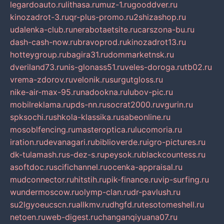
legardoauto.ru
lithasa.ru
muz-1.ru
gooddver.ru
kinozadrot-3.ru
qr-plus-promo.ru
2shizashop.ru
udalenka-club.ru
nerabotaetsite.ru
carszona-bu.ru
dash-cash-now.ru
bravoprod.ru
kinozadrot13.ru
hotteygroup.ru
bagira31.ru
dommarketnsk.ru
dveriland73.ru
nis-glonass51.ru
veles-doroga.ru
tb02.ru
vrema-zdorov.ru
velonik.ru
surgutgloss.ru
nike-air-max-95.ru
nadookna.ru
lubov-pic.ru
mobilreklama.ru
pds-nn.ru
socrat2000.ru
vgurin.ru
spksochi.ru
shkola-klassika.ru
sabeonline.ru
mosoblfencing.ru
masteroptica.ru
lucomoria.ru
iration.ru
devanagari.ru
biblioverde.ru
igro-pictures.ru
dk-tulamash.ru
s-dez-s.ru
peysok.ru
blackcountess.ru
asoftdoc.ru
scifichannel.ru
ocenka-appraisal.ru
mudconnector.ru
hitstih.ru
pik-finance.ru
vip-surfing.ru
wundermoscow.ru
olymp-clan.ru
dr-pavlush.ru
su2lgyoeucscn.ru
allkmv.ru
dhgfd.ru
tesotomeshell.ru
netoen.ru
web-digest.ru
changanqiyuana07.ru