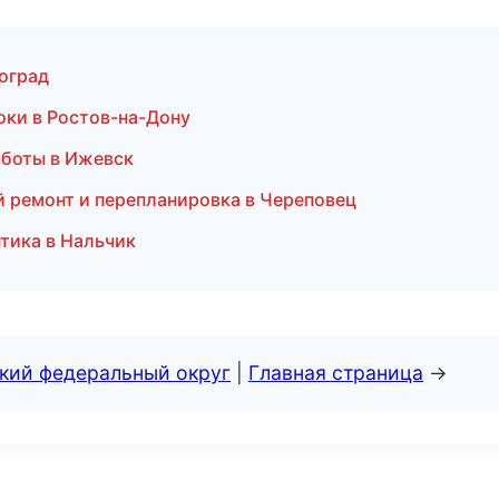
оград
оки в Ростов-на-Дону
аботы в Ижевск
 ремонт и перепланировка в Череповец
птика в Нальчик
ский федеральный округ
|
Главная страница
→