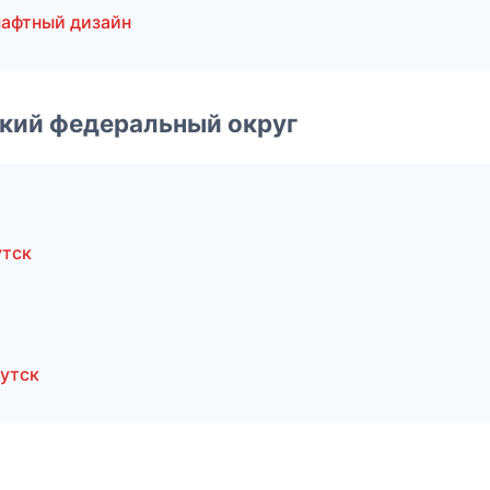
афтный дизайн
ский федеральный округ
утск
утск