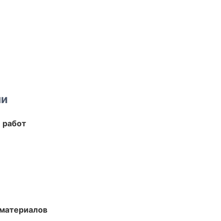
ми
 работ
 материалов