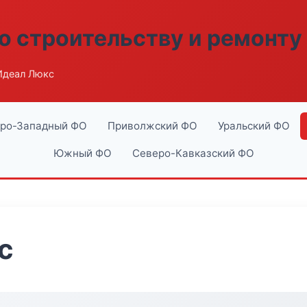
о строительству и ремонту
Идеал Люкс
ро-Западный ФО
Приволжский ФО
Уральский ФО
Южный ФО
Северо-Кавказский ФО
с