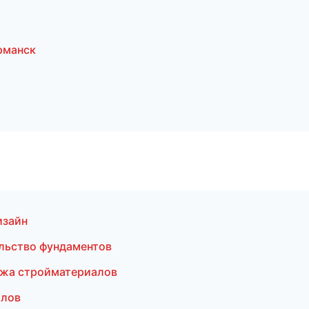
рманск
й
изайн
льство фундаментов
ажа стройматериалов
олов