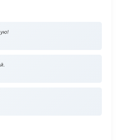
дую!
й.