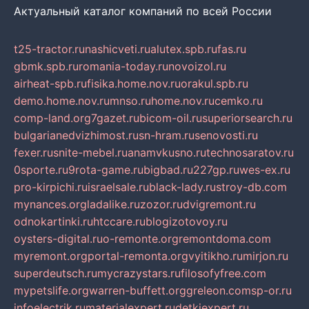
Актуальный каталог компаний по всей России
t25-tractor.ru
nashicveti.ru
alutex.spb.ru
fas.ru
gbmk.spb.ru
romania-today.ru
novoizol.ru
airheat-spb.ru
fisika.home.nov.ru
orakul.spb.ru
demo.home.nov.ru
mnso.ru
home.nov.ru
cemko.ru
comp-land.org
7gazet.ru
bicom-oil.ru
superiorsearch.ru
bulgarianedvizhimost.ru
sn-hram.ru
senovosti.ru
fexer.ru
snite-mebel.ru
anamvkusno.ru
technosaratov.ru
0sporte.ru
9rota-game.ru
bigbad.ru
227gp.ru
wes-ex.ru
pro-kirpichi.ru
israelsale.ru
black-lady.ru
stroy-db.com
mynances.org
ladalike.ru
zozor.ru
dvigremont.ru
odnokartinki.ru
htccare.ru
blogizotovoy.ru
oysters-digital.ru
o-remonte.org
remontdoma.com
myremont.org
portal-remonta.org
vyitikho.ru
mirjon.ru
superdeutsch.ru
mycrazystars.ru
filosofyfree.com
mypetslife.org
warren-buffett.org
greleon.com
sp-or.ru
infoelectrik.ru
materialexpert.ru
detkiexpert.ru