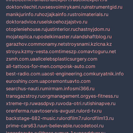
doktorvilechit.ru
vsesvoimirykami.ru
instrumentgid.ru
manikjurinfo.ru
hozjajkainfo.ru
stroimaterials.ru
doktoradvice.ru
selskoehozjajstvo.ru
otopleniehouse.ru
justinterior.ru
chastnyjdom.ru
mojateplica.ru
podelkimaster.ru
landshaftblog.ru
garazhov.com
monamy.net
stroysnami.kz
lcna.kz
stroyu.kz
my-vesta.com
timeszp.com
avtoguru.net
zsmh.com.ua
allcelebsplasticsurgery.com
all-tattoos-for-men.com
poisk-auto.com
best-radio.com.ua
ost-engineering.com
kuryatnik.info
euroshiny.com.ua
poremontuavto.com
searchus-nauti.ru
mirmam.info
smi366.ru
transgazstroy.ru
orgmanagement.org
yes-fitness.ru
xtreme-rp.ru
wasdpvp.ru
voda-otri.ru
tishinapve.ru
orenferma.ru
avtoservis-avgust.ru
lord-tv.ru
backstage-682-music.ru
lordfilm7.ru
lordfilm13.ru
prime-cars63.ru
un-believable.ru
codetool.ru