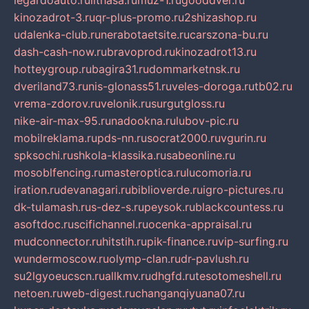
legardoauto.ru
lithasa.ru
muz-1.ru
gooddver.ru
kinozadrot-3.ru
qr-plus-promo.ru
2shizashop.ru
udalenka-club.ru
nerabotaetsite.ru
carszona-bu.ru
dash-cash-now.ru
bravoprod.ru
kinozadrot13.ru
hotteygroup.ru
bagira31.ru
dommarketnsk.ru
dveriland73.ru
nis-glonass51.ru
veles-doroga.ru
tb02.ru
vrema-zdorov.ru
velonik.ru
surgutgloss.ru
nike-air-max-95.ru
nadookna.ru
lubov-pic.ru
mobilreklama.ru
pds-nn.ru
socrat2000.ru
vgurin.ru
spksochi.ru
shkola-klassika.ru
sabeonline.ru
mosoblfencing.ru
masteroptica.ru
lucomoria.ru
iration.ru
devanagari.ru
biblioverde.ru
igro-pictures.ru
dk-tulamash.ru
s-dez-s.ru
peysok.ru
blackcountess.ru
asoftdoc.ru
scifichannel.ru
ocenka-appraisal.ru
mudconnector.ru
hitstih.ru
pik-finance.ru
vip-surfing.ru
wundermoscow.ru
olymp-clan.ru
dr-pavlush.ru
su2lgyoeucscn.ru
allkmv.ru
dhgfd.ru
tesotomeshell.ru
netoen.ru
web-digest.ru
changanqiyuana07.ru