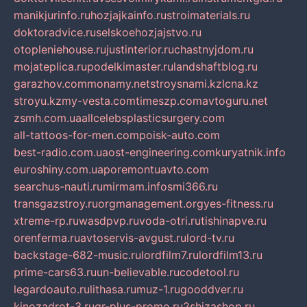
manikjurinfo.ru
hozjajkainfo.ru
stroimaterials.ru
doktoradvice.ru
selskoehozjajstvo.ru
otopleniehouse.ru
justinterior.ru
chastnyjdom.ru
mojateplica.ru
podelkimaster.ru
landshaftblog.ru
garazhov.com
monamy.net
stroysnami.kz
lcna.kz
stroyu.kz
my-vesta.com
timeszp.com
avtoguru.net
zsmh.com.ua
allcelebsplasticsurgery.com
all-tattoos-for-men.com
poisk-auto.com
best-radio.com.ua
ost-engineering.com
kuryatnik.info
euroshiny.com.ua
poremontuavto.com
searchus-nauti.ru
mirmam.info
smi366.ru
transgazstroy.ru
orgmanagement.org
yes-fitness.ru
xtreme-rp.ru
wasdpvp.ru
voda-otri.ru
tishinapve.ru
orenferma.ru
avtoservis-avgust.ru
lord-tv.ru
backstage-682-music.ru
lordfilm7.ru
lordfilm13.ru
prime-cars63.ru
un-believable.ru
codetool.ru
legardoauto.ru
lithasa.ru
muz-1.ru
gooddver.ru
kinozadrot-3.ru
qr-plus-promo.ru
2shizashop.ru