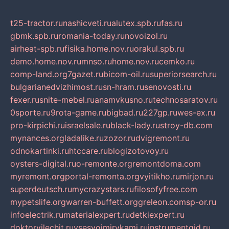
t25-tractor.ru
nashicveti.ru
alutex.spb.ru
fas.ru
gbmk.spb.ru
romania-today.ru
novoizol.ru
airheat-spb.ru
fisika.home.nov.ru
orakul.spb.ru
demo.home.nov.ru
mnso.ru
home.nov.ru
cemko.ru
comp-land.org
7gazet.ru
bicom-oil.ru
superiorsearch.ru
bulgarianedvizhimost.ru
sn-hram.ru
senovosti.ru
fexer.ru
snite-mebel.ru
anamvkusno.ru
technosaratov.ru
0sporte.ru
9rota-game.ru
bigbad.ru
227gp.ru
wes-ex.ru
pro-kirpichi.ru
israelsale.ru
black-lady.ru
stroy-db.com
mynances.org
ladalike.ru
zozor.ru
dvigremont.ru
odnokartinki.ru
htccare.ru
blogizotovoy.ru
oysters-digital.ru
o-remonte.org
remontdoma.com
myremont.org
portal-remonta.org
vyitikho.ru
mirjon.ru
superdeutsch.ru
mycrazystars.ru
filosofyfree.com
mypetslife.org
warren-buffett.org
greleon.com
sp-or.ru
infoelectrik.ru
materialexpert.ru
detkiexpert.ru
doktorvilechit.ru
vsesvoimirykami.ru
instrumentgid.ru