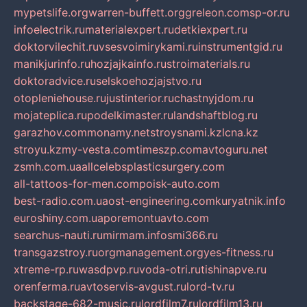
mypetslife.org
warren-buffett.org
greleon.com
sp-or.ru
infoelectrik.ru
materialexpert.ru
detkiexpert.ru
doktorvilechit.ru
vsesvoimirykami.ru
instrumentgid.ru
manikjurinfo.ru
hozjajkainfo.ru
stroimaterials.ru
doktoradvice.ru
selskoehozjajstvo.ru
otopleniehouse.ru
justinterior.ru
chastnyjdom.ru
mojateplica.ru
podelkimaster.ru
landshaftblog.ru
garazhov.com
monamy.net
stroysnami.kz
lcna.kz
stroyu.kz
my-vesta.com
timeszp.com
avtoguru.net
zsmh.com.ua
allcelebsplasticsurgery.com
all-tattoos-for-men.com
poisk-auto.com
best-radio.com.ua
ost-engineering.com
kuryatnik.info
euroshiny.com.ua
poremontuavto.com
searchus-nauti.ru
mirmam.info
smi366.ru
transgazstroy.ru
orgmanagement.org
yes-fitness.ru
xtreme-rp.ru
wasdpvp.ru
voda-otri.ru
tishinapve.ru
orenferma.ru
avtoservis-avgust.ru
lord-tv.ru
backstage-682-music.ru
lordfilm7.ru
lordfilm13.ru