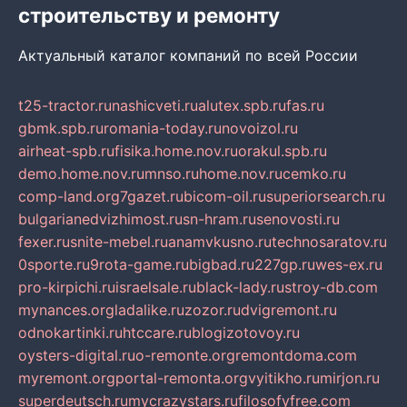
строительству и ремонту
Актуальный каталог компаний по всей России
t25-tractor.ru
nashicveti.ru
alutex.spb.ru
fas.ru
gbmk.spb.ru
romania-today.ru
novoizol.ru
airheat-spb.ru
fisika.home.nov.ru
orakul.spb.ru
demo.home.nov.ru
mnso.ru
home.nov.ru
cemko.ru
comp-land.org
7gazet.ru
bicom-oil.ru
superiorsearch.ru
bulgarianedvizhimost.ru
sn-hram.ru
senovosti.ru
fexer.ru
snite-mebel.ru
anamvkusno.ru
technosaratov.ru
0sporte.ru
9rota-game.ru
bigbad.ru
227gp.ru
wes-ex.ru
pro-kirpichi.ru
israelsale.ru
black-lady.ru
stroy-db.com
mynances.org
ladalike.ru
zozor.ru
dvigremont.ru
odnokartinki.ru
htccare.ru
blogizotovoy.ru
oysters-digital.ru
o-remonte.org
remontdoma.com
myremont.org
portal-remonta.org
vyitikho.ru
mirjon.ru
superdeutsch.ru
mycrazystars.ru
filosofyfree.com