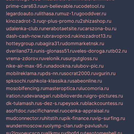
prime-cars63.ru
un-believable.ru
codetool.ru
legardoauto.ru
lithasa.ru
muz-1.ru
gooddver.ru
kinozadrot-3.ru
qr-plus-promo.ru
2shizashop.ru
udalenka-club.ru
nerabotaetsite.ru
carszona-bu.ru
dash-cash-now.ru
bravoprod.ru
kinozadrot13.ru
hotteygroup.ru
bagira31.ru
dommarketnsk.ru
dveriland73.ru
nis-glonass51.ru
veles-doroga.ru
tb02.ru
vrema-zdorov.ru
velonik.ru
surgutgloss.ru
nike-air-max-95.ru
nadookna.ru
lubov-pic.ru
mobilreklama.ru
pds-nn.ru
socrat2000.ru
vgurin.ru
spksochi.ru
shkola-klassika.ru
sabeonline.ru
mosoblfencing.ru
masteroptica.ru
lucomoria.ru
iration.ru
devanagari.ru
biblioverde.ru
igro-pictures.ru
dk-tulamash.ru
s-dez-s.ru
peysok.ru
blackcountess.ru
asoftdoc.ru
scifichannel.ru
ocenka-appraisal.ru
mudconnector.ru
hitstih.ru
pik-finance.ru
vip-surfing.ru
wundermoscow.ru
olymp-clan.ru
dr-pavlush.ru
su2lgyoeucscn.ru
allkmv.ru
dhgfd.ru
tesotomeshell.ru