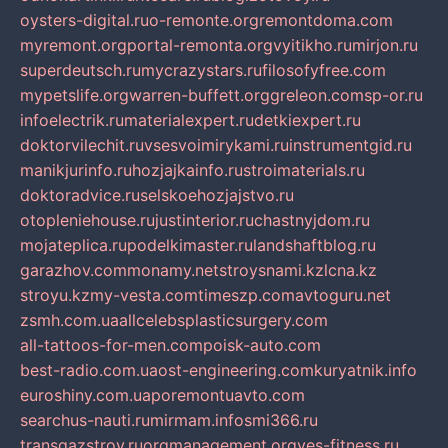
oysters-digital.ru
o-remonte.org
remontdoma.com
myremont.org
portal-remonta.org
vyitikho.ru
mirjon.ru
superdeutsch.ru
mycrazystars.ru
filosofyfree.com
mypetslife.org
warren-buffett.org
greleon.com
sp-or.ru
infoelectrik.ru
materialexpert.ru
detkiexpert.ru
doktorvilechit.ru
vsesvoimirykami.ru
instrumentgid.ru
manikjurinfo.ru
hozjajkainfo.ru
stroimaterials.ru
doktoradvice.ru
selskoehozjajstvo.ru
otopleniehouse.ru
justinterior.ru
chastnyjdom.ru
mojateplica.ru
podelkimaster.ru
landshaftblog.ru
garazhov.com
monamy.net
stroysnami.kz
lcna.kz
stroyu.kz
my-vesta.com
timeszp.com
avtoguru.net
zsmh.com.ua
allcelebsplasticsurgery.com
all-tattoos-for-men.com
poisk-auto.com
best-radio.com.ua
ost-engineering.com
kuryatnik.info
euroshiny.com.ua
poremontuavto.com
searchus-nauti.ru
mirmam.info
smi366.ru
transgazstroy.ru
orgmanagement.org
yes-fitness.ru