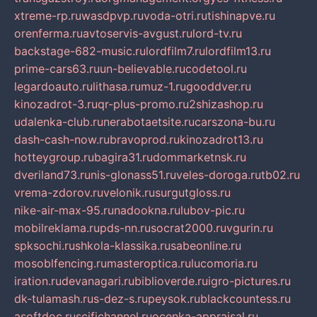
xtreme-rp.ru
wasdpvp.ru
voda-otri.ru
tishinapve.ru
orenferma.ru
avtoservis-avgust.ru
lord-tv.ru
backstage-682-music.ru
lordfilm7.ru
lordfilm13.ru
prime-cars63.ru
un-believable.ru
codetool.ru
legardoauto.ru
lithasa.ru
muz-1.ru
gooddver.ru
kinozadrot-3.ru
qr-plus-promo.ru
2shizashop.ru
udalenka-club.ru
nerabotaetsite.ru
carszona-bu.ru
dash-cash-now.ru
bravoprod.ru
kinozadrot13.ru
hotteygroup.ru
bagira31.ru
dommarketnsk.ru
dveriland73.ru
nis-glonass51.ru
veles-doroga.ru
tb02.ru
vrema-zdorov.ru
velonik.ru
surgutgloss.ru
nike-air-max-95.ru
nadookna.ru
lubov-pic.ru
mobilreklama.ru
pds-nn.ru
socrat2000.ru
vgurin.ru
spksochi.ru
shkola-klassika.ru
sabeonline.ru
mosoblfencing.ru
masteroptica.ru
lucomoria.ru
iration.ru
devanagari.ru
biblioverde.ru
igro-pictures.ru
dk-tulamash.ru
s-dez-s.ru
peysok.ru
blackcountess.ru
asoftdoc.ru
scifichannel.ru
ocenka-appraisal.ru