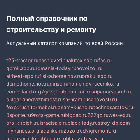
Полный справочник по
строительству и ремонту
Актуальный каталог компаний по всей России
t25-tractor.ru
nashicveti.ru
alutex.spb.ru
fas.ru
gbmk.spb.ru
romania-today.ru
novoizol.ru
airheat-spb.ru
fisika.home.nov.ru
orakul.spb.ru
demo.home.nov.ru
mnso.ru
home.nov.ru
cemko.ru
comp-land.org
7gazet.ru
bicom-oil.ru
superiorsearch.ru
bulgarianedvizhimost.ru
sn-hram.ru
senovosti.ru
fexer.ru
snite-mebel.ru
anamvkusno.ru
technosaratov.ru
0sporte.ru
9rota-game.ru
bigbad.ru
227gp.ru
wes-ex.ru
pro-kirpichi.ru
israelsale.ru
black-lady.ru
stroy-db.com
mynances.org
ladalike.ru
zozor.ru
dvigremont.ru
odnokartinki.ru
htccare.ru
blogizotovoy.ru