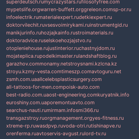
superdeutsch.ru
mycrazystars.ru
filosofyfree.com
mypetslife.org
warren-buffett.org
greleon.com
sp-or.ru
infoelectrik.ru
materialexpert.ru
detkiexpert.ru
doktorvilechit.ru
vsesvoimirykami.ru
instrumentgid.ru
manikjurinfo.ru
hozjajkainfo.ru
stroimaterials.ru
doktoradvice.ru
selskoehozjajstvo.ru
otopleniehouse.ru
justinterior.ru
chastnyjdom.ru
mojateplica.ru
podelkimaster.ru
landshaftblog.ru
garazhov.com
monamy.net
stroysnami.kz
lcna.kz
stroyu.kz
my-vesta.com
timeszp.com
avtoguru.net
zsmh.com.ua
allcelebsplasticsurgery.com
all-tattoos-for-men.com
poisk-auto.com
best-radio.com.ua
ost-engineering.com
kuryatnik.info
euroshiny.com.ua
poremontuavto.com
searchus-nauti.ru
mirmam.info
smi366.ru
transgazstroy.ru
orgmanagement.org
yes-fitness.ru
xtreme-rp.ru
wasdpvp.ru
voda-otri.ru
tishinapve.ru
orenferma.ru
avtoservis-avgust.ru
lord-tv.ru