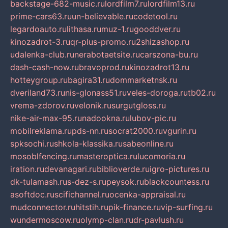
backstage-682-music.ru
lordfilm7.ru
lordfilm13.ru
prime-cars63.ru
un-believable.ru
codetool.ru
legardoauto.ru
lithasa.ru
muz-1.ru
gooddver.ru
kinozadrot-3.ru
qr-plus-promo.ru
2shizashop.ru
udalenka-club.ru
nerabotaetsite.ru
carszona-bu.ru
dash-cash-now.ru
bravoprod.ru
kinozadrot13.ru
hotteygroup.ru
bagira31.ru
dommarketnsk.ru
dveriland73.ru
nis-glonass51.ru
veles-doroga.ru
tb02.ru
vrema-zdorov.ru
velonik.ru
surgutgloss.ru
nike-air-max-95.ru
nadookna.ru
lubov-pic.ru
mobilreklama.ru
pds-nn.ru
socrat2000.ru
vgurin.ru
spksochi.ru
shkola-klassika.ru
sabeonline.ru
mosoblfencing.ru
masteroptica.ru
lucomoria.ru
iration.ru
devanagari.ru
biblioverde.ru
igro-pictures.ru
dk-tulamash.ru
s-dez-s.ru
peysok.ru
blackcountess.ru
asoftdoc.ru
scifichannel.ru
ocenka-appraisal.ru
mudconnector.ru
hitstih.ru
pik-finance.ru
vip-surfing.ru
wundermoscow.ru
olymp-clan.ru
dr-pavlush.ru