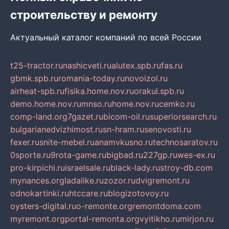
строительству и ремонту
Актуальный каталог компаний по всей России
t25-tractor.ru
nashicveti.ru
alutex.spb.ru
fas.ru
gbmk.spb.ru
romania-today.ru
novoizol.ru
airheat-spb.ru
fisika.home.nov.ru
orakul.spb.ru
demo.home.nov.ru
mnso.ru
home.nov.ru
cemko.ru
comp-land.org
7gazet.ru
bicom-oil.ru
superiorsearch.ru
bulgarianedvizhimost.ru
sn-hram.ru
senovosti.ru
fexer.ru
snite-mebel.ru
anamvkusno.ru
technosaratov.ru
0sporte.ru
9rota-game.ru
bigbad.ru
227gp.ru
wes-ex.ru
pro-kirpichi.ru
israelsale.ru
black-lady.ru
stroy-db.com
mynances.org
ladalike.ru
zozor.ru
dvigremont.ru
odnokartinki.ru
htccare.ru
blogizotovoy.ru
oysters-digital.ru
o-remonte.org
remontdoma.com
myremont.org
portal-remonta.org
vyitikho.ru
mirjon.ru