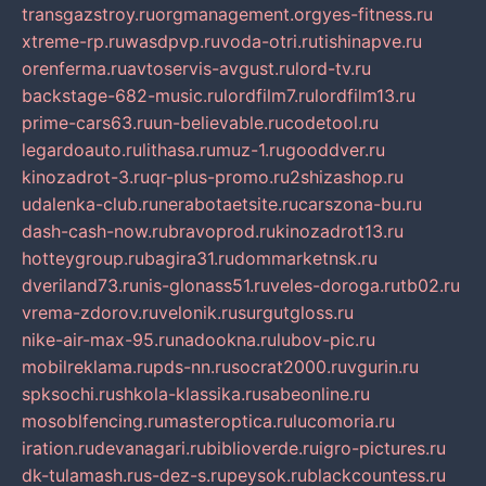
transgazstroy.ru
orgmanagement.org
yes-fitness.ru
xtreme-rp.ru
wasdpvp.ru
voda-otri.ru
tishinapve.ru
orenferma.ru
avtoservis-avgust.ru
lord-tv.ru
backstage-682-music.ru
lordfilm7.ru
lordfilm13.ru
prime-cars63.ru
un-believable.ru
codetool.ru
legardoauto.ru
lithasa.ru
muz-1.ru
gooddver.ru
kinozadrot-3.ru
qr-plus-promo.ru
2shizashop.ru
udalenka-club.ru
nerabotaetsite.ru
carszona-bu.ru
dash-cash-now.ru
bravoprod.ru
kinozadrot13.ru
hotteygroup.ru
bagira31.ru
dommarketnsk.ru
dveriland73.ru
nis-glonass51.ru
veles-doroga.ru
tb02.ru
vrema-zdorov.ru
velonik.ru
surgutgloss.ru
nike-air-max-95.ru
nadookna.ru
lubov-pic.ru
mobilreklama.ru
pds-nn.ru
socrat2000.ru
vgurin.ru
spksochi.ru
shkola-klassika.ru
sabeonline.ru
mosoblfencing.ru
masteroptica.ru
lucomoria.ru
iration.ru
devanagari.ru
biblioverde.ru
igro-pictures.ru
dk-tulamash.ru
s-dez-s.ru
peysok.ru
blackcountess.ru