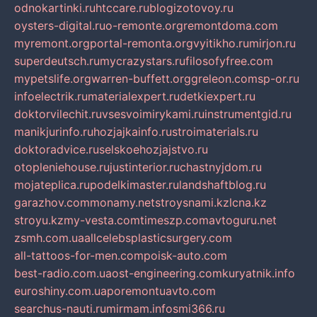
odnokartinki.ru
htccare.ru
blogizotovoy.ru
oysters-digital.ru
o-remonte.org
remontdoma.com
myremont.org
portal-remonta.org
vyitikho.ru
mirjon.ru
superdeutsch.ru
mycrazystars.ru
filosofyfree.com
mypetslife.org
warren-buffett.org
greleon.com
sp-or.ru
infoelectrik.ru
materialexpert.ru
detkiexpert.ru
doktorvilechit.ru
vsesvoimirykami.ru
instrumentgid.ru
manikjurinfo.ru
hozjajkainfo.ru
stroimaterials.ru
doktoradvice.ru
selskoehozjajstvo.ru
otopleniehouse.ru
justinterior.ru
chastnyjdom.ru
mojateplica.ru
podelkimaster.ru
landshaftblog.ru
garazhov.com
monamy.net
stroysnami.kz
lcna.kz
stroyu.kz
my-vesta.com
timeszp.com
avtoguru.net
zsmh.com.ua
allcelebsplasticsurgery.com
all-tattoos-for-men.com
poisk-auto.com
best-radio.com.ua
ost-engineering.com
kuryatnik.info
euroshiny.com.ua
poremontuavto.com
searchus-nauti.ru
mirmam.info
smi366.ru