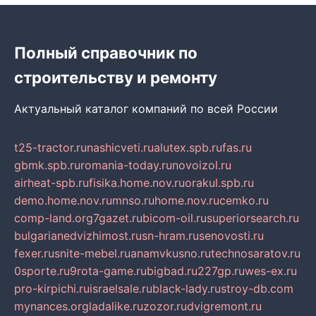
Полный справочник по
строительству и ремонту
Актуальный каталог компаний по всей России
t25-tractor.ru
nashicveti.ru
alutex.spb.ru
fas.ru
gbmk.spb.ru
romania-today.ru
novoizol.ru
airheat-spb.ru
fisika.home.nov.ru
orakul.spb.ru
demo.home.nov.ru
mnso.ru
home.nov.ru
cemko.ru
comp-land.org
7gazet.ru
bicom-oil.ru
superiorsearch.ru
bulgarianedvizhimost.ru
sn-hram.ru
senovosti.ru
fexer.ru
snite-mebel.ru
anamvkusno.ru
technosaratov.ru
0sporte.ru
9rota-game.ru
bigbad.ru
227gp.ru
wes-ex.ru
pro-kirpichi.ru
israelsale.ru
black-lady.ru
stroy-db.com
mynances.org
ladalike.ru
zozor.ru
dvigremont.ru