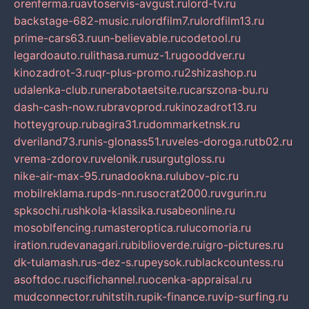
orenferma.ru
avtoservis-avgust.ru
lord-tv.ru
backstage-682-music.ru
lordfilm7.ru
lordfilm13.ru
prime-cars63.ru
un-believable.ru
codetool.ru
legardoauto.ru
lithasa.ru
muz-1.ru
gooddver.ru
kinozadrot-3.ru
qr-plus-promo.ru
2shizashop.ru
udalenka-club.ru
nerabotaetsite.ru
carszona-bu.ru
dash-cash-now.ru
bravoprod.ru
kinozadrot13.ru
hotteygroup.ru
bagira31.ru
dommarketnsk.ru
dveriland73.ru
nis-glonass51.ru
veles-doroga.ru
tb02.ru
vrema-zdorov.ru
velonik.ru
surgutgloss.ru
nike-air-max-95.ru
nadookna.ru
lubov-pic.ru
mobilreklama.ru
pds-nn.ru
socrat2000.ru
vgurin.ru
spksochi.ru
shkola-klassika.ru
sabeonline.ru
mosoblfencing.ru
masteroptica.ru
lucomoria.ru
iration.ru
devanagari.ru
biblioverde.ru
igro-pictures.ru
dk-tulamash.ru
s-dez-s.ru
peysok.ru
blackcountess.ru
asoftdoc.ru
scifichannel.ru
ocenka-appraisal.ru
mudconnector.ru
hitstih.ru
pik-finance.ru
vip-surfing.ru