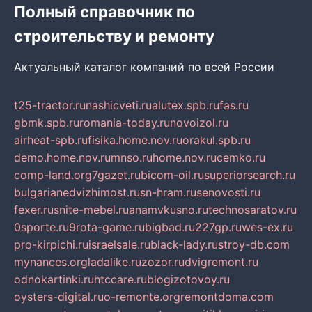
Полный справочник по
строительству и ремонту
Актуальный каталог компаний по всей России
t25-tractor.ru
nashicveti.ru
alutex.spb.ru
fas.ru
gbmk.spb.ru
romania-today.ru
novoizol.ru
airheat-spb.ru
fisika.home.nov.ru
orakul.spb.ru
demo.home.nov.ru
mnso.ru
home.nov.ru
cemko.ru
comp-land.org
7gazet.ru
bicom-oil.ru
superiorsearch.ru
bulgarianedvizhimost.ru
sn-hram.ru
senovosti.ru
fexer.ru
snite-mebel.ru
anamvkusno.ru
technosaratov.ru
0sporte.ru
9rota-game.ru
bigbad.ru
227gp.ru
wes-ex.ru
pro-kirpichi.ru
israelsale.ru
black-lady.ru
stroy-db.com
mynances.org
ladalike.ru
zozor.ru
dvigremont.ru
odnokartinki.ru
htccare.ru
blogizotovoy.ru
oysters-digital.ru
o-remonte.org
remontdoma.com