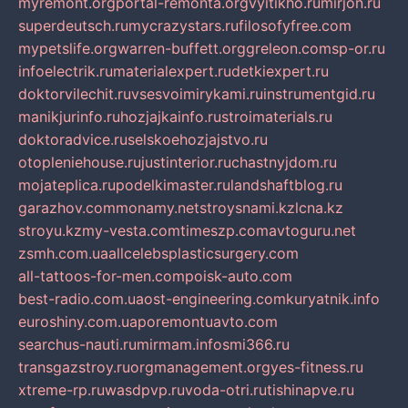
myremont.org
portal-remonta.org
vyitikho.ru
mirjon.ru
superdeutsch.ru
mycrazystars.ru
filosofyfree.com
mypetslife.org
warren-buffett.org
greleon.com
sp-or.ru
infoelectrik.ru
materialexpert.ru
detkiexpert.ru
doktorvilechit.ru
vsesvoimirykami.ru
instrumentgid.ru
manikjurinfo.ru
hozjajkainfo.ru
stroimaterials.ru
doktoradvice.ru
selskoehozjajstvo.ru
otopleniehouse.ru
justinterior.ru
chastnyjdom.ru
mojateplica.ru
podelkimaster.ru
landshaftblog.ru
garazhov.com
monamy.net
stroysnami.kz
lcna.kz
stroyu.kz
my-vesta.com
timeszp.com
avtoguru.net
zsmh.com.ua
allcelebsplasticsurgery.com
all-tattoos-for-men.com
poisk-auto.com
best-radio.com.ua
ost-engineering.com
kuryatnik.info
euroshiny.com.ua
poremontuavto.com
searchus-nauti.ru
mirmam.info
smi366.ru
transgazstroy.ru
orgmanagement.org
yes-fitness.ru
xtreme-rp.ru
wasdpvp.ru
voda-otri.ru
tishinapve.ru