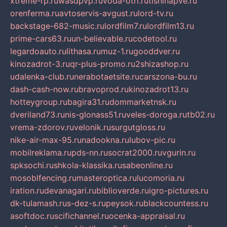
xtreme-rp.ru
wasdpvp.ru
voda-otri.ru
tishinapve.ru
orenferma.ru
avtoservis-avgust.ru
lord-tv.ru
backstage-682-music.ru
lordfilm7.ru
lordfilm13.ru
prime-cars63.ru
un-believable.ru
codetool.ru
legardoauto.ru
lithasa.ru
muz-1.ru
gooddver.ru
kinozadrot-3.ru
qr-plus-promo.ru
2shizashop.ru
udalenka-club.ru
nerabotaetsite.ru
carszona-bu.ru
dash-cash-now.ru
bravoprod.ru
kinozadrot13.ru
hotteygroup.ru
bagira31.ru
dommarketnsk.ru
dveriland73.ru
nis-glonass51.ru
veles-doroga.ru
tb02.ru
vrema-zdorov.ru
velonik.ru
surgutgloss.ru
nike-air-max-95.ru
nadookna.ru
lubov-pic.ru
mobilreklama.ru
pds-nn.ru
socrat2000.ru
vgurin.ru
spksochi.ru
shkola-klassika.ru
sabeonline.ru
mosoblfencing.ru
masteroptica.ru
lucomoria.ru
iration.ru
devanagari.ru
biblioverde.ru
igro-pictures.ru
dk-tulamash.ru
s-dez-s.ru
peysok.ru
blackcountess.ru
asoftdoc.ru
scifichannel.ru
ocenka-appraisal.ru