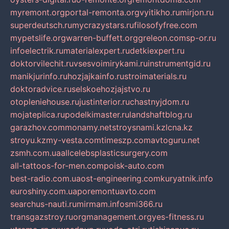
myremont.org
portal-remonta.org
vyitikho.ru
mirjon.ru
superdeutsch.ru
mycrazystars.ru
filosofyfree.com
mypetslife.org
warren-buffett.org
greleon.com
sp-or.ru
infoelectrik.ru
materialexpert.ru
detkiexpert.ru
doktorvilechit.ru
vsesvoimirykami.ru
instrumentgid.ru
manikjurinfo.ru
hozjajkainfo.ru
stroimaterials.ru
doktoradvice.ru
selskoehozjajstvo.ru
otopleniehouse.ru
justinterior.ru
chastnyjdom.ru
mojateplica.ru
podelkimaster.ru
landshaftblog.ru
garazhov.com
monamy.net
stroysnami.kz
lcna.kz
stroyu.kz
my-vesta.com
timeszp.com
avtoguru.net
zsmh.com.ua
allcelebsplasticsurgery.com
all-tattoos-for-men.com
poisk-auto.com
best-radio.com.ua
ost-engineering.com
kuryatnik.info
euroshiny.com.ua
poremontuavto.com
searchus-nauti.ru
mirmam.info
smi366.ru
transgazstroy.ru
orgmanagement.org
yes-fitness.ru