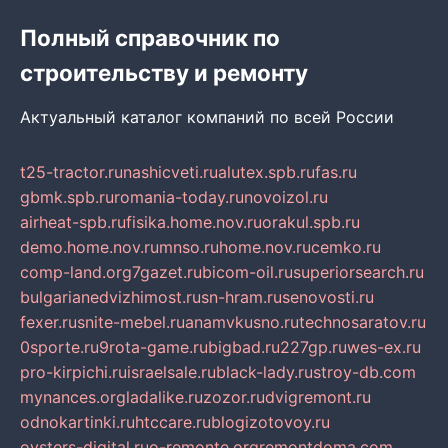
Полный справочник по
строительству и ремонту
Актуальный каталог компаний по всей России
t25-tractor.ru
nashicveti.ru
alutex.spb.ru
fas.ru
gbmk.spb.ru
romania-today.ru
novoizol.ru
airheat-spb.ru
fisika.home.nov.ru
orakul.spb.ru
demo.home.nov.ru
mnso.ru
home.nov.ru
cemko.ru
comp-land.org
7gazet.ru
bicom-oil.ru
superiorsearch.ru
bulgarianedvizhimost.ru
sn-hram.ru
senovosti.ru
fexer.ru
snite-mebel.ru
anamvkusno.ru
technosaratov.ru
0sporte.ru
9rota-game.ru
bigbad.ru
227gp.ru
wes-ex.ru
pro-kirpichi.ru
israelsale.ru
black-lady.ru
stroy-db.com
mynances.org
ladalike.ru
zozor.ru
dvigremont.ru
odnokartinki.ru
htccare.ru
blogizotovoy.ru
oysters-digital.ru
o-remonte.org
remontdoma.com