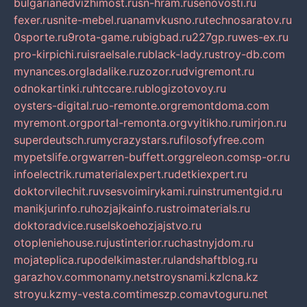
bulgarianedvizhimost.ru
sn-hram.ru
senovosti.ru
fexer.ru
snite-mebel.ru
anamvkusno.ru
technosaratov.ru
0sporte.ru
9rota-game.ru
bigbad.ru
227gp.ru
wes-ex.ru
pro-kirpichi.ru
israelsale.ru
black-lady.ru
stroy-db.com
mynances.org
ladalike.ru
zozor.ru
dvigremont.ru
odnokartinki.ru
htccare.ru
blogizotovoy.ru
oysters-digital.ru
o-remonte.org
remontdoma.com
myremont.org
portal-remonta.org
vyitikho.ru
mirjon.ru
superdeutsch.ru
mycrazystars.ru
filosofyfree.com
mypetslife.org
warren-buffett.org
greleon.com
sp-or.ru
infoelectrik.ru
materialexpert.ru
detkiexpert.ru
doktorvilechit.ru
vsesvoimirykami.ru
instrumentgid.ru
manikjurinfo.ru
hozjajkainfo.ru
stroimaterials.ru
doktoradvice.ru
selskoehozjajstvo.ru
otopleniehouse.ru
justinterior.ru
chastnyjdom.ru
mojateplica.ru
podelkimaster.ru
landshaftblog.ru
garazhov.com
monamy.net
stroysnami.kz
lcna.kz
stroyu.kz
my-vesta.com
timeszp.com
avtoguru.net