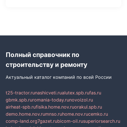
Полный справочник по
строительству и ремонту
Актуальный каталог компаний по всей России
t25-tractor.ru
nashicveti.ru
alutex.spb.ru
fas.ru
gbmk.spb.ru
romania-today.ru
novoizol.ru
airheat-spb.ru
fisika.home.nov.ru
orakul.spb.ru
demo.home.nov.ru
mnso.ru
home.nov.ru
cemko.ru
comp-land.org
7gazet.ru
bicom-oil.ru
superiorsearch.ru