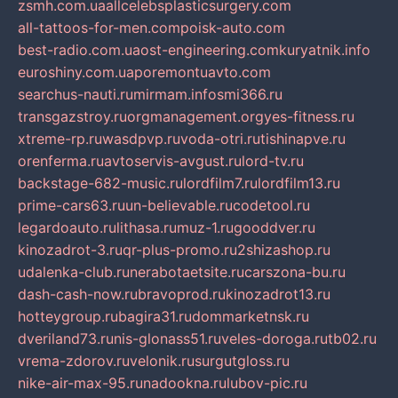
zsmh.com.ua
allcelebsplasticsurgery.com
all-tattoos-for-men.com
poisk-auto.com
best-radio.com.ua
ost-engineering.com
kuryatnik.info
euroshiny.com.ua
poremontuavto.com
searchus-nauti.ru
mirmam.info
smi366.ru
transgazstroy.ru
orgmanagement.org
yes-fitness.ru
xtreme-rp.ru
wasdpvp.ru
voda-otri.ru
tishinapve.ru
orenferma.ru
avtoservis-avgust.ru
lord-tv.ru
backstage-682-music.ru
lordfilm7.ru
lordfilm13.ru
prime-cars63.ru
un-believable.ru
codetool.ru
legardoauto.ru
lithasa.ru
muz-1.ru
gooddver.ru
kinozadrot-3.ru
qr-plus-promo.ru
2shizashop.ru
udalenka-club.ru
nerabotaetsite.ru
carszona-bu.ru
dash-cash-now.ru
bravoprod.ru
kinozadrot13.ru
hotteygroup.ru
bagira31.ru
dommarketnsk.ru
dveriland73.ru
nis-glonass51.ru
veles-doroga.ru
tb02.ru
vrema-zdorov.ru
velonik.ru
surgutgloss.ru
nike-air-max-95.ru
nadookna.ru
lubov-pic.ru