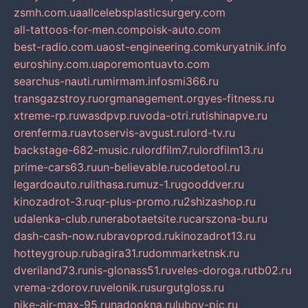
zsmh.com.ua
allcelebsplasticsurgery.com
all-tattoos-for-men.com
poisk-auto.com
best-radio.com.ua
ost-engineering.com
kuryatnik.info
euroshiny.com.ua
poremontuavto.com
searchus-nauti.ru
mirmam.info
smi366.ru
transgazstroy.ru
orgmanagement.org
yes-fitness.ru
xtreme-rp.ru
wasdpvp.ru
voda-otri.ru
tishinapve.ru
orenferma.ru
avtoservis-avgust.ru
lord-tv.ru
backstage-682-music.ru
lordfilm7.ru
lordfilm13.ru
prime-cars63.ru
un-believable.ru
codetool.ru
legardoauto.ru
lithasa.ru
muz-1.ru
gooddver.ru
kinozadrot-3.ru
qr-plus-promo.ru
2shizashop.ru
udalenka-club.ru
nerabotaetsite.ru
carszona-bu.ru
dash-cash-now.ru
bravoprod.ru
kinozadrot13.ru
hotteygroup.ru
bagira31.ru
dommarketnsk.ru
dveriland73.ru
nis-glonass51.ru
veles-doroga.ru
tb02.ru
vrema-zdorov.ru
velonik.ru
surgutgloss.ru
nike-air-max-95.ru
nadookna.ru
lubov-pic.ru