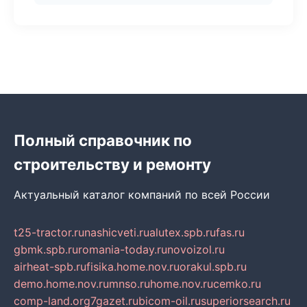
Полный справочник по
строительству и ремонту
Актуальный каталог компаний по всей России
t25-tractor.ru
nashicveti.ru
alutex.spb.ru
fas.ru
gbmk.spb.ru
romania-today.ru
novoizol.ru
airheat-spb.ru
fisika.home.nov.ru
orakul.spb.ru
demo.home.nov.ru
mnso.ru
home.nov.ru
cemko.ru
comp-land.org
7gazet.ru
bicom-oil.ru
superiorsearch.ru