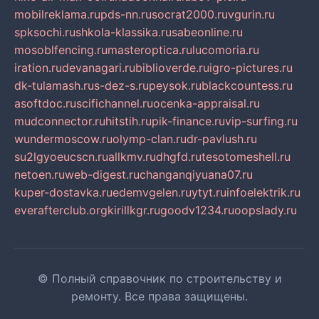
mobilreklama.ru
pds-nn.ru
socrat2000.ru
vgurin.ru
spksochi.ru
shkola-klassika.ru
sabeonline.ru
mosoblfencing.ru
masteroptica.ru
lucomoria.ru
iration.ru
devanagari.ru
biblioverde.ru
igro-pictures.ru
dk-tulamash.ru
s-dez-s.ru
peysok.ru
blackcountess.ru
asoftdoc.ru
scifichannel.ru
ocenka-appraisal.ru
mudconnector.ru
hitstih.ru
pik-finance.ru
vip-surfing.ru
wundermoscow.ru
olymp-clan.ru
dr-pavlush.ru
su2lgyoeucscn.ru
allkmv.ru
dhgfd.ru
tesotomeshell.ru
netoen.ru
web-digest.ru
changanqiyuana07.ru
kuper-dostavka.ru
edemvgelen.ru
ytyt.ru
infoelektrik.ru
everafterclub.org
kirillkgr.ru
goodv1234.ru
oopslady.ru
© Полный справочник по строительству и
ремонту. Все права защищены.