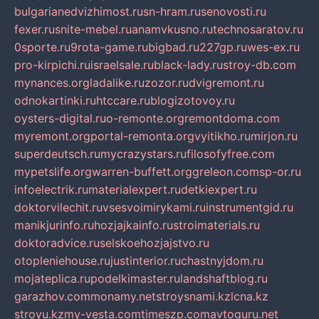
bulgarianedvizhimost.ru
sn-hram.ru
senovosti.ru
fexer.ru
snite-mebel.ru
anamvkusno.ru
technosaratov.ru
0sporte.ru
9rota-game.ru
bigbad.ru
227gp.ru
wes-ex.ru
pro-kirpichi.ru
israelsale.ru
black-lady.ru
stroy-db.com
mynances.org
ladalike.ru
zozor.ru
dvigremont.ru
odnokartinki.ru
htccare.ru
blogizotovoy.ru
oysters-digital.ru
o-remonte.org
remontdoma.com
myremont.org
portal-remonta.org
vyitikho.ru
mirjon.ru
superdeutsch.ru
mycrazystars.ru
filosofyfree.com
mypetslife.org
warren-buffett.org
greleon.com
sp-or.ru
infoelectrik.ru
materialexpert.ru
detkiexpert.ru
doktorvilechit.ru
vsesvoimirykami.ru
instrumentgid.ru
manikjurinfo.ru
hozjajkainfo.ru
stroimaterials.ru
doktoradvice.ru
selskoehozjajstvo.ru
otopleniehouse.ru
justinterior.ru
chastnyjdom.ru
mojateplica.ru
podelkimaster.ru
landshaftblog.ru
garazhov.com
monamy.net
stroysnami.kz
lcna.kz
stroyu.kz
my-vesta.com
timeszp.com
avtoguru.net