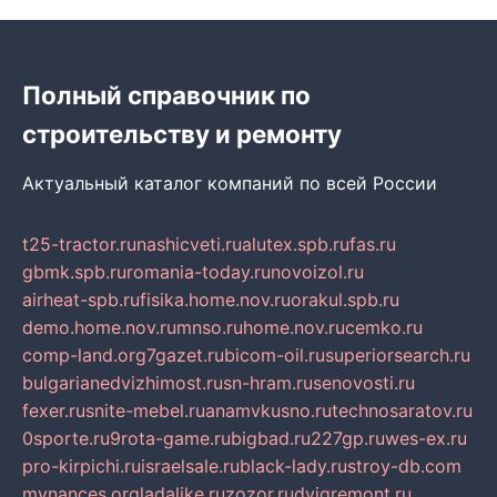
Полный справочник по
строительству и ремонту
Актуальный каталог компаний по всей России
t25-tractor.ru
nashicveti.ru
alutex.spb.ru
fas.ru
gbmk.spb.ru
romania-today.ru
novoizol.ru
airheat-spb.ru
fisika.home.nov.ru
orakul.spb.ru
demo.home.nov.ru
mnso.ru
home.nov.ru
cemko.ru
comp-land.org
7gazet.ru
bicom-oil.ru
superiorsearch.ru
bulgarianedvizhimost.ru
sn-hram.ru
senovosti.ru
fexer.ru
snite-mebel.ru
anamvkusno.ru
technosaratov.ru
0sporte.ru
9rota-game.ru
bigbad.ru
227gp.ru
wes-ex.ru
pro-kirpichi.ru
israelsale.ru
black-lady.ru
stroy-db.com
mynances.org
ladalike.ru
zozor.ru
dvigremont.ru