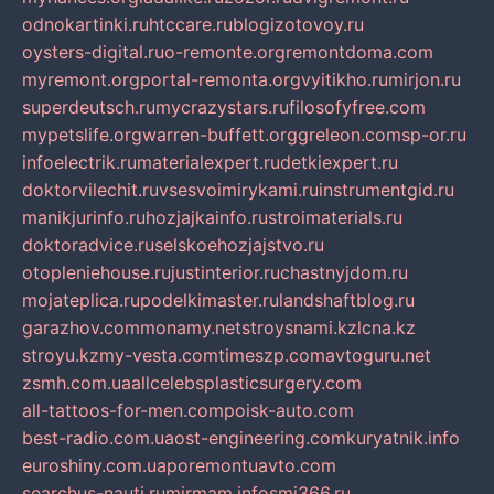
odnokartinki.ru
htccare.ru
blogizotovoy.ru
oysters-digital.ru
o-remonte.org
remontdoma.com
myremont.org
portal-remonta.org
vyitikho.ru
mirjon.ru
superdeutsch.ru
mycrazystars.ru
filosofyfree.com
mypetslife.org
warren-buffett.org
greleon.com
sp-or.ru
infoelectrik.ru
materialexpert.ru
detkiexpert.ru
doktorvilechit.ru
vsesvoimirykami.ru
instrumentgid.ru
manikjurinfo.ru
hozjajkainfo.ru
stroimaterials.ru
doktoradvice.ru
selskoehozjajstvo.ru
otopleniehouse.ru
justinterior.ru
chastnyjdom.ru
mojateplica.ru
podelkimaster.ru
landshaftblog.ru
garazhov.com
monamy.net
stroysnami.kz
lcna.kz
stroyu.kz
my-vesta.com
timeszp.com
avtoguru.net
zsmh.com.ua
allcelebsplasticsurgery.com
all-tattoos-for-men.com
poisk-auto.com
best-radio.com.ua
ost-engineering.com
kuryatnik.info
euroshiny.com.ua
poremontuavto.com
searchus-nauti.ru
mirmam.info
smi366.ru