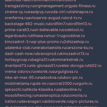
transgazstroy.ru
orgmanagement.org
yes-fitness.ru
xtreme-rp.ru
wasdpvp.ru
voda-otri.ru
tishinapve.ru
orenferma.ru
avtoservis-avgust.ru
lord-tv.ru
backstage-682-music.ru
lordfilm7.ru
lordfilm13.ru
prime-cars63.ru
un-believable.ru
codetool.ru
legardoauto.ru
lithasa.ru
muz-1.ru
gooddver.ru
kinozadrot-3.ru
qr-plus-promo.ru
2shizashop.ru
udalenka-club.ru
nerabotaetsite.ru
carszona-bu.ru
dash-cash-now.ru
bravoprod.ru
kinozadrot13.ru
hotteygroup.ru
bagira31.ru
dommarketnsk.ru
dveriland73.ru
nis-glonass51.ru
veles-doroga.ru
tb02.ru
vrema-zdorov.ru
velonik.ru
surgutgloss.ru
nike-air-max-95.ru
nadookna.ru
lubov-pic.ru
mobilreklama.ru
pds-nn.ru
socrat2000.ru
vgurin.ru
spksochi.ru
shkola-klassika.ru
sabeonline.ru
mosoblfencing.ru
masteroptica.ru
lucomoria.ru
iration.ru
devanagari.ru
biblioverde.ru
igro-pictures.ru